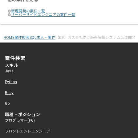
新規開発の案件一覧
サーバーサイドエンジニアの案件一覧
HOME
案件検索
SQL求人・案件
【C#】ガス会社向け販売管理システム上流開発
案件検索
スキル
Java
Python
Ruby
Go
職種・ポジション
プログラマー(PG)
フロントエンドエンジニア