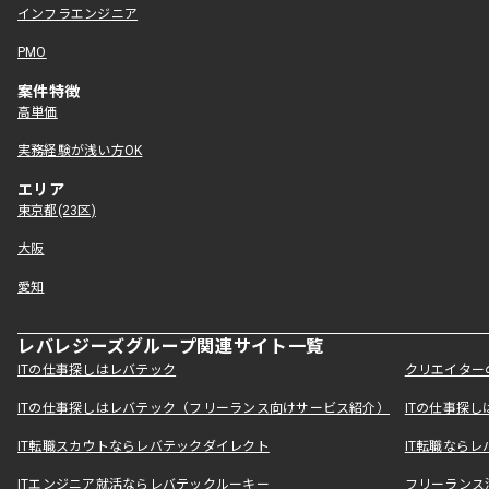
インフラエンジニア
PMO
案件特徴
高単価
実務経験が浅い方OK
エリア
東京都(23区)
大阪
愛知
レバレジーズグループ関連サイト一覧
ITの仕事探しはレバテック
クリエイター
ITの仕事探しはレバテック（フリーランス向けサービス紹介）
ITの仕事探
IT転職スカウトならレバテックダイレクト
IT転職なら
ITエンジニア就活ならレバテックルーキー
フリーランス