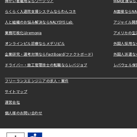
障がい者雇用ならワークリア
M&A支援な
らくらく入退院支援システムならわんコネ
AI面接ならNAL
人と組織のお悩み解決ならNALYSYS Lab.
アジャイル開発なら
業務可視化はremopia
アメリカの生活
オンラインピル診療ならメデリピル
外国人採用ならLe
企業研究・選考対策ならFactBoard(ファクトボード)
外国人派遣なら
ドライバー・施工管理技士の転職ならレバジョブ
レバウェル保
フリーランスエンジニアの求人・案件
サイトマップ
運営会社
個人様のお問い合わせ