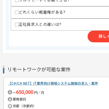
フルリモートで参画できる?
九州の地場企業と深いつながりを持たれて
どれくらい裁量権がある?
エージェントからのコ
メント
今回はC#を用いてガス会社向け販売管
正社員求人との違いは?
これまでのご経験を活かしていただける
詳し
作業は基本、長者原駅付近に常駐で行っ
リモートワークが可能な案件
【C#/C#.NET】IT業界向け現場システム開発の求人・案件
650,000
〜
円／月
業務委託
京都（京都府）