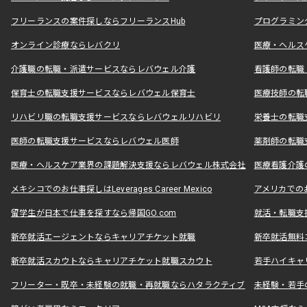
フリーランスの案件探しならフリーランスHub
プログラミン
オンライン診療ならレバクリ
医療・ヘルス
介護職の転職・派遣サービスならレバウェル介護
看護師の転職
保育士の転職支援サービスならレバウェル保育士
医療技師の転
リハビリ職の転職支援サービスならレバウェルリハビリ
栄養士の転職
医師の転職支援サービスならレバウェル医師
薬剤師の転職
医療・ヘルスケア業界の課題解決支援ならレバウェル株式会社
医療看護介護の
メキシコでのお仕事探しはLeverages Career Mexico
アメリカでのお仕事
留学生が日本で仕事を探すなら帰国GO.com
就活・転職支
新卒就活エージェントならキャリアチケット就職
新卒就活無料
新卒就活スカウトならキャリアチケット就職スカウト
若手ハイキャ
フリーター・既卒・未経験の就職・再就職ならハタラクティブ
未経験・若手