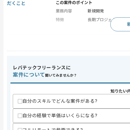
この案件のポイント
だくこと
業務内容
新規開発
特徴
長期プロジェクト
求めるスキル
スキル
・C#を用いた開発の経験が4年以上
・SQLサーバー上での開発経験
レバテックフリーランスに
スキルに不安がある方へ
上記に似た経験やスキルをお持ちであれば申
案件について
聞いてみませんか？
知りたい
商談回数
1回
自分のスキルでどんな案件がある?
その他募集要項
募集人数
2人
自分の経験で単価はいくらになる?
作業開始日
2025/08/01