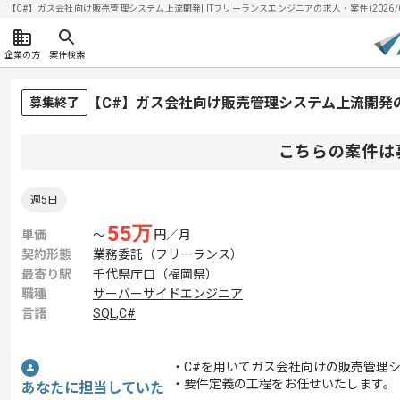
【C#】ガス会社向け販売管理システム上流開発| ITフリーランスエンジニアの求人・案件(2026/08
企業の方
案件検索
【C#】ガス会社向け販売管理システム上流開発
募集終了
こちらの案件は
週5日
55
万
単価
〜
円／月
契約形態
業務委託（フリーランス）
最寄り駅
千代県庁口（福岡県）
職種
サーバーサイドエンジニア
言語
SQL
,
C#
・C#を用いてガス会社向けの販売管理
・要件定義の工程をお任せいたします。
あなたに担当していた