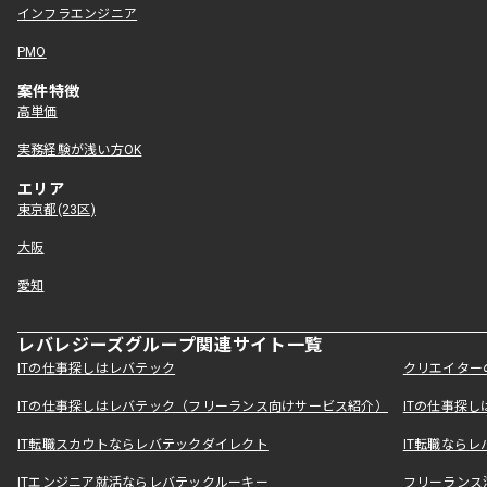
インフラエンジニア
PMO
案件特徴
高単価
実務経験が浅い方OK
エリア
東京都(23区)
大阪
愛知
レバレジーズグループ関連サイト一覧
ITの仕事探しはレバテック
クリエイター
ITの仕事探しはレバテック（フリーランス向けサービス紹介）
ITの仕事探
IT転職スカウトならレバテックダイレクト
IT転職なら
ITエンジニア就活ならレバテックルーキー
フリーランス