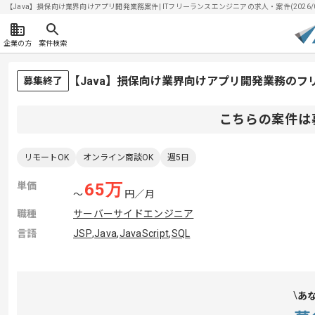
【Java】損保向け業界向けアプリ開発業務案件| ITフリーランスエンジニアの求人・案件(2026/0
企業の方
案件検索
【Java】損保向け業界向けアプリ開発業務のフ
募集終了
こちらの案件は
リモートOK
オンライン商談OK
週5日
単価
65
万
〜
円／月
職種
サーバーサイドエンジニア
言語
JSP
,
Java
,
JavaScript
,
SQL
あ