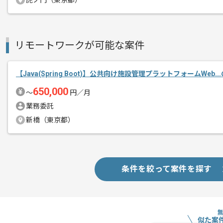
虎ノ門（東京都）
今回はJavaを用いた損保向け業界向け
損保業界向けアプリ開発のご経験を活か
リモートワークが可能な案件
プロジェクトは長期を想定しており、
中長期的に腰をすえての
参画を希望される方にはお勧めの案件と
【Java(Spring Boot)】公共向け施設管理プラットフォームWeb.
650,000
〜
円／月
業務委託
新橋（東京都）
条件を絞って案件を探す
似た案