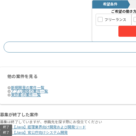
希望条件
ご希望の働き
フリーランス
他の案件を見る
新規開発の案件一覧
アプリ開発の案件一覧
東京都の案件一覧
募集が終了した案件
募集は終了していますが、参画先を探す際にお役立てください
【Java】経理業界向け開発および開発リード
終了
【Java】官公庁向けシステム開発
終了