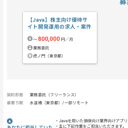
募
【Java】株主向け優待サ
イト開発運用の求人・案件
800,000
〜
円／月
業務委託
虎ノ門（東京都）
契約形態
業務委託（フリーランス）
最寄り駅
水道橋（東京都）/一部リモート
・Javaを用いた損保向け業界向けアプ
・主に下記作業をご担当いただきます。
あなたに担当していた