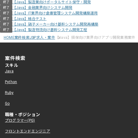
【Java】製造業向けポータルサイト保守・開発
終了
【Java】金融業界向けシステム開発
終了
【Java】IT業界向け倉庫管理システム開発構築運用
終了
【Java】結合テスト
終了
【Java】硝子メーカー向け基幹システム開発再構築
終了
【Java】製造物流向け基幹システム開発工程
終了
HOME
案件検索
JSP求人・案件
【Java】損保向け業界向けアプリ開発業務案件
案件検索
スキル
Java
Python
Ruby
Go
職種・ポジション
プログラマー(PG)
フロントエンドエンジニア