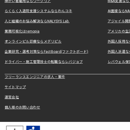
障がい者雇用ならワークリア
M&A支援な
らくらく入退院支援システムならわんコネ
AI面接ならNAL
人と組織のお悩み解決ならNALYSYS Lab.
アジャイル開発なら
業務可視化はremopia
アメリカの生活
オンラインピル診療ならメデリピル
外国人採用ならLe
企業研究・選考対策ならFactBoard(ファクトボード)
外国人派遣なら
ドライバー・施工管理技士の転職ならレバジョブ
レバウェル保
フリーランスエンジニアの求人・案件
サイトマップ
運営会社
個人様のお問い合わせ