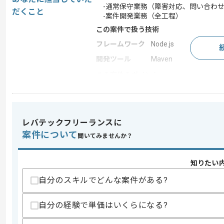
-通常保守業務（障害対応、問い合わせ
だくこと
-案件開発業務（全工程）
この案件で扱う技術
フレームワーク
Node.js
開発ツール
Maven
この案件のポイント
業界
損害保険
業務内容
新規開発 , 追加開発 ,
特徴
20代活躍中 , 30代活躍中
レバテックフリーランスに
案件について
聞いてみませんか？
求めるスキル
知りたい
スキル
・下記いずれかを用いた開発経験
自分のスキルでどんな案件がある?
-Java
-JavaScript
-JSP
自分の経験で単価はいくらになる?
-SQL
・保守プロジェクト経験