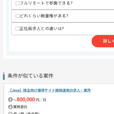
・顧客折衝経験
フルリモートで参画できる?
歓迎スキル
どれくらい裁量権がある?
・Node.jsを用いた実務経験
・Apache Mavenを用いた実務経験
・MS系ツールの開発経験
正社員求人との違いは?
スキルに不安がある方へ
詳し
上記に似た経験やスキルをお持ちであれば申
商談回数
1回
その他募集要項
募集人数
1人
条件が似ている案件
作業開始日
2025/07/01
【Java】株主向け優待サイト開発運用の求人・案件
800,000
〜
円／月
システムエンジニアリングサービスを展
エージェントからのコ
業務委託
メント