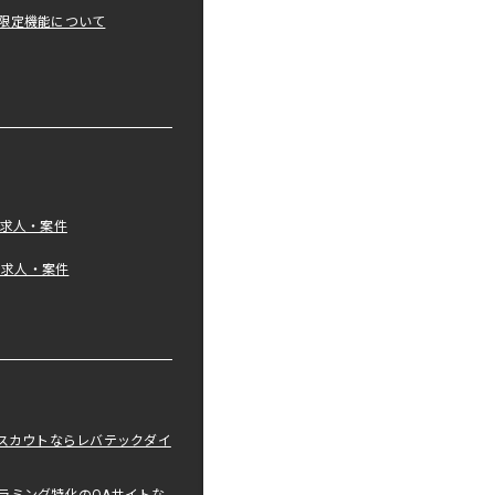
限定機能について
の求人・案件
tの求人・案件
職スカウトならレバテックダイ