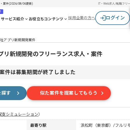
案件(2026/08/06更新)
IT・Web求人/転職
フリ
！
ログイン
採用企業の方へ
サービス紹介
お役立ちコンテンツ
vel】自社アプリ新規開発案件
el】自社アプリ新規開発のフリーランス求人・案件
案件は募集期間が終了しました
を探す
似た案件を提案してもらう
収支シミュレーション
）
最寄り駅
浜松町（東京都）/フルリ