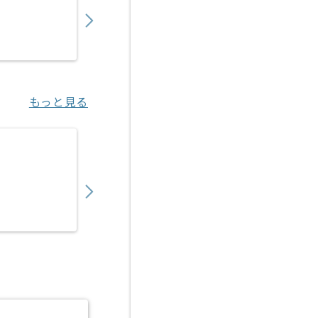
600,000
〜
円／月
業務委託
浦和（埼玉県）
もっと見る
【Flutter/TypeScript】観光客向けアプ
1,050,000
〜
円／月
業務委託
汐留（東京都）