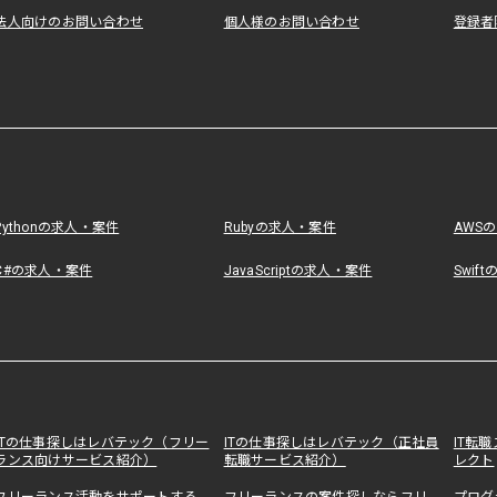
法人向けのお問い合わせ
個人様のお問い合わせ
登録者
Pythonの求人・案件
Rubyの求人・案件
AWS
C#の求人・案件
JavaScriptの求人・案件
Swif
ITの仕事探しはレバテック（フリー
ITの仕事探しはレバテック（正社員
IT転
ランス向けサービス紹介）
転職サービス紹介）
レクト