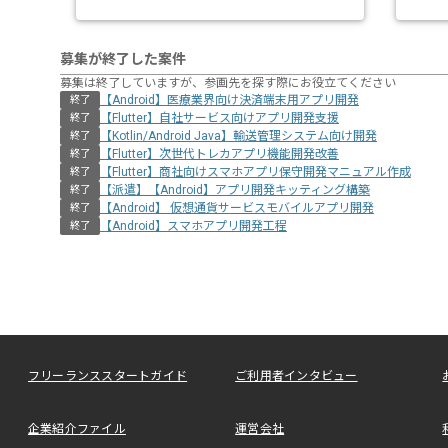
募集が終了した案件
募集は終了していますが、参画先を探す際にお役立てください
【Android】医療業界向け決済端末用アプリ開発
終了
【Flutter】自社サービス向けアプリ開発支援
終了
【Kotlin/Android Java】輸送管理システム向け開発
終了
【Flutter】次世代トレカアプリ機能開発改善
終了
【Flutter】商社向けスマホアプリ保守開発マニュアル作成
終了
【派遣】【Android】アプリ開発キッティング構築
終了
【Android】 仮想通貨サービスモバイルアプリ開発
終了
【Android】スマホアプリ開発工程
終了
フリーランススタートガイド
ご利用者インタビュー
企業紹介ファイル
運営会社