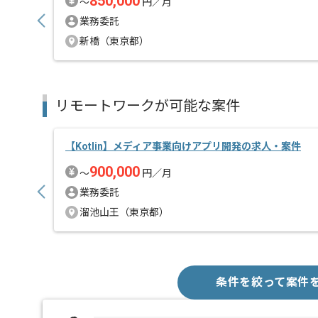
850,000
〜
円／月
業務委託
新橋（東京都）
リモートワークが可能な案件
【Kotlin】メディア事業向けアプリ開発の求人・案件
900,000
〜
円／月
業務委託
溜池山王（東京都）
条件を絞って案件