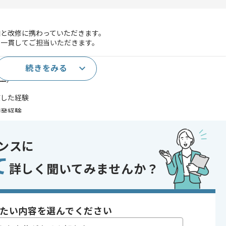
加と改修に携わっていただきます。
を一貫してご担当いただきます。
続きをみる
上)
貫した経験
た開発経験
衝経験
であれば申し込み可能なケースもございます！まずはお気軽にご相談ください！
ンスに
て
詳しく聞いてみませんか？
 , 自社製品開発
 , 30代活躍中 , 40代活躍中 , 長期プロジェクト , 急募 , BtoC向け , 新技
たい内容を選んでください
 , 自社サービスあり