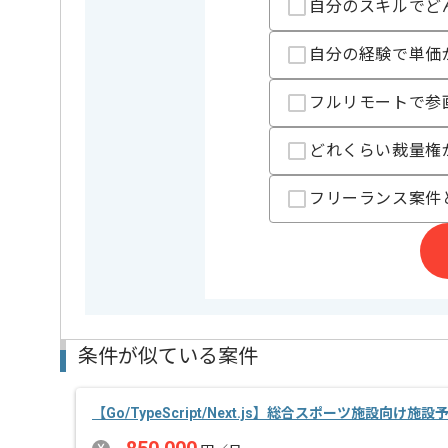
自分のスキルでど
担当者より
自分の経験で単価
スニーカー関連事業を展開している企業でございます
フルリモートで参
今回は自社アプリ新規開発案件に携わっていただきま
FlutterおよびLaravelを用いた開発経験を活かしたい
どれくらい裁量権
基本的にはフルリモートでの作業を見込んでおります
フリーランス案件
条件が似ている案件
【Go/TypeScript/Next.js】総合スポーツ施設向け施