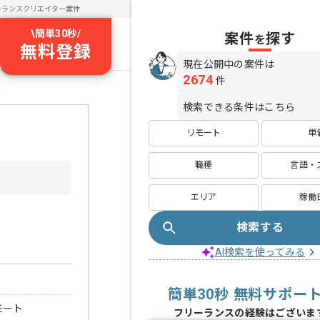
ーランスクリエイター案件
\
簡単30秒
/
案件
探す
を
無料登録
現在公開中の案件は
2674
件
検索できる条件はこちら
リモート
単
職種
言語・
エリア
稼働
検索する
AI検索を使ってみる
簡単30秒 無料サポー
モート
フリーランスの経験はございま