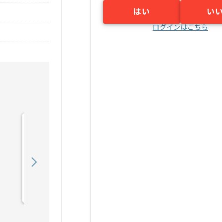
はい
い
ログインはこちら
【Java】行政向けシステ
ム保守の求人・案件
600,000
〜
円／月
業務委託
浦和（埼玉県）