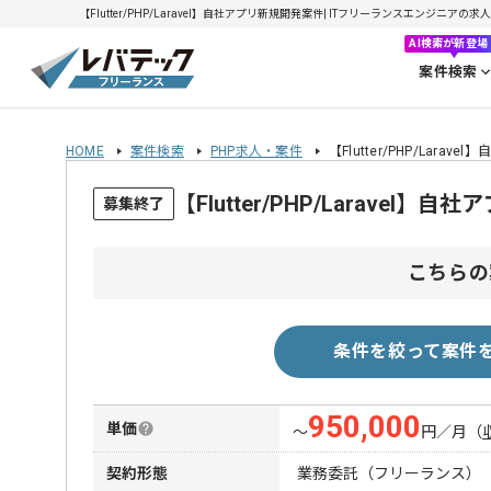
【Flutter/PHP/Laravel】自社アプリ新規開発案件| ITフリーランスエンジニアの求人・
AI検索が新登場
案件検索
HOME
案件検索
PHP求人・案件
【Flutter/PHP/Lara
【Flutter/PHP/Larav
募集終了
こちらの
条件を絞って案件
950,000
単価
〜
円／月
（
契約形態
業務委託（フリーランス）