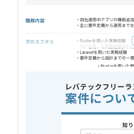
・自社運用中アプリの機能追
職務内容
・主に要件定義から運用まで
・Flutterを用いた実務経験
求めるスキル
・PHPを用いた実務経験(3年以
・Laravelを用いた実務経験
・要件定義から設計までの一
・Nuxt.jsを用い
歓迎スキル
・クライアント折
※上記に似た経験やスキルをお持ち
レバテックフリーラ
案件につい
フレームワーク
この案件で扱う技術
Laravel
業務内容
アプリ開発
この案件のポイント
特徴
20代活躍中
知り
日から可能