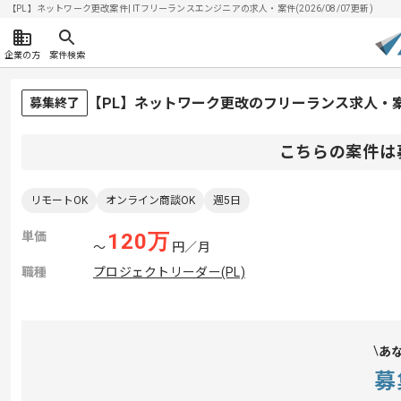
【PL】ネットワーク更改案件| ITフリーランスエンジニアの求人・案件(2026/08/07更新)
企業の方
案件検索
【PL】ネットワーク更改のフリーランス求人・
募集終了
こちらの案件は
リモートOK
オンライン商談OK
週5日
単価
120
万
〜
円／月
職種
プロジェクトリーダー(PL)
あ
募