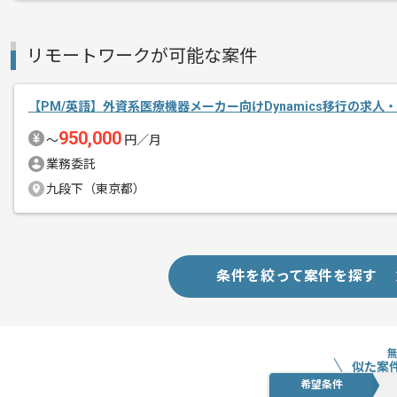
エージェントからのコ
メント
PLの経験を活かすことができます。
リモートワークが可能な案件
複数案件を保有している企業ですので、
ご経験と実績に応じてスライド案件のご
【PM/英語】外資系医療機器メーカー向けDynamics移行の求人
新しいアイディアや技術を積極的に導入
950,000
経験豊富なエンジニアと成長が出来る環
〜
円／月
スキルアップされたい方、長期的に参画
業務委託
九段下（東京都）
基本的には一部リモート作業を見込んで
条件を絞って案件を探す
似た案
希望条件