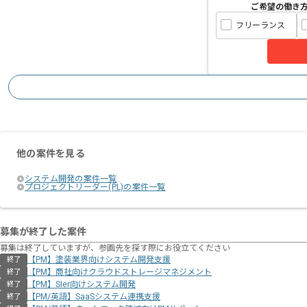
ご希望の働き
フリーランス
他の案件を見る
システム開発の案件一覧
プロジェクトリーダー(PL)の案件一覧
募集が終了した案件
募集は終了していますが、参画先を探す際にお役立てください
【PM】塗装業界向けシステム開発支援
終了
【PM】商社向けクラウドストレージマネジメント
終了
【PM】SIer向けシステム開発
終了
【PM/英語】SaaSシステム連携支援
終了