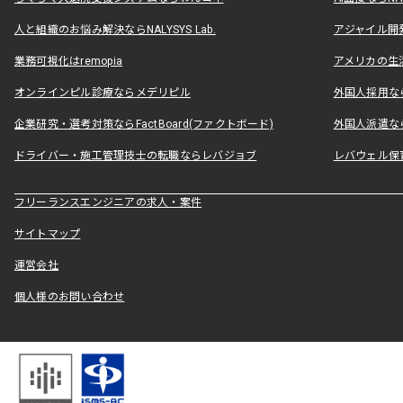
人と組織のお悩み解決ならNALYSYS Lab.
アジャイル開発なら
業務可視化はremopia
アメリカの生活
オンラインピル診療ならメデリピル
外国人採用ならLe
企業研究・選考対策ならFactBoard(ファクトボード)
外国人派遣なら
ドライバー・施工管理技士の転職ならレバジョブ
レバウェル保
フリーランスエンジニアの求人・案件
サイトマップ
運営会社
個人様のお問い合わせ