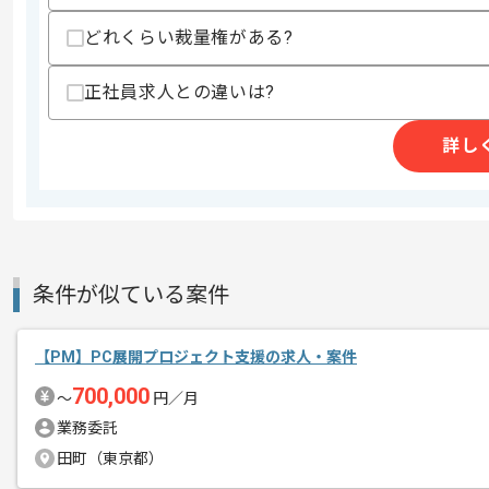
どれくらい裁量権がある?
スキルに不安がある方へ
上記に似た経験やスキルをお持ちであれば申
正社員求人との違いは?
詳し
精算条件
有
精算・お支払い
精算基準時間
140時間〜180時間
支払いサイト
15日
条件が似ている案件
商談回数
2回
その他募集要項
募集人数
1人
【PM】PC展開プロジェクト支援の求人・案件
作業開始日
2025/07/01
700,000
〜
円／月
業務委託
田町（東京都）
レバテックでの実績がある企業の案件で