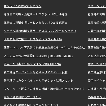
オンライン診療ならレバクリ
医療・ヘルス
介護職の転職・派遣サービスならレバウェル介護
看護師の転職
保育士の転職支援サービスならレバウェル保育士
医療技師の転
リハビリ職の転職支援サービスならレバウェルリハビリ
栄養士の転職
医師の転職支援サービスならレバウェル医師
薬剤師の転職
医療・ヘルスケア業界の課題解決支援ならレバウェル株式会社
医療看護介護の
メキシコでのお仕事探しはLeverages Career Mexico
アメリカでのお仕事
留学生が日本で仕事を探すなら帰国GO.com
就活・転職支
新卒就活エージェントならキャリアチケット就職
新卒就活無料
新卒就活スカウトならキャリアチケット就職スカウト
若手ハイキャ
フリーター・既卒・未経験の就職・再就職ならハタラクティブ
未経験・若手
障がい者雇用ならワークリア
M&A支援な
らくらく入退院支援システムならわんコネ
AI面接ならNAL