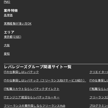
PMO
案件特徴
高単価
実務経験が浅い方OK
エリア
東京都(23区)
大阪
愛知
レバレジーズグループ関連サイト一覧
ITの仕事探しはレバテック
クリエイター
ITの仕事探しはレバテック（フリーランス向けサービス紹介）
ITの仕事探
IT転職スカウトならレバテックダイレクト
IT転職なら
ITエンジニア就活ならレバテックルーキー
フリーランス
フリーランスの案件探しならフリーランスHub
プログラミン