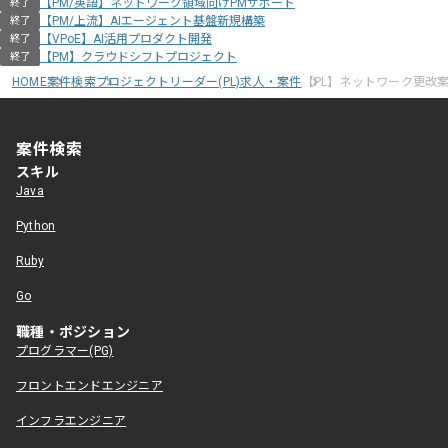
【PM/英語】ネットワーク領域向けPMサポート
終了
【PM/上流】AIエージェント基盤新規構築
終了
【VPoE】AI活用プロダクト開発
終了
【PM】クラウドシフトプロジェクト
終了
HOME
案件検索
プロジェクトリーダー(PL)求人・案件
【PL】ネットワーク更改
案件検索
スキル
Java
Python
Ruby
Go
職種・ポジション
プログラマー(PG)
フロントエンドエンジニア
インフラエンジニア