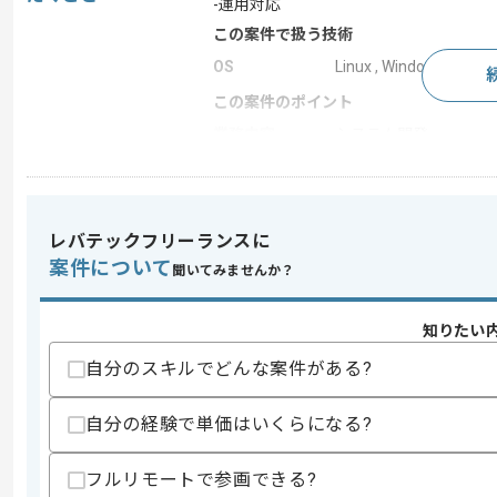
-運用対応
この案件で扱う技術
OS
Linux , Windows
この案件のポイント
業務内容
システム開発
特徴
参画実績あり
レバテックフリーランスに
求めるスキル
案件について
聞いてみませんか？
スキル
・一般的なネットワークの知見(L3と無線
・基本設計書を読み解き、詳細設計に落
・無線LANシステムの構築経験
知りたい
・物理と論理構成図の作成経験
自分のスキルでどんな案件がある?
歓迎スキル
・L4以上の知見
自分の経験で単価はいくらになる?
・下記いずれかの経験
-Windows、Linux、仮想基盤、バ
・文教系もしくは公共系での初期案件参
フルリモートで参画できる?
・物理工事業者のベンダーハンドリング