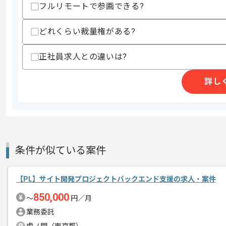
フルリモートで参画できる?
どれくらい裁量権がある?
精算条件
有
精算・お支払い
精算基準時間
140時間〜180時間
正社員求人との違いは?
支払いサイト
15日
詳し
商談回数
1回
その他募集要項
募集人数
1人
作業開始日
2025/11/01
条件が似ている案件
レバテックでの実績がある企業の案件で
【PL】サイト開発プロジェクトバックエンド支援の求人・案件
エージェントからのコ
Reactの経験を活かすことができます。
850,000
メント
〜
円／月
複数案件を保有している企業ですので、
業務委託
ご経験と実績に応じてスライド案件のご