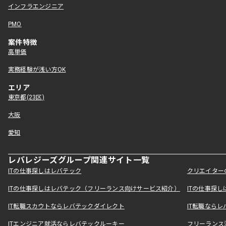
インフラエンジニア
PMO
案件特徴
高単価
実務経験が浅い方OK
エリア
東京都(23区)
大阪
愛知
レバレジーズグループ関連サイト一覧
ITの仕事探しはレバテック
クリエイター
ITの仕事探しはレバテック（フリーランス向けサービス紹介）
ITの仕事探
IT転職スカウトならレバテックダイレクト
IT転職なら
ITエンジニア就活ならレバテックルーキー
フリーランス