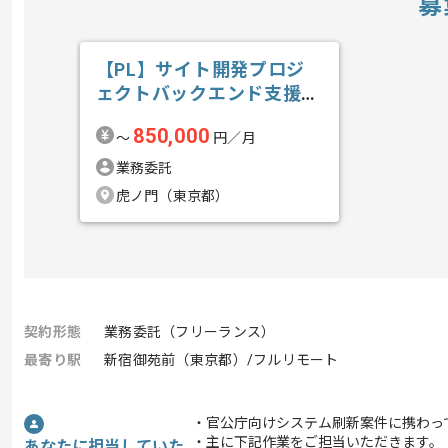
募
【PL】サイト開発プロジ
ェクトバックエンド支援の
求人・案件
850,000
〜
円／月
業務委託
虎ノ門（東京都）
契約形態
業務委託（フリーランス）
最寄り駅
新宿御苑前（東京都）/フルリモート
・官公庁向けシステム刷新案件に携わっ
・主に下記作業をご担当いただきます。
あなたに担当していた