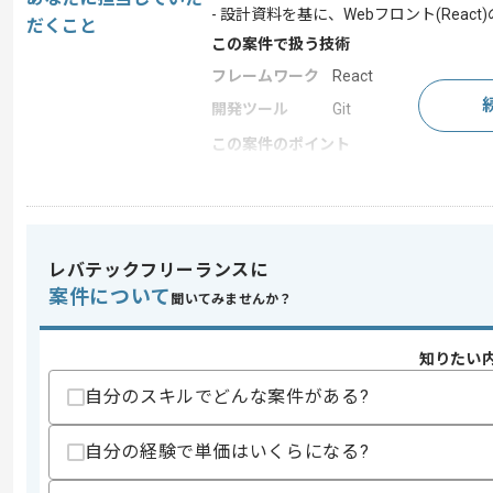
- 設計資料を基に、Webフロント(React
だくこと
この案件で扱う技術
フレームワーク
React
開発ツール
Git
この案件のポイント
業界
官公庁
業務内容
システム開発
特徴
参画実績あり , 20代活躍
レバテックフリーランスに
案件について
聞いてみませんか？
求めるスキル
スキル
・要件定義及び設計経験
知りたい
・リーダー経験
自分のスキルでどんな案件がある?
・TypeScriptの経験
スキルに不安がある方へ
自分の経験で単価はいくらになる?
上記に似た経験やスキルをお持ちであれば申