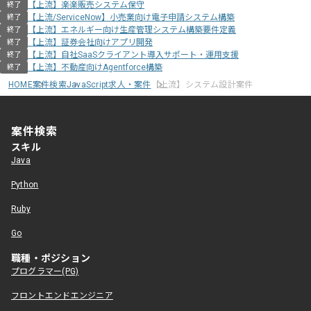
【上流】楽楽販売システム保守
終了
【上流/ServiceNow】小売業向け電子申請システム構築
終了
【上流】エネルギー向け生産管理システム構築要件定義
終了
【上流】証券会社向けアプリ開発
終了
【上流】自社SaaSクライアント導入サポート・運用支援
終了
【上流】不動産向けAgentforce構築
終了
HOME
案件検索
JavaScript求人・案件
【上流】システム設計案件
案件検索
スキル
Java
Python
Ruby
Go
職種・ポジション
プログラマー(PG)
フロントエンドエンジニア