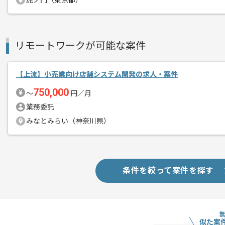
虎ノ門（東京都）
新しいアイディアや技術を積極的に導入
経験豊富なエンジニアと成長が出来る環
スキルアップされたい方、長期的に参画
リモートワークが可能な案件
首都圏または遠方からリモートにてご参
【上流】小売業向け店舗システム開発の求人・案件
750,000
〜
円／月
業務委託
みなとみらい（神奈川県）
条件を絞って案件を探す
似た案