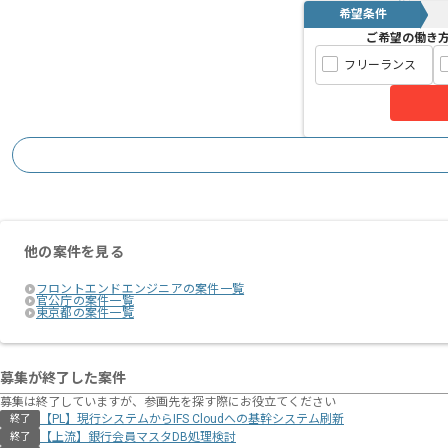
希望条件
ご希望の働き
フリーランス
他の案件を見る
フロントエンドエンジニアの案件一覧
官公庁の案件一覧
東京都の案件一覧
募集が終了した案件
募集は終了していますが、参画先を探す際にお役立てください
【PL】現行システムからIFS Cloudへの基幹システム刷新
終了
【上流】銀行会員マスタDB処理検討
終了