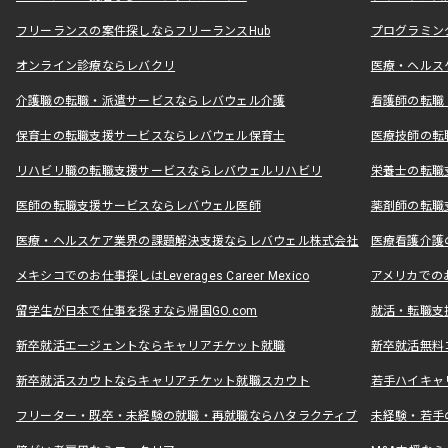
フリーランスの案件探しならフリーランスHub
プログラミン
オンライン診療ならレバクリ
医療・ヘルス
介護職の転職・派遣サービスならレバウェル介護
看護師の転職
保育士の転職支援サービスならレバウェル保育士
医療技師の転
リハビリ職の転職支援サービスならレバウェルリハビリ
栄養士の転職
医師の転職支援サービスならレバウェル医師
薬剤師の転職
医療・ヘルスケア業界の課題解決支援ならレバウェル株式会社
医療看護介護の
メキシコでのお仕事探しはLeverages Career Mexico
アメリカでのお仕事
留学生が日本で仕事を探すなら帰国GO.com
就活・転職支
新卒就活エージェントならキャリアチケット就職
新卒就活無料
新卒就活スカウトならキャリアチケット就職スカウト
若手ハイキャ
フリーター・既卒・未経験の就職・再就職ならハタラクティブ
未経験・若手