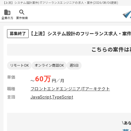
【上流】システム設計案件| ITフリーランスエンジニアの求人・案件(2026/08/06更新)
企業の方
案件検索
【上流】システム設計のフリーランス求人・案
募集終了
こちらの案件は
リモートOK
オンライン商談OK
週5日
単価
60
万
〜
円／月
職種
フロントエンドエンジニア
,
ITアーキテクト
言語
JavaScript
,
TypeScript
あ