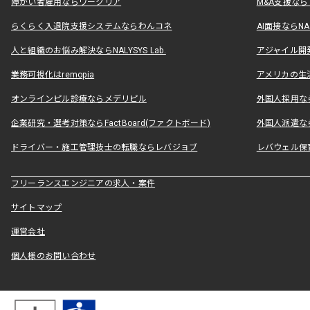
障がい者雇用ならワークリア
M&A支援な
らくらく入退院支援システムならわんコネ
AI面接ならNAL
人と組織のお悩み解決ならNALYSYS Lab.
アジャイル開発なら
業務可視化はremopia
アメリカの生活
オンラインピル診療ならメデリピル
外国人採用ならLe
企業研究・選考対策ならFactBoard(ファクトボード)
外国人派遣なら
ドライバー・施工管理技士の転職ならレバジョブ
レバウェル保
フリーランスエンジニアの求人・案件
サイトマップ
運営会社
個人様のお問い合わせ