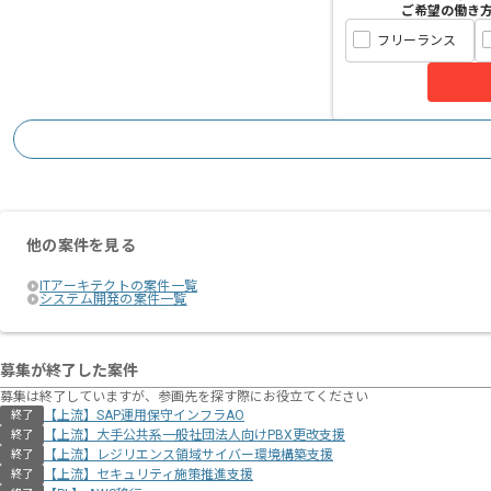
ご希望の働き
フリーランス
他の案件を見る
ITアーキテクトの案件一覧
システム開発の案件一覧
募集が終了した案件
募集は終了していますが、参画先を探す際にお役立てください
【上流】SAP運用保守インフラAO
終了
【上流】大手公共系一般社団法人向けPBX更改支援
終了
【上流】レジリエンス領域サイバー環境構築支援
終了
【上流】セキュリティ施策推進支援
終了