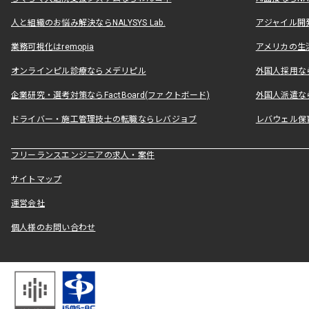
人と組織のお悩み解決ならNALYSYS Lab.
アジャイル開発なら
業務可視化はremopia
アメリカの生活
オンラインピル診療ならメデリピル
外国人採用ならLe
企業研究・選考対策ならFactBoard(ファクトボード)
外国人派遣なら
ドライバー・施工管理技士の転職ならレバジョブ
レバウェル保
フリーランスエンジニアの求人・案件
サイトマップ
運営会社
個人様のお問い合わせ