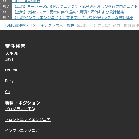
【PL】 AWS移行
終了
【上流】サーバーOS/ミドルウェア更新・EDR導入および移行プロジェクト
終了
【上流】次期システム更改に伴う提案・見積・評価および設計構築
終了
【上流(インフラエンジニア)】IT業界向けクラウド移行システム設計構築
終了
HOME
案件検索
ITアーキテクト求人・案件
【上流】インフラ設計省力化検討案
案件検索
スキル
Java
Python
Ruby
Go
職種・ポジション
プログラマー(PG)
フロントエンドエンジニア
インフラエンジニア