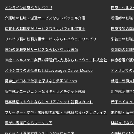
オンライン診療ならレバクリ
医療・ヘルス
介護職の転職・派遣サービスならレバウェル介護
看護師の転職
保育士の転職支援サービスならレバウェル保育士
医療技師の転
リハビリ職の転職支援サービスならレバウェルリハビリ
栄養士の転職
医師の転職支援サービスならレバウェル医師
薬剤師の転職
医療・ヘルスケア業界の課題解決支援ならレバウェル株式会社
医療看護介護の
メキシコでのお仕事探しはLeverages Career Mexico
アメリカでのお仕事
留学生が日本で仕事を探すなら帰国GO.com
就活・転職支
新卒就活エージェントならキャリアチケット就職
新卒就活無料
新卒就活スカウトならキャリアチケット就職スカウト
若手ハイキャ
フリーター・既卒・未経験の就職・再就職ならハタラクティブ
未経験・若手
障がい者雇用ならワークリア
M&A支援な
らくらく入退院支援システムならわんコネ
AI面接ならNAL