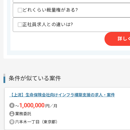
どれくらい裁量権がある?
レバテックでの実績がある企業の案件で
エージェントからのコ
正社員求人との違いは?
メント
IaCの経験を活かすことができます。
複数案件を保有している企業ですので、
詳し
ご経験と実績に応じてスライド案件のご
新しいアイディアや技術を積極的に導入
経験豊富なエンジニアと成長が出来る環
スキルアップされたい方、長期的に参画
条件が似ている案件
基本的には一部リモート作業を見込んで
【上流】生命保険会社向けインフラ構築支援の求人・案件
1,000,000
〜
円／月
業務委託
六本木一丁目（東京都）