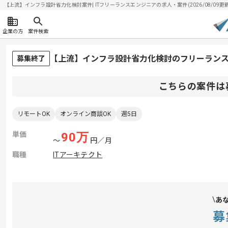
【上流】インフラ設計省力化検討案件| ITフリーランスエンジニアの求人・案件(2026/08/09更新
企業の方
案件検索
【上流】インフラ設計省力化検討のフリーラン
募集終了
こちらの案件は
リモートOK
オンライン商談OK
週5日
単価
90
万
〜
円／月
職種
ITアーキテクト
あ
募