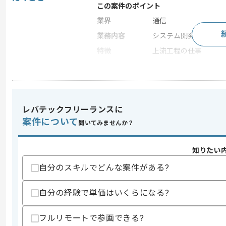
この案件のポイント
業界
通信
業務内容
システム開発
特徴
上流工程の仕事
求めるスキル
スキル
・IaC等の仕組みを導入した、省力化し
レバテックフリーランスに
案件について
聞いてみませんか？
スキルに不安がある方へ
上記に似た経験やスキルをお持ちであれば申
知りたい
自分のスキルでどんな案件がある?
商談回数
2回
その他募集要項
自分の経験で単価はいくらになる?
募集人数
1人
作業開始日
2025/07/01
フルリモートで参画できる?