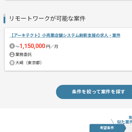
リモートワークが可能な案件
【アーキテクト】小売業店舗システム刷新支援の求人・案件
1,150,000
〜
円／月
業務委託
大崎（東京都）
条件を絞って案件を探す
似た案
希望条件