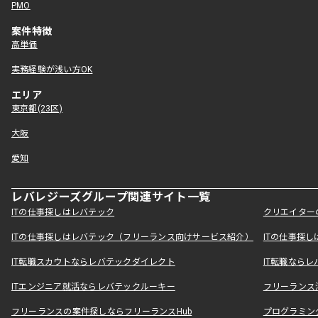
PMO
案件特徴
高単価
実務経験が浅い方OK
エリア
東京都(23区)
大阪
愛知
レバレジーズグループ関連サイト一覧
ITの仕事探しはレバテック
クリエイター
ITの仕事探しはレバテック（フリーランス向けサービス紹介）
ITの仕事探
IT転職スカウトならレバテックダイレクト
IT転職なら
ITエンジニア就活ならレバテックルーキー
フリーランス
フリーランスの案件探しならフリーランスHub
プログラミン