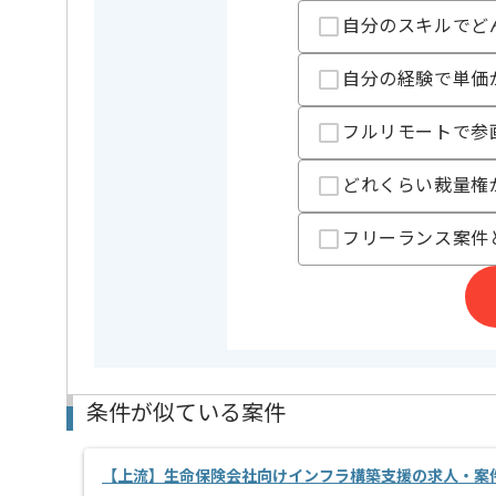
担当者より
自分のスキルでど
レバテックでの実績がある企業の案件でございます。
自分の経験で単価
クラウドの経験を活かすことができます。
複数案件を保有している企業ですので、
フルリモートで参
ご経験と実績に応じてスライド案件のご提案も差し上
新しいアイディアや技術を積極的に導入し、
経験豊富なエンジニアと成長が出来る環境でございま
どれくらい裁量権
スキルアップされたい方、長期的に参画されたい方に
フリーランス案件
基本的には一部リモート作業を見込んでおります。
条件が似ている案件
【上流】生命保険会社向けインフラ構築支援の求人・案