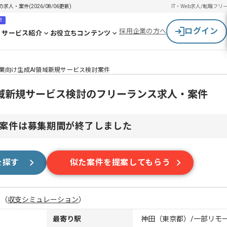
・案件(2026/08/06更新)
IT・Web求人/転職
フリ
！
ログイン
採用企業の方へ
サービス紹介
お役立ちコンテンツ
業向け生成AI領域新規サービス検討案件
領域新規サービス検討のフリーランス求人・案件
案件は募集期間が終了しました
を探す
似た案件を提案してもらう
月
（
収支シミュレーション
）
最寄り駅
神田（東京都）/一部リモ