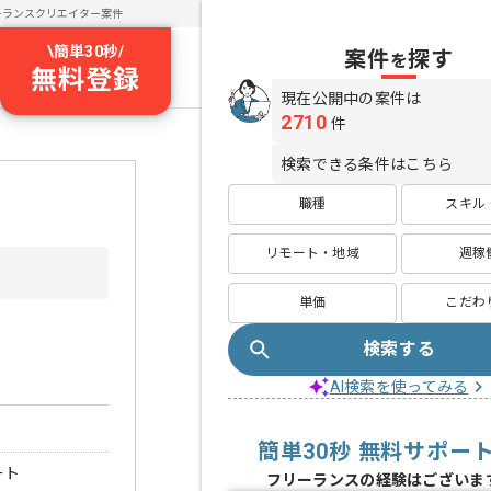
ーランスクリエイター案件
\
簡単30秒
/
案件
探す
を
無料登録
現在公開中の案件は
2710
件
検索できる条件はこちら
職種
スキル
リモート・地域
週稼
単価
こだわ
検索する
AI検索を使ってみる
簡単30秒 無料サポー
ート
フリーランスの経験はございま