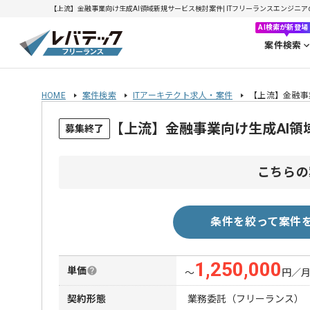
【上流】金融事業向け生成AI領域新規サービス検討案件| ITフリーランスエンジニアの求人
AI検索が新登場
案件検索
HOME
案件検索
ITアーキテクト求人・案件
【上流】金融事
【上流】金融事業向け生成AI
募集終了
こちらの
条件を絞って案件
1,250,000
単価
〜
円／
契約形態
業務委託（フリーランス）