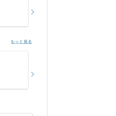
550,000
〜
円／月
業務委託
新川崎（神奈川県）
もっと見る
【上流エンジニア】大手クライアント向けク
950,000
〜
円／月
業務委託
飯田橋（東京都）