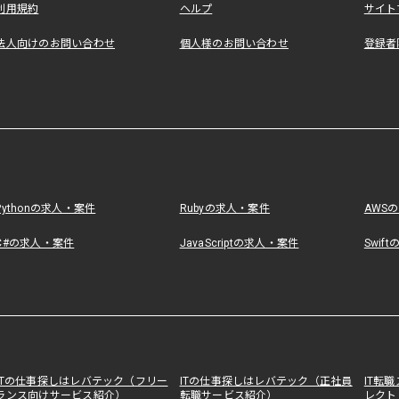
利用規約
ヘルプ
サイト
法人向けのお問い合わせ
個人様のお問い合わせ
登録者
Pythonの求人・案件
Rubyの求人・案件
AWS
C#の求人・案件
JavaScriptの求人・案件
Swif
ITの仕事探しはレバテック（フリー
ITの仕事探しはレバテック（正社員
IT転
ランス向けサービス紹介）
転職サービス紹介）
レクト