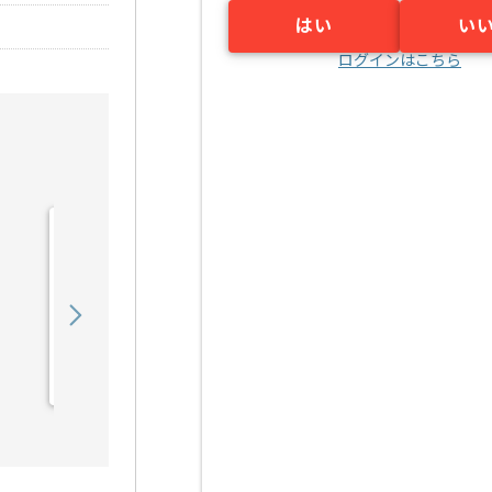
はい
い
ログインはこちら
【クラウド】通信キャリア
向け試験計画支援の求人・
案件
550,000
〜
円／月
業務委託
新川崎（神奈川県）