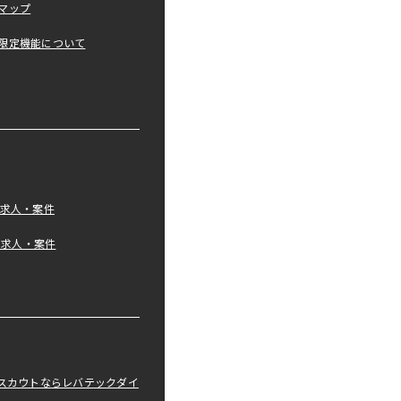
マップ
限定機能について
の求人・案件
tの求人・案件
職スカウトならレバテックダイ