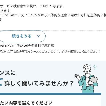
規サービス検討案件に携わっていただきます。
だきます。
イアントのニーズヒアリングから具体的な提案に向けた方針を主体的に
整
続きをみる
知見およびクラウドに関する知見
erPoint)やExcel等の資料作成経験
であれば申し込み可能なケースもございます！まずはお気軽にご相談ください！
oud Platform , AWS
ンスに
行
て
詳しく聞いてみませんか？
開発
り , 上流工程の仕事
たい内容を選んでください