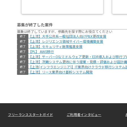
募集が終了した案件
募集は終了していますが、参画先を探す際にお役立てください
【上流】大手公共系一般社団法人向けPBX更改支援
終了
【上流】レジリエンス領域サイバー環境構築支援
終了
【上流】セキュリティ施策推進支援
終了
【PL】 AWS移行
終了
【上流】サーバーOS/ミドルウェア更新・EDR導入および移行プ
終了
【上流】次期システム更改に伴う提案・見積・評価および設計構
終了
【上流(インフラエンジニア)】IT業界向けクラウド移行システム
終了
【上流】リース業界向け基幹システム開発
終了
フリーランススタートガイド
ご利用者インタビュー