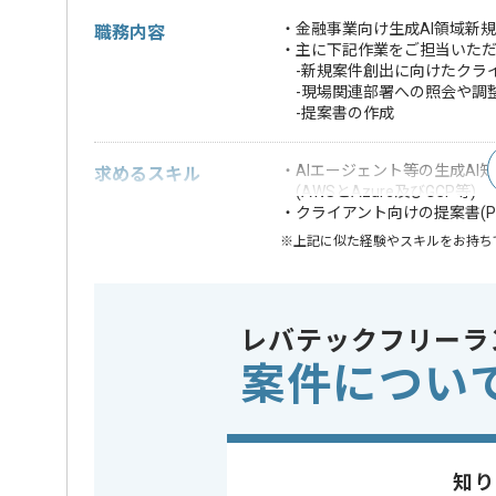
・金融事業向け生成AI領域新
職務内容
・主に下記作業をご担当いた
-新規案件創出に向けたクラ
-現場関連部署への照会や調
-提案書の作成
・AIエージェント等の生成AI
求めるスキル
(AWSとAzure及びGCP等)
・クライアント向けの提案書(Pow
※上記に似た経験やスキルをお持ち
クラウド
この案件で扱う技術
Google Cl
レバテックフリーラ
業界
証券 , 銀
この案件のポイント
案件につい
業務内容
システム
特徴
参画実績あ
知り