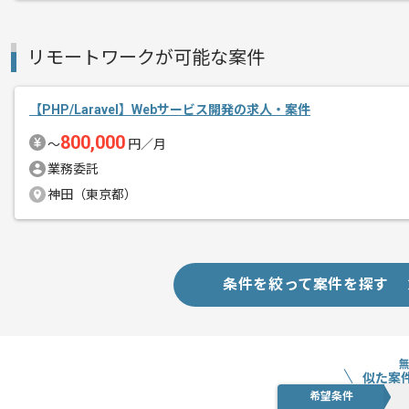
リモートワークが可能な案件
【PHP/Laravel】Webサービス開発の求人・案件
800,000
〜
円／月
業務委託
神田（東京都）
条件を絞って案件を探す
似た案
希望条件