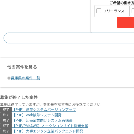
ご希望の働き
フリーランス
他の案件を見る
兵庫県の案件一覧
募集が終了した案件
募集は終了していますが、参画先を探す際にお役立てください
【PHP】既存システムバージョンアップ
終了
【PHP】Web検診システム開発
終了
【PHP】卸売企業向けシステム再構築
終了
【PHP/PM/AWS】オークションサイト開発支援
終了
【PHP】大手エンタメ企業バックエンド開発
終了