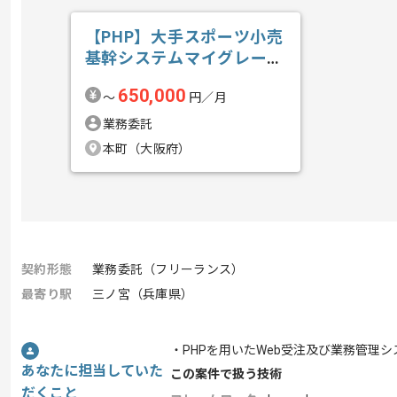
【PHP】大手スポーツ小売
基幹システムマイグレーシ
ョン開発の求人・案件
650,000
〜
円／月
業務委託
本町（大阪府）
契約形態
業務委託（フリーランス）
最寄り駅
三ノ宮（兵庫県）
・PHPを用いたWeb受注及び業務管理
あなたに担当していた
この案件で扱う技術
だくこと