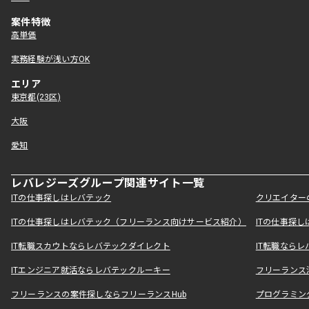
案件特徴
高単価
実務経験が浅い方OK
エリア
東京都(23区)
大阪
愛知
レバレジーズグループ関連サイト一覧
ITの仕事探しはレバテック
クリエイター
ITの仕事探しはレバテック（フリーランス向けサービス紹介）
ITの仕事探
IT転職スカウトならレバテックダイレクト
IT転職なら
ITエンジニア就活ならレバテックルーキー
フリーランス
フリーランスの案件探しならフリーランスHub
プログラミン