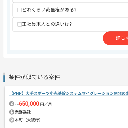
作業開始日
2025/08/01
どれくらい裁量権がある?
正社員求人との違いは?
週5日常駐での作業を想定しております
エージェントからのコ
詳し
メント
これまでのご経験を活かしたい方におす
ぜひ一度、ご商談で雰囲気等掴んでいた
条件が似ている案件
【PHP】大手スポーツ小売基幹システムマイグレーション開発の
650,000
〜
円／月
業務委託
本町（大阪府）