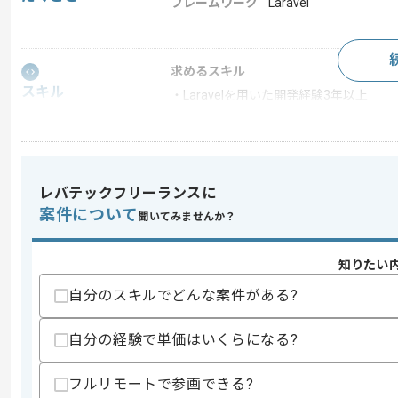
フレームワーク
Laravel
求めるスキル
スキル
・Laravelを用いた開発経験3年以上
スキルに不安がある方へ
上記に似た経験やスキルをお持ちであれば申
レバテックフリーランスに
案件について
聞いてみませんか？
精算条件
有
精算・お支払い
精算基準時間
140時間〜180時間
知りたい
支払いサイト
15日
自分のスキルでどんな案件がある?
自分の経験で単価はいくらになる?
商談回数
1回
その他募集要項
フルリモートで参画できる?
募集人数
2人