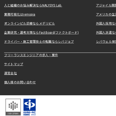
人と組織のお悩み解決ならNALYSYS Lab.
アジャイル開発なら
業務可視化はremopia
アメリカの生活
オンラインピル診療ならメデリピル
外国人採用ならLe
企業研究・選考対策ならFactBoard(ファクトボード)
外国人派遣なら
ドライバー・施工管理技士の転職ならレバジョブ
レバウェル保
フリーランスエンジニアの求人・案件
サイトマップ
運営会社
個人様のお問い合わせ