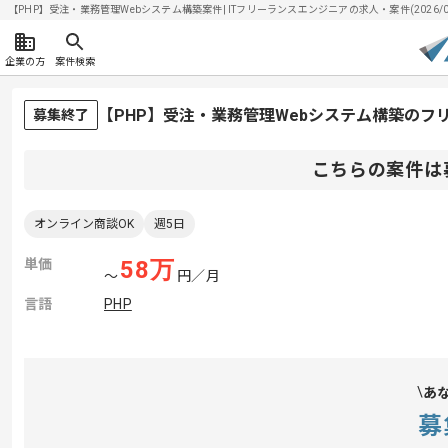
【PHP】受注・業務管理Webシステム構築案件| ITフリーランスエンジニアの求人・案件(2026/08
企業の方
案件検索
【PHP】受注・業務管理Webシステム構築のフ
募集終了
こちらの案件は
オンライン商談OK
週5日
単価
58
万
〜
円／月
言語
PHP
あ
募