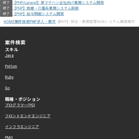
【PHP/Laravel】某マテハン会社向け業務システム開発
終了
【PHP】医療・介護系業務システム刷新
終了
【PHP】給与明細システム開発
終了
HOME
案件検索
PHP求人・案件
【PHP】受注・業務管理Webシステム構築案件
案件検索
スキル
Java
Python
Ruby
Go
職種・ポジション
プログラマー(PG)
フロントエンドエンジニア
インフラエンジニア
PMO