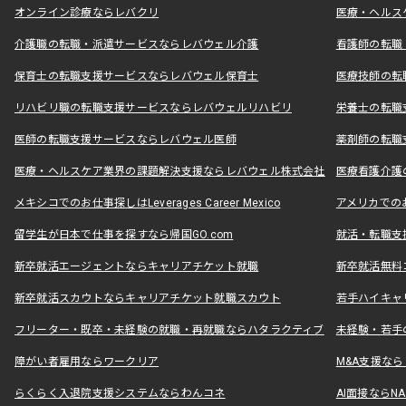
オンライン診療ならレバクリ
医療・ヘルス
介護職の転職・派遣サービスならレバウェル介護
看護師の転職
保育士の転職支援サービスならレバウェル保育士
医療技師の転
リハビリ職の転職支援サービスならレバウェルリハビリ
栄養士の転職
医師の転職支援サービスならレバウェル医師
薬剤師の転職
医療・ヘルスケア業界の課題解決支援ならレバウェル株式会社
医療看護介護の
メキシコでのお仕事探しはLeverages Career Mexico
アメリカでのお仕事
留学生が日本で仕事を探すなら帰国GO.com
就活・転職支
新卒就活エージェントならキャリアチケット就職
新卒就活無料
新卒就活スカウトならキャリアチケット就職スカウト
若手ハイキャ
フリーター・既卒・未経験の就職・再就職ならハタラクティブ
未経験・若手
障がい者雇用ならワークリア
M&A支援な
らくらく入退院支援システムならわんコネ
AI面接ならNAL