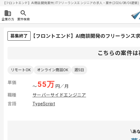
【フロントエンド】AI商談開発案件| ITフリーランスエンジニアの求人・案件(2026/08/06更新)
企業の方
案件検索
【フロントエンド】AI商談開発のフリーランス
募集終了
こちらの案件は
リモートOK
オンライン商談OK
週5日
単価
55
万
〜
円／月
職種
サーバーサイドエンジニア
言語
TypeScript
あ