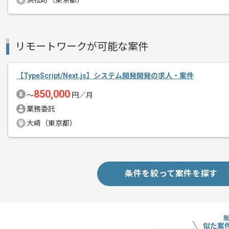
浜松町（東京都）
リモートワークが可能な案件
【TypeScript/Next.js】システム開発開発の求人・案件
850,000
〜
円／月
業務委託
大崎（東京都）
条件を絞って案件を探す
似た案