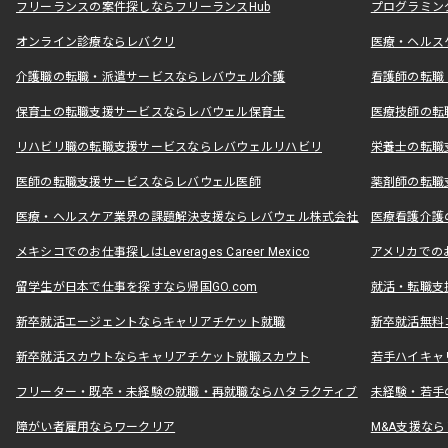
フリーランスの案件探しならフリーランスHub
プログラミン
オンライン診療ならレバクリ
医療・ヘルス
介護職の転職・派遣サービスならレバウェル介護
看護師の転職
保育士の転職支援サービスならレバウェル保育士
医療技師の転
リハビリ職の転職支援サービスならレバウェルリハビリ
栄養士の転職
医師の転職支援サービスならレバウェル医師
薬剤師の転職
医療・ヘルスケア業界の課題解決支援ならレバウェル株式会社
医療看護介護の
メキシコでのお仕事探しはLeverages Career Mexico
アメリカでのお仕事
留学生が日本で仕事を探すなら帰国GO.com
就活・転職支
新卒就活エージェントならキャリアチケット就職
新卒就活無料
新卒就活スカウトならキャリアチケット就職スカウト
若手ハイキャ
フリーター・既卒・未経験の就職・再就職ならハタラクティブ
未経験・若手
障がい者雇用ならワークリア
M&A支援な