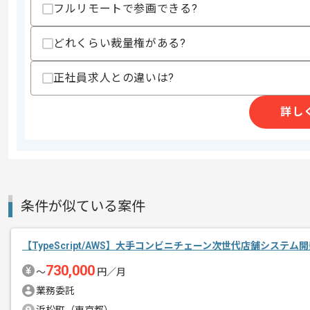
フルリモートで参画できる?
商談回数
2回
その他募集要項
募集人数
1人
どれくらい裁量権がある?
作業開始日
2025/07/01
正社員求人との違いは?
人事、ICTコンサルティング及び外国人
詳し
エージェントからのコ
を展開している企業でございます。
メント
今回はAI商談開発案件に携わっていただ
TypeScriptを用いた実務経験を活か
条件が似ている案件
基本的にはフルリモートでの作業を見込
【TypeScript/AWS】大手コンビニチェーン次世代店舗システ
730,000
〜
円／月
業務委託