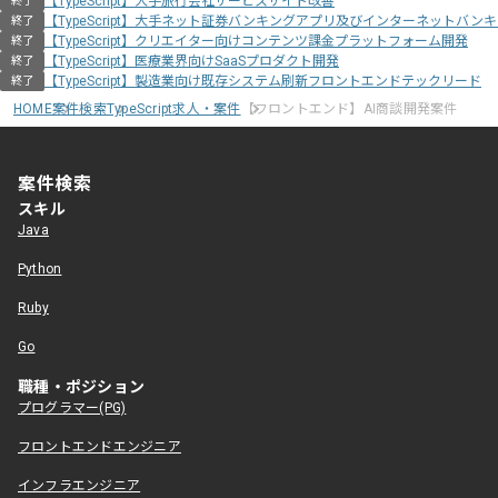
【TypeScript】大手旅行会社サービスサイト改善
終了
【TypeScript】大手ネット証券バンキングアプリ及びインターネットバン
終了
【TypeScript】クリエイター向けコンテンツ課金プラットフォーム開発
終了
【TypeScript】医療業界向けSaaSプロダクト開発
終了
【TypeScript】製造業向け既存システム刷新フロントエンドテックリード
終了
HOME
案件検索
TypeScript求人・案件
【フロントエンド】AI商談開発案件
案件検索
スキル
Java
Python
Ruby
Go
職種・ポジション
プログラマー(PG)
フロントエンドエンジニア
インフラエンジニア