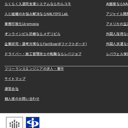
らくらく入退院支援システムならわんコネ
AI面接ならNAL
人と組織のお悩み解決ならNALYSYS Lab.
アジャイル開発なら
業務可視化はremopia
アメリカの生活
オンラインピル診療ならメデリピル
外国人採用ならLe
企業研究・選考対策ならFactBoard(ファクトボード)
外国人派遣なら
ドライバー・施工管理技士の転職ならレバジョブ
レバウェル保
フリーランスエンジニアの求人・案件
サイトマップ
運営会社
個人様のお問い合わせ