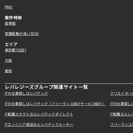
PMO
案件特徴
高単価
実務経験が浅い方OK
エリア
東京都(23区)
大阪
愛知
レバレジーズグループ関連サイト一覧
ITの仕事探しはレバテック
クリエイター
ITの仕事探しはレバテック（フリーランス向けサービス紹介）
ITの仕事探
IT転職スカウトならレバテックダイレクト
IT転職なら
ITエンジニア就活ならレバテックルーキー
フリーランス