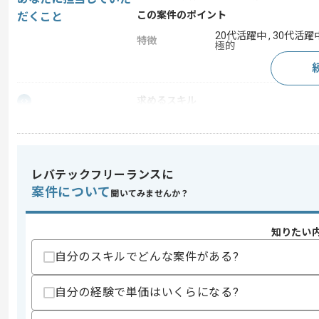
この案件のポイント
だくこと
20代活躍中 , 30代活躍中
特徴
極的
求めるスキル
スキル
・TypeScriptを用いた実務経験(2年以上)
スキルに不安がある方へ
上記に似た経験やスキルをお持ちであれば申
レバテックフリーランスに
案件について
聞いてみませんか？
精算条件
有
知りたい
精算・お支払い
精算基準時間
120時間〜200時間
自分のスキルでどんな案件がある?
支払いサイト
15日
自分の経験で単価はいくらになる?