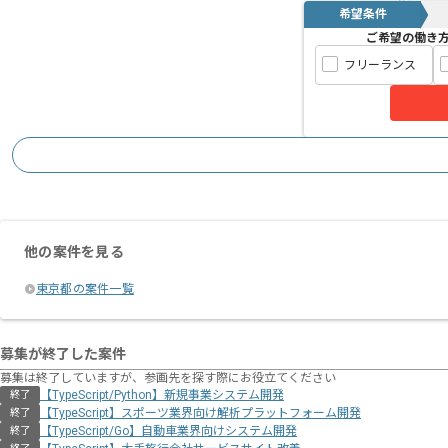
希望条件
ご希望の働き
フリーランス
他の案件を見る
東京都の案件一覧
募集が終了した案件
募集は終了していますが、参画先を探す際にお役立てください
【TypeScript/Python】新規事業システム開発
終了
【TypeScript】スポーツ業界向け解析プラットフォーム開発
終了
【TypeScript/Go】自動車業界向けシステム開発
終了