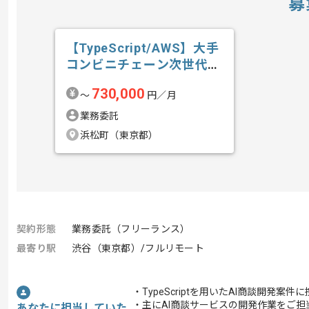
募
【TypeScript/AWS】大手
コンビニチェーン次世代
店...の求人・案件
730,000
〜
円／月
業務委託
浜松町（東京都）
契約形態
業務委託（フリーランス）
最寄り駅
渋谷（東京都）/フルリモート
・TypeScriptを用いたAI商談開発案
・主にAI商談サービスの開発作業をご担
あなたに担当していた