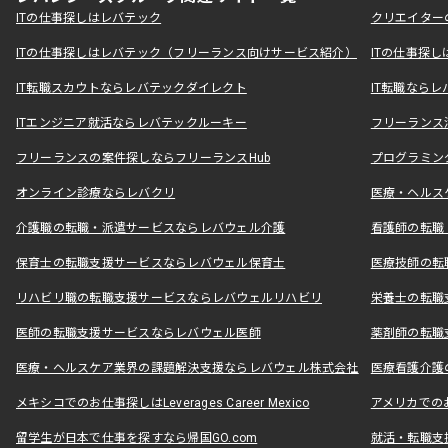
ITの仕事探しはレバテック
クリエイター
ITの仕事探しはレバテック（フリーランス向けサービス紹介）
ITの仕事探
IT転職スカウトならレバテックダイレクト
IT転職なら
ITエンジニア就活ならレバテックルーキー
フリーランス
フリーランスの案件探しならフリーランスHub
プログラミン
オンライン診療ならレバクリ
医療・ヘルス
介護職の転職・派遣サービスならレバウェル介護
看護師の転職
保育士の転職支援サービスならレバウェル保育士
医療技師の転
リハビリ職の転職支援サービスならレバウェルリハビリ
栄養士の転職
医師の転職支援サービスならレバウェル医師
薬剤師の転職
医療・ヘルスケア業界の課題解決支援ならレバウェル株式会社
医療看護介護の
メキシコでのお仕事探しはLeverages Career Mexico
アメリカでのお仕事
留学生が日本で仕事を探すなら帰国GO.com
就活・転職支