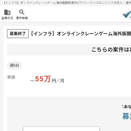
【インフラ】オンラインクレーンゲーム海外版開発案件| ITフリーランスエンジニアの求人・案件(20
企業の方
案件検索
【インフラ】オンラインクレーンゲーム海外版
募集終了
こちらの案件は
週5日
単価
55
万
〜
円／月
あ
募