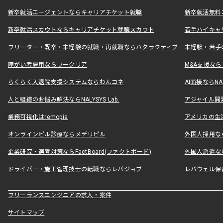
新卒就活エージェントならキャリアチケット就職
新卒就活無料
新卒就活スカウトならキャリアチケット就職スカウト
若手ハイキャ
フリーター・既卒・未経験の就職・再就職ならハタラクティブ
未経験・若手
障がい者雇用ならワークリア
M&A支援な
らくらく入退院支援システムならわんコネ
AI面接ならNAL
人と組織のお悩み解決ならNALYSYS Lab.
アジャイル開発なら
業務可視化はremopia
アメリカの生活
オンラインピル診療ならメデリピル
外国人採用ならLe
企業研究・選考対策ならFactBoard(ファクトボード)
外国人派遣なら
ドライバー・施工管理技士の転職ならレバジョブ
レバウェル保
フリーランスエンジニアの求人・案件
サイトマップ