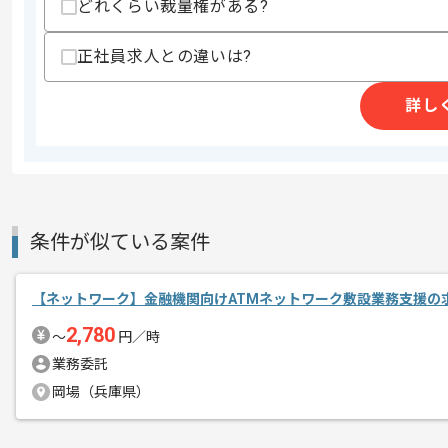
どれくらい裁量権がある?
正社員求人との違いは?
商談回数
1回
その他募集要項
募集人数
1人
詳し
作業開始日
2025/07/01
週5日常駐での作業を想定しております
エージェントからのコ
条件が似ている案件
メント
複数案件を保有している企業ですので、
ご経験と実績に応じてスライド案件のご
【ネットワーク】金融機関向けATMネットワーク敷設業務支援の
新しいアイディアや技術を積極的に導入
2,780
〜
円／時
経験豊富なエンジニアと成長が出来る環
業務委託
スキルアップされたい方、長期的に参画
岡場（兵庫県）