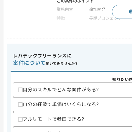
この案件のポイント
業務内容
追加開発
特徴
長期プロジェクト
求めるスキル
スキル
・インフラ開発経験
レバテックフリーランスに
歓迎スキル
案件について
聞いてみませんか？
・課金決済周りの開発経験
スキルに不安がある方へ
知りたい
上記に似た経験やスキルをお持ちであれば申
自分のスキルでどんな案件がある?
自分の経験で単価はいくらになる?
精算条件
有
精算・お支払い
フルリモートで参画できる?
精算基準時間
140時間〜180時間
支払いサイト
15日