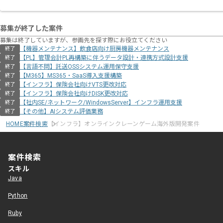
募集が終了した案件
募集は終了していますが、参画先を探す際にお役立てください
【機器メンテナンス】飲食店向け厨房機器メンテナンス
終了
【PL】管理会計PL再構築に伴うデータ設計・連携方式設計支援
終了
【言語不問】託送OSSシステム運用保守支援
終了
【M365】MS365・SaaS導入支援構築
終了
【インフラ】保険会社向けVTS更改対応
終了
【インフラ】保険会社向けDISK更改対応
終了
【社内SE/ネットワーク/WindowsServer】インフラ運用支援
終了
【その他】AIシステム評価業務
終了
HOME
案件検索
【インフラ】オンラインクレーンゲーム海外版開発案件
案件検索
スキル
Java
Python
Ruby