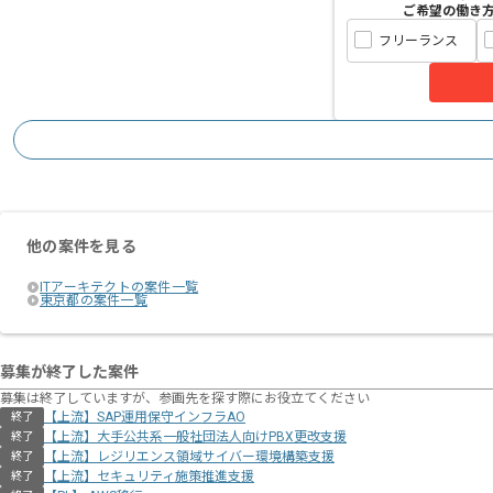
ご希望の働き
フリーランス
他の案件を見る
ITアーキテクトの案件一覧
東京都の案件一覧
募集が終了した案件
募集は終了していますが、参画先を探す際にお役立てください
【上流】SAP運用保守インフラAO
終了
【上流】大手公共系一般社団法人向けPBX更改支援
終了
【上流】レジリエンス領域サイバー環境構築支援
終了
【上流】セキュリティ施策推進支援
終了