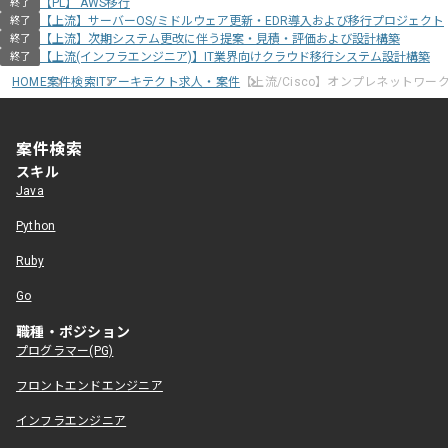
【PL】 AWS移行
終了
【上流】サーバーOS/ミドルウェア更新・EDR導入および移行プロジェクト
終了
【上流】次期システム更改に伴う提案・見積・評価および設計構築
終了
【上流(インフラエンジニア)】IT業界向けクラウド移行システム設計構築
終了
HOME
案件検索
ITアーキテクト求人・案件
【上流/Cisco】オンプレネットワ
案件検索
スキル
Java
Python
Ruby
Go
職種・ポジション
プログラマー(PG)
フロントエンドエンジニア
インフラエンジニア