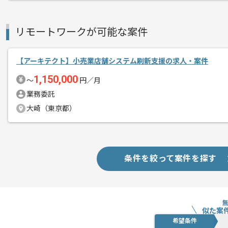
リモートワークが可能な案件
【アーキテクト】小売業店舗システム刷新支援の求人・案件
1,150,000
〜
円／月
業務委託
大崎（東京都）
条件を絞って案件を探す
似た案
希望条件