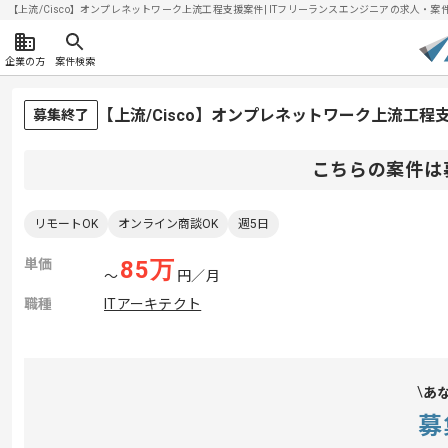
【上流/Cisco】オンプレネットワーク上流工程支援案件| ITフリーランスエンジニアの求人・案件(20
企業の方
案件検索
【上流/Cisco】オンプレネットワーク上流工
募集終了
こちらの案件は
リモートOK
オンライン商談OK
週5日
単価
85
万
〜
円／月
職種
ITアーキテクト
あ
募