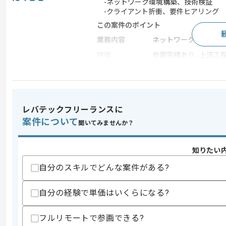
-ネットワーク環境構築、技術検証
-クライアント折衝、要件ヒアリング
この案件のポイント
業務内容
ネットワーク監視
特徴
参画実績あり , 上流工
求めるスキル
スキル
・要件ヒアリングとクライアント折衝の
レバテックフリーランスに
・L2とL3及びFireWallを含むネット
案件について
聞いてみませんか？
・Cisco製品の設計構築経験
歓迎スキル
知りたい
・ロードバランサーの設計構築経験
・リーダーとサブリーダーの経験
自分のスキルでどんな案件がある?
・ベンダーコントロール経験
自分の経験で単価はいくらになる?
スキルに不安がある方へ
上記に似た経験やスキルをお持ちであれば申
フルリモートで参画できる?