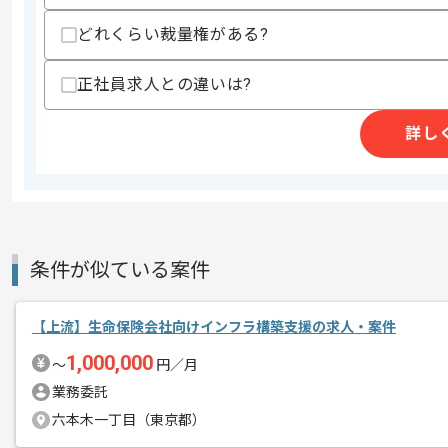
どれくらい裁量権がある?
商談回数
2回
その他募集要項
募集人数
1人
正社員求人との違いは?
作業開始日
2025/08/01
詳し
レバテックでの実績がある企業の案件で
エージェントからのコ
メント
上流工程の経験を活かすことができます
条件が似ている案件
複数案件を保有している企業ですので、
ご経験と実績に応じてスライド案件のご
【上流】生命保険会社向けインフラ構築支援の求人・案件
新しいアイディアや技術を積極的に導入
経験豊富なエンジニアと成長が出来る環
1,000,000
〜
円／月
スキルアップされたい方、長期的に参画
業務委託
六本木一丁目（東京都）
基本的には一部リモート作業を見込んで