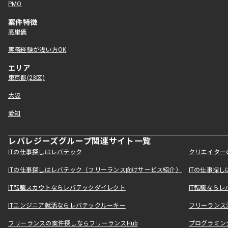
PMO
案件特徴
高単価
実務経験が浅い方OK
エリア
東京都(23区)
大阪
愛知
レバレジーズグループ関連サイト一覧
ITの仕事探しはレバテック
クリエイター
ITの仕事探しはレバテック（フリーランス向けサービス紹介）
ITの仕事探
IT転職スカウトならレバテックダイレクト
IT転職なら
ITエンジニア就活ならレバテックルーキー
フリーランス
フリーランスの案件探しならフリーランスHub
プログラミン