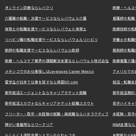
オンライン診療ならレバクリ
医療・ヘルス
介護職の転職・派遣サービスならレバウェル介護
看護師の転職
保育士の転職支援サービスならレバウェル保育士
医療技師の転
リハビリ職の転職支援サービスならレバウェルリハビリ
栄養士の転職
医師の転職支援サービスならレバウェル医師
薬剤師の転職
医療・ヘルスケア業界の課題解決支援ならレバウェル株式会社
医療看護介護の
メキシコでのお仕事探しはLeverages Career Mexico
アメリカでのお仕事
留学生が日本で仕事を探すなら帰国GO.com
就活・転職支
新卒就活エージェントならキャリアチケット就職
新卒就活無料
新卒就活スカウトならキャリアチケット就職スカウト
若手ハイキャ
フリーター・既卒・未経験の就職・再就職ならハタラクティブ
未経験・若手
障がい者雇用ならワークリア
M&A支援な
らくらく入退院支援システムならわんコネ
AI面接ならNAL