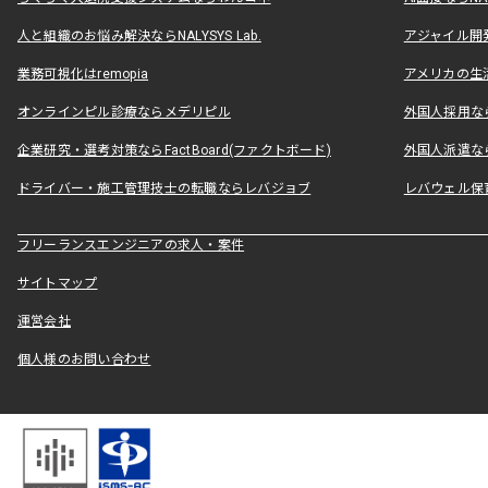
人と組織のお悩み解決ならNALYSYS Lab.
アジャイル開発なら
業務可視化はremopia
アメリカの生活
オンラインピル診療ならメデリピル
外国人採用ならLe
企業研究・選考対策ならFactBoard(ファクトボード)
外国人派遣なら
ドライバー・施工管理技士の転職ならレバジョブ
レバウェル保
フリーランスエンジニアの求人・案件
サイトマップ
運営会社
個人様のお問い合わせ