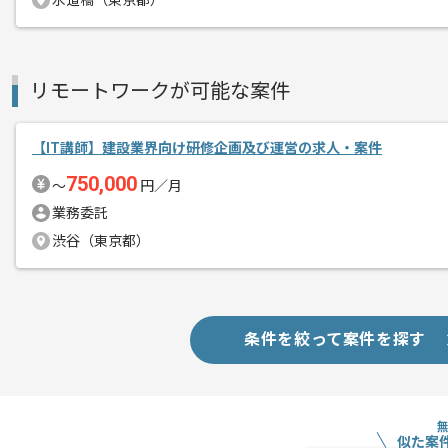
水道橋（東京都）
リモートワークが可能な案件
【IT講師】建設業界向け研修企画及び運営の求人・案件
750,000
〜
円／月
業務委託
渋谷（東京都）
条件を絞って案件を探す
似た案