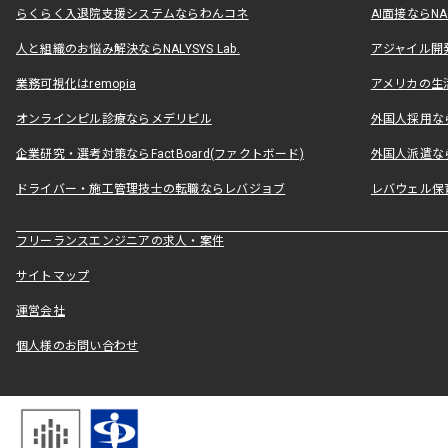
らくらく入退院支援システムならわんコネ
AI面接ならNAL
人と組織のお悩み解決ならNALYSYS Lab.
アジャイル開発なら
業務可視化はremopia
アメリカの生活
オンラインピル診療ならメデリピル
外国人採用ならLe
企業研究・選考対策ならFactBoard(ファクトボード)
外国人派遣なら
ドライバー・施工管理技士の転職ならレバジョブ
レバウェル保
フリーランスエンジニアの求人・案件
サイトマップ
運営会社
個人様のお問い合わせ