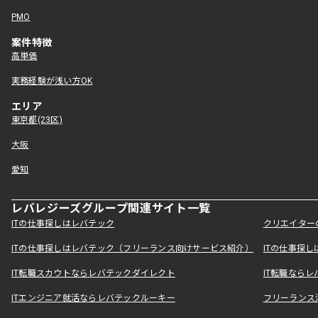
PMO
案件特徴
高単価
実務経験が浅い方OK
エリア
東京都(23区)
大阪
愛知
レバレジーズグループ関連サイト一覧
ITの仕事探しはレバテック
クリエイター
ITの仕事探しはレバテック（フリーランス向けサービス紹介）
ITの仕事探
IT転職スカウトならレバテックダイレクト
IT転職なら
ITエンジニア就活ならレバテックルーキー
フリーランス