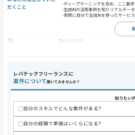
-ディープラーニングを含め、ここ数年
だくこと
-生成AIの活用事例を知りリアルデー
-実際に自分で生成AIを使ったサービ
求めるスキル
スキル
・生成AIの知見
・バックエンド開発の知見
歓迎スキル
・講師経験
レバテックフリーランスに
案件について
聞いてみませんか？
スキルに不安がある方へ
上記に似た経験やスキルをお持ちであれば申
知りたい
自分のスキルでどんな案件がある?
商談回数
1回
その他募集要項
自分の経験で単価はいくらになる?
募集人数
1人