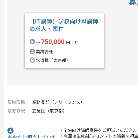
募
【IT講師】学校向けAI講師
の求人・案件
750,000
〜
円／月
業務委託
水道橋（東京都）
契約形態
業務委託（フリーランス）
最寄り駅
五反田（東京都）
・学生向け講師案件をご担当いただきま
・今回は生成AI/プロンプトの講義を担
あなたに担当していた