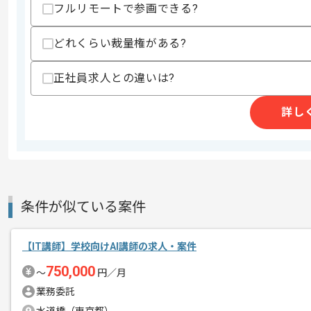
作業開始日
2025/10/01
フルリモートで参画できる?
どれくらい裁量権がある?
今年で創立30年を迎える日本で最も歴
エージェントからのコ
業界の最新技術と、時代をリードできる
正社員求人との違いは?
メント
り続けています。
詳し
開発経験を有するエンジニアに、未来の
小規模なクラスである、かつ企業のフォ
副業として講師経験を得ることができま
今後マネジメント経験をのばしていいた
条件が似ている案件
【IT講師】学校向けAI講師の求人・案件
750,000
〜
円／月
業務委託