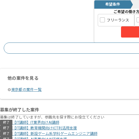
希望条件
ご希望の働き
フリーランス
他の案件を見る
東京都の案件一覧
募集が終了した案件
募集は終了していますが、参画先を探す際にお役立てください
【IT講師】IT業界向けAI講師
終了
【IT講師】教育機関向けICT利活用支援
終了
【IT講師】新設ゲーム系学科ゲームエンジニア講師
終了