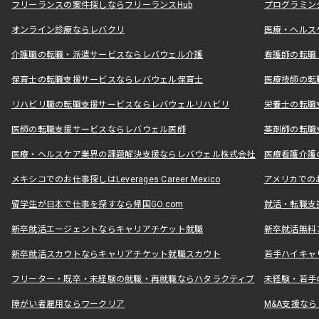
フリーランスの案件探しならフリーランスHub
プログラミン
オンライン診療ならレバクリ
医療・ヘルス
介護職の転職・派遣サービスならレバウェル介護
看護師の転職
保育士の転職支援サービスならレバウェル保育士
医療技師の転
リハビリ職の転職支援サービスならレバウェルリハビリ
栄養士の転職
医師の転職支援サービスならレバウェル医師
薬剤師の転職
医療・ヘルスケア業界の課題解決支援ならレバウェル株式会社
医療看護介護の
メキシコでのお仕事探しはLeverages Career Mexico
アメリカでのお仕事
留学生が日本で仕事を探すなら帰国GO.com
就活・転職支
新卒就活エージェントならキャリアチケット就職
新卒就活無料
新卒就活スカウトならキャリアチケット就職スカウト
若手ハイキャ
フリーター・既卒・未経験の就職・再就職ならハタラクティブ
未経験・若手
障がい者雇用ならワークリア
M&A支援な