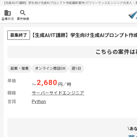
【生成AI/IT講師】学生向け生成AIプロンプト作成講師案件| ITフリーランスエンジニアの求人・案件(
企業の方
案件検索
【生成AI/IT講師】学生向け生成AIプロンプト
募集終了
こちらの案件は
副業・複業
オンライン商談OK
週1日
単価
2,680
〜
円／時
職種
サーバーサイドエンジニア
言語
Python
あ