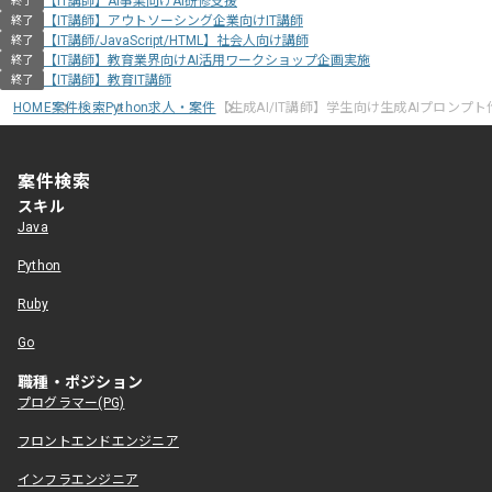
【IT講師】AI事業向けAI研修支援
終了
【IT講師】アウトソーシング企業向けIT講師
終了
【IT講師/JavaScript/HTML】社会人向け講師
終了
【IT講師】教育業界向けAI活用ワークショップ企画実施
終了
【IT講師】教育IT講師
終了
HOME
案件検索
Python求人・案件
【生成AI/IT講師】学生向け生成AIプロンプ
案件検索
スキル
Java
Python
Ruby
Go
職種・ポジション
プログラマー(PG)
フロントエンドエンジニア
インフラエンジニア