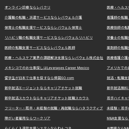
オンライン診療ならレバクリ
医療・ヘルス
介護職の転職・派遣サービスならレバウェル介護
看護師の転職
保育士の転職支援サービスならレバウェル保育士
医療技師の転
リハビリ職の転職支援サービスならレバウェルリハビリ
栄養士の転職
医師の転職支援サービスならレバウェル医師
薬剤師の転職
医療・ヘルスケア業界の課題解決支援ならレバウェル株式会社
医療看護介護の
メキシコでのお仕事探しはLeverages Career Mexico
アメリカでのお仕事
留学生が日本で仕事を探すなら帰国GO.com
就活・転職支
新卒就活エージェントならキャリアチケット就職
新卒就活無料
新卒就活スカウトならキャリアチケット就職スカウト
若手ハイキャ
フリーター・既卒・未経験の就職・再就職ならハタラクティブ
未経験・若手
障がい者雇用ならワークリア
M&A支援な
らくらく入退院支援システムならわんコネ
AI面接ならNAL