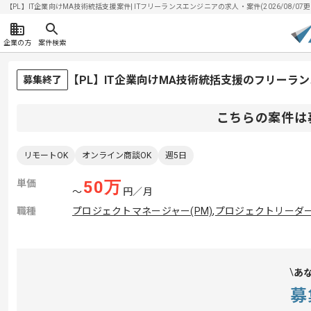
【PL】IT企業向けMA技術統括支援案件| ITフリーランスエンジニアの求人・案件(2026/08/07更
企業の方
案件検索
【PL】IT企業向けMA技術統括支援のフリーラ
募集終了
こちらの案件は
リモートOK
オンライン商談OK
週5日
単価
50
万
〜
円／月
職種
プロジェクトマネージャー(PM)
,
プロジェクトリーダー(
あ
募