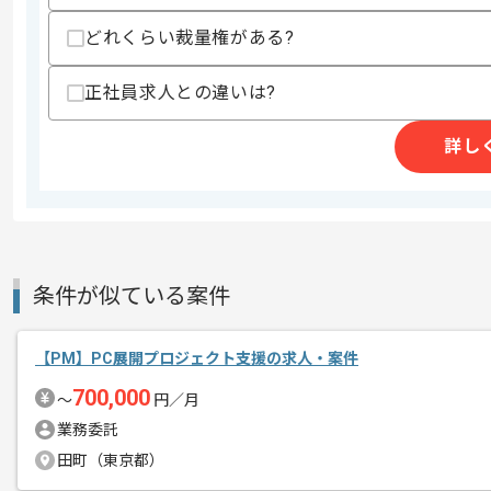
上記に似た経験やスキルをお持ちであれば申
どれくらい裁量権がある?
正社員求人との違いは?
商談回数
2回
その他募集要項
詳し
募集人数
1人
作業開始日
2025/07/28
レバテックでの実績がある企業の案件で
エージェントからのコ
条件が似ている案件
メント
PLの経験を活かすことができます。
【PM】PC展開プロジェクト支援の求人・案件
複数案件を保有している企業ですので、
700,000
ご経験と実績に応じて別案件のご提案も
〜
円／月
新しいアイディアや技術を積極的に導入
業務委託
経験豊富なメンバーと成長が出来る環境
田町（東京都）
スキルアップされたい方、長期的に参画