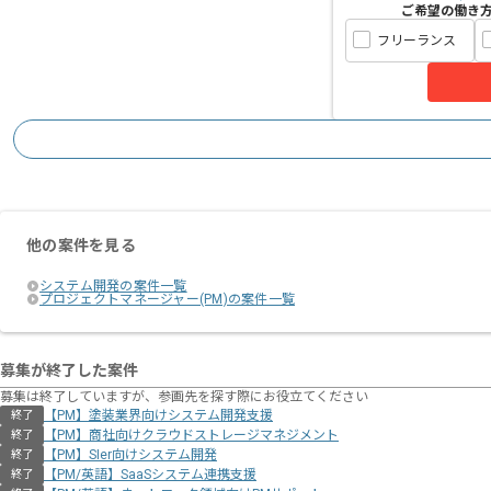
ご希望の働き
フリーランス
他の案件を見る
システム開発の案件一覧
プロジェクトマネージャー(PM)の案件一覧
募集が終了した案件
募集は終了していますが、参画先を探す際にお役立てください
【PM】塗装業界向けシステム開発支援
終了
【PM】商社向けクラウドストレージマネジメント
終了
【PM】SIer向けシステム開発
終了
【PM/英語】SaaSシステム連携支援
終了