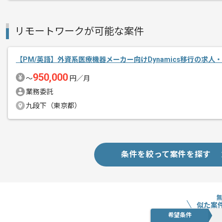
基本的には一部リモート作業を見込んで
リモートワークが可能な案件
【PM/英語】外資系医療機器メーカー向けDynamics移行の求人
950,000
〜
円／月
業務委託
九段下（東京都）
条件を絞って案件を探す
似た案
希望条件