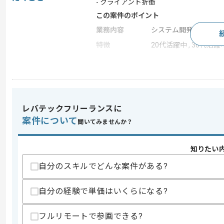
- クライアント折衝
この案件のポイント
業務内容
システム開発
特徴
20代活躍中 , 30代活躍
求めるスキル
スキル
・Salesforce Marketing Cloud
・下記のうち3つ以上の利用経験と知見
レバテックフリーランスに
-Email Studio
案件について
聞いてみませんか？
-Content Builder
-Automation Studio
-Journey Builder
知りたい
-Web studio(Cloudpages)
自分のスキルでどんな案件がある?
歓迎スキル
・HTMLのコーディング知見
自分の経験で単価はいくらになる?
・技術サポートリーダーの経験
・KARTEの知見
フルリモートで参画できる?
スキルに不安がある方へ