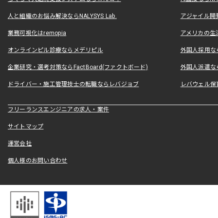
人と組織のお悩み解決ならNALYSYS Lab.
アジャイル開発なら
業務可視化はremopia
アメリカの生活
オンラインピル診療ならメデリピル
外国人採用ならLe
企業研究・選考対策ならFactBoard(ファクトボード)
外国人派遣なら
ドライバー・施工管理技士の転職ならレバジョブ
レバウェル保
フリーランスエンジニアの求人・案件
サイトマップ
運営会社
個人様のお問い合わせ