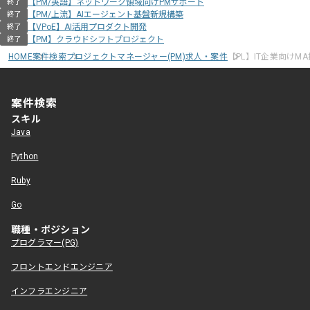
【PM/英語】ネットワーク領域向けPMサポート
終了
【PM/上流】AIエージェント基盤新規構築
終了
【VPoE】AI活用プロダクト開発
終了
【PM】クラウドシフトプロジェクト
終了
HOME
案件検索
プロジェクトマネージャー(PM)求人・案件
【PL】IT企業向けM
案件検索
スキル
Java
Python
Ruby
Go
職種・ポジション
プログラマー(PG)
フロントエンドエンジニア
インフラエンジニア