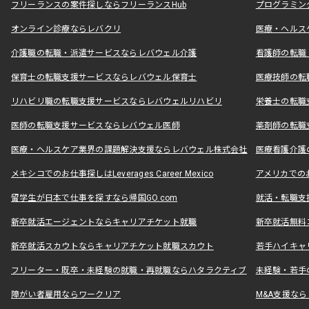
フリーランスの案件探しならフリーランスHub
プログラミン
オンライン診療ならレバクリ
医療・ヘルス
介護職の転職・派遣サービスならレバウェル介護
看護師の転職
保育士の転職支援サービスならレバウェル保育士
医療技師の転
リハビリ職の転職支援サービスならレバウェルリハビリ
栄養士の転職
医師の転職支援サービスならレバウェル医師
薬剤師の転職
医療・ヘルスケア業界の課題解決支援ならレバウェル株式会社
医療看護介護の
メキシコでのお仕事探しはLeverages Career Mexico
アメリカでのお仕事
留学生が日本で仕事を探すなら帰国GO.com
就活・転職支
新卒就活エージェントならキャリアチケット就職
新卒就活無料
新卒就活スカウトならキャリアチケット就職スカウト
若手ハイキャ
フリーター・既卒・未経験の就職・再就職ならハタラクティブ
未経験・若手
障がい者雇用ならワークリア
M&A支援な