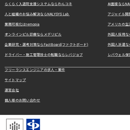
らくらく入退院支援システムならわんコネ
AI面接ならNAL
人と組織のお悩み解決ならNALYSYS Lab.
アジャイル開発なら
業務可視化はremopia
アメリカの生活
オンラインピル診療ならメデリピル
外国人採用ならLe
企業研究・選考対策ならFactBoard(ファクトボード)
外国人派遣なら
ドライバー・施工管理技士の転職ならレバジョブ
レバウェル保
フリーランスエンジニアの求人・案件
サイトマップ
運営会社
個人様のお問い合わせ