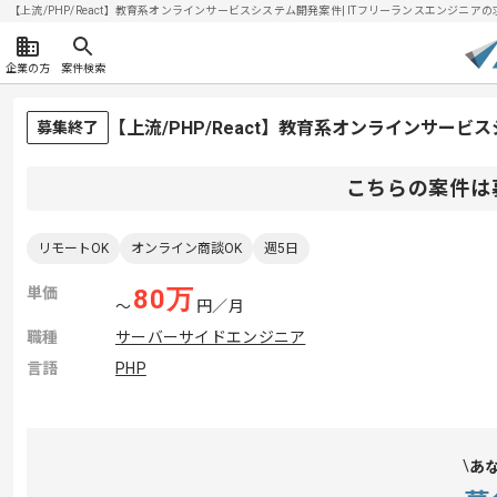
【上流/PHP/React】教育系オンラインサービスシステム開発案件| ITフリーランスエンジニアの求人
企業の方
案件検索
【上流/PHP/React】教育系オンラインサー
募集終了
こちらの案件は
リモートOK
オンライン商談OK
週5日
単価
80
万
〜
円／月
職種
サーバーサイドエンジニア
言語
PHP
あ