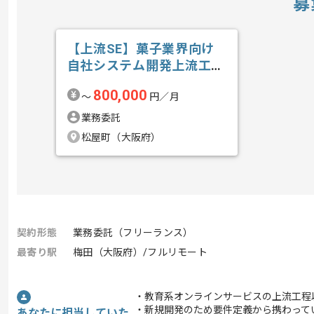
募
【上流SE】菓子業界向け
自社システム開発上流工程
の求人・案件
800,000
〜
円／月
業務委託
松屋町（大阪府）
契約形態
業務委託（フリーランス）
最寄り駅
梅田（大阪府）/フルリモート
・教育系オンラインサービスの上流工程
・新規開発のため要件定義から携わって
あなたに担当していた