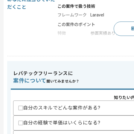
この案件で扱う技術
だくこと
フレームワーク
Laravel
この案件のポイント
特徴
参画実績あり , 長期プ
求めるスキル
スキル
・Webシステムにおける上流工程開発経
・新規開発の参画経験
レバテックフリーランスに
歓迎スキル
案件について
聞いてみませんか？
・下記を用いた開発経験
-React.js
知りたい
-PHP
-Laravel
自分のスキルでどんな案件がある?
スキルに不安がある方へ
自分の経験で単価はいくらになる?
上記に似た経験やスキルをお持ちであれば申