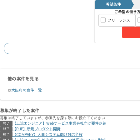
希望条件
ご希望の働き
フリーランス
他の案件を見る
大阪府の案件一覧
募集が終了した案件
募集は終了していますが、参画先を探す際にお役立てください
【上流エンジニア】Webサービス事業会社向け要件定義
終了
【PHP】新規プロダクト開発
終了
【COMPANY】人事システム向け対応全般
終了