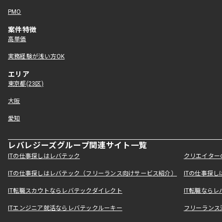
PMO
案件特徴
高単価
実務経験が浅い方OK
エリア
東京都(23区)
大阪
愛知
レバレジーズグループ関連サイト一覧
ITの仕事探しはレバテック
クリエイター
ITの仕事探しはレバテック（フリーランス向けサービス紹介）
ITの仕事探
IT転職スカウトならレバテックダイレクト
IT転職なら
ITエンジニア就活ならレバテックルーキー
フリーランス