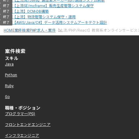
【上流SE/Java】製造業メーカー向け調達システム刷新
終了
【上流SE/mcframe】販売生産管理システム保守
終了
【上流】DCM-DB構築
終了
【上流】物流管理システム保守・運用
終了
【AWS/Java/C#】データ活用システムアーキテクト設計
終了
HOME
案件検索
PHP求人・案件
【上流/PHP/React】教育系オンラインサービ
案件検索
スキル
Java
Python
Ruby
Go
職種・ポジション
プログラマー(PG)
フロントエンドエンジニア
インフラエンジニア