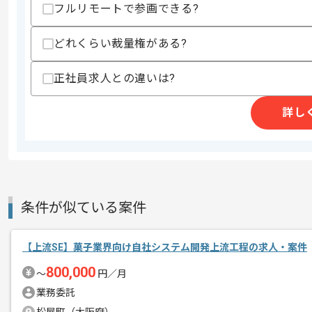
フルリモートで参画できる?
精算条件
有
どれくらい裁量権がある?
精算・お支払い
精算基準時間
140時間〜180時間
正社員求人との違いは?
支払いサイト
15日
詳し
商談回数
1回
その他募集要項
募集人数
1人
作業開始日
2025/09/01
条件が似ている案件
これまでのご経験を活かしたい方におす
エージェントからのコ
【上流SE】菓子業界向け自社システム開発上流工程の求人・案件
ぜひ一度、ご商談で雰囲気等掴んでいた
メント
800,000
〜
円／月
業務委託
初日はPC貸与や設定等で現地での作業