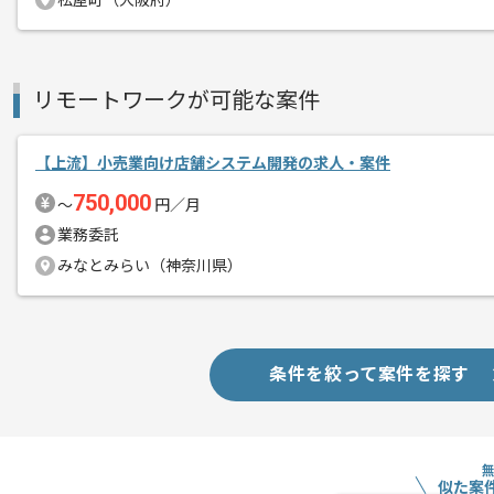
松屋町（大阪府）
リモートワークが可能な案件
【上流】小売業向け店舗システム開発の求人・案件
750,000
〜
円／月
業務委託
みなとみらい（神奈川県）
条件を絞って案件を探す
似た案