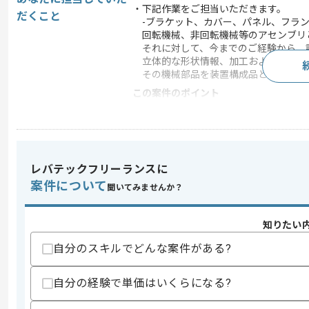
・下記作業をご担当いただきます。
だくこと
-ブラケット、カバー、パネル、フラン
回転機械、非回転機械等のアセンブリ
それに対して、今までのご経験から、
立体的な形状情報、加工および製造プ
その機械部品を装置構成品として使用
この案件のポイント
業務内容
自然言語処理
特徴
20代活躍中 , 30代活
レバテックフリーランスに
案件について
求めるスキル
聞いてみませんか？
スキル
・機械図面を用いた業務経験
知りたい
スキルに不安がある方へ
自分のスキルでどんな案件がある?
上記に似た経験やスキルをお持ちであれば申
自分の経験で単価はいくらになる?
商談回数
1回