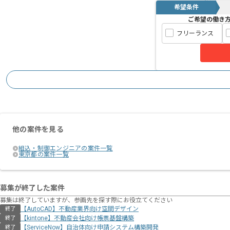
希望条件
ご希望の働き
フリーランス
他の案件を見る
組込・制御エンジニアの案件一覧
東京都の案件一覧
募集が終了した案件
募集は終了していますが、参画先を探す際にお役立てください
【AutoCAD】不動産業界向け空間デザイン
終了
【kintone】不動産会社向け帳票基盤構築
終了
【ServiceNow】自治体向け申請システム構築開発
終了