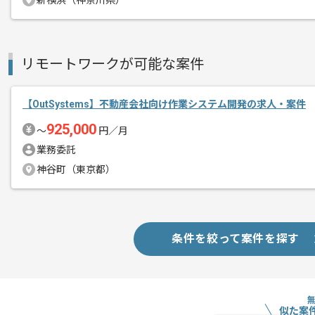
新横浜（神奈川県）
リモートワークが可能な案件
【OutSystems】不動産会社向け作業システム開発の求人・案件
925,000
〜
円／月
業務委託
神谷町（東京都）
条件を絞って案件を探す
似た案