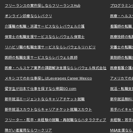
フリーランスの案件探しならフリーランスHub
プログラミン
オンライン診療ならレバクリ
医療・ヘルス
介護職の転職・派遣サービスならレバウェル介護
看護師の転職
保育士の転職支援サービスならレバウェル保育士
医療技師の転
リハビリ職の転職支援サービスならレバウェルリハビリ
栄養士の転職
医師の転職支援サービスならレバウェル医師
薬剤師の転職
医療・ヘルスケア業界の課題解決支援ならレバウェル株式会社
医療看護介護の
メキシコでのお仕事探しはLeverages Career Mexico
アメリカでのお仕事
留学生が日本で仕事を探すなら帰国GO.com
就活・転職支
新卒就活エージェントならキャリアチケット就職
新卒就活無料
新卒就活スカウトならキャリアチケット就職スカウト
若手ハイキャ
フリーター・既卒・未経験の就職・再就職ならハタラクティブ
未経験・若手
障がい者雇用ならワークリア
M&A支援な