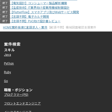
【電気設計】コンシューマー製品解析構築
終了
【生産技術】IT業界向け産業用機械制御設計
終了
【FlutterFlow】スマホアプリ及びWebサービス開発
終了
【言語不問】電子カルテ開発
終了
【言語不問】PoC向け設計書レビュー
終了
HOME
案件検索
C言語求人・案件
【言語不問】機械図面確認支援案件
案件検索
スキル
Java
Python
Ruby
Go
職種・ポジション
プログラマー(PG)
フロントエンドエンジニア