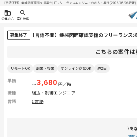
【言語不問】機械図面確認支援案件| ITフリーランスエンジニアの求人・案件(2026/08/06更新)
企業の方
案件検索
【言語不問】機械図面確認支援のフリーランス
募集終了
こちらの案件は
リモートOK
副業・複業
オンライン商談OK
週2日
単価
3,680
〜
円／時
職種
組込・制御エンジニア
言語
C言語
あ