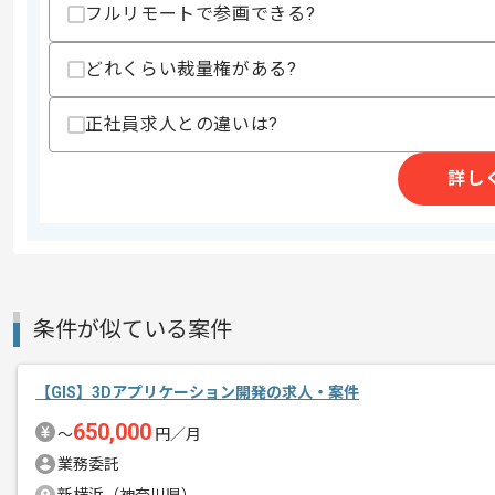
フルリモートで参画できる?
その他募集要項
募集人数
2人
作業開始日
2025/11/17
どれくらい裁量権がある?
正社員求人との違いは?
アノテーションサービス開発を行ってい
エージェントからのコ
詳し
メント
より満足度の高いサービスを提供するた
開発チーム内外のコミュニケーションを
風通しが良く、幅広い関係者に積極的に
プロジェクトにより深く関わる事が可能
条件が似ている案件
フルリモートでの作業を想定しておりま
【GIS】3Dアプリケーション開発の求人・案件
650,000
〜
円／月
業務委託