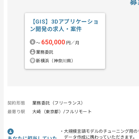
募
【GIS】3Dアプリケーショ
ン開発の求人・案件
650,000
〜
円／月
業務委託
新横浜（神奈川県）
契約形態
業務委託（フリーランス）
最寄り駅
大崎（東京都）/フルリモート
・大規模言語モデルのチューニング用の
データ作成に携わっていただきます。
あなたに担当していた