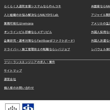
らくらく入退院支援システムならわんコネ
AI面接ならNAL
人と組織のお悩み解決ならNALYSYS Lab.
アジャイル開発なら
業務可視化はremopia
アメリカの生活
オンラインピル診療ならメデリピル
外国人採用ならLe
企業研究・選考対策ならFactBoard(ファクトボード)
外国人派遣なら
ドライバー・施工管理技士の転職ならレバジョブ
レバウェル保
フリーランスエンジニアの求人・案件
サイトマップ
運営会社
個人様のお問い合わせ