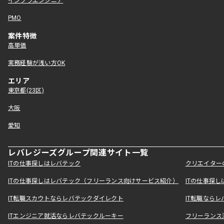
インフラエンジニア
PMO
案件特徴
高単価
実務経験が浅い方OK
エリア
東京都(23区)
大阪
愛知
レバレジーズグループ関連サイト一覧
ITの仕事探しはレバテック
クリエイター
ITの仕事探しはレバテック（フリーランス向けサービス紹介）
ITの仕事探
IT転職スカウトならレバテックダイレクト
IT転職なら
ITエンジニア就活ならレバテックルーキー
フリーランス