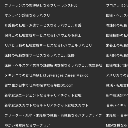
フリーランスの案件探しならフリーランスHub
プログラミン
オンライン診療ならレバクリ
医療・ヘルス
介護職の転職・派遣サービスならレバウェル介護
看護師の転職
保育士の転職支援サービスならレバウェル保育士
医療技師の転
リハビリ職の転職支援サービスならレバウェルリハビリ
栄養士の転職
医師の転職支援サービスならレバウェル医師
薬剤師の転職
医療・ヘルスケア業界の課題解決支援ならレバウェル株式会社
医療看護介護の
メキシコでのお仕事探しはLeverages Career Mexico
アメリカでのお仕事
留学生が日本で仕事を探すなら帰国GO.com
就活・転職支
新卒就活エージェントならキャリアチケット就職
新卒就活無料
新卒就活スカウトならキャリアチケット就職スカウト
若手ハイキャ
フリーター・既卒・未経験の就職・再就職ならハタラクティブ
未経験・若手
障がい者雇用ならワークリア
M&A支援な