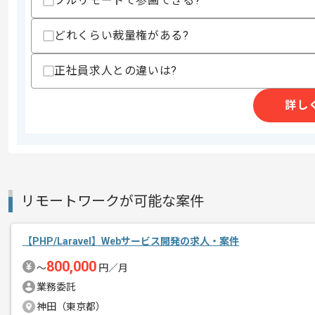
フルリモートで参画できる?
スキルに不安がある方へ
上記に似た経験やスキルをお持ちであれば申
どれくらい裁量権がある?
正社員求人との違いは?
精算条件
詳し
精算・お支払い
精算基準時間
140時間〜200時間
支払いサイト
15日
商談回数
1回
リモートワークが可能な案件
その他募集要項
募集人数
2人
作業開始日
2025/09/01
【PHP/Laravel】Webサービス開発の求人・案件
800,000
〜
円／月
業務委託
レバテックでの実績がある企業の案件で
神田（東京都）
エージェントからのコ