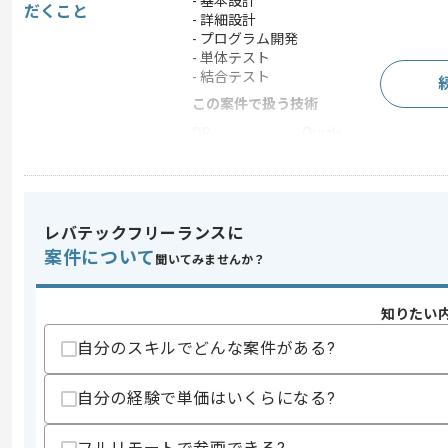
- 基本設計
だくこと
- 詳細設計
- プログラム開発
- 単体テスト
- 結合テスト
この案件で扱う技術
DB
Oracle
OS
Android
フレームワーク
Vue.js
レバテックフリーランスに
案件について
聞いてみませんか？
求めるスキル
スキル
・PHPもしくはC#.NETを用いた経験
知りたい
・Oracleを用いた経験
自分のスキルでどんな案件がある?
歓迎スキル
・下記を用いたAndroid開発経験
-JavaScript
自分の経験で単価はいくらになる?
-Java
-Vue.js