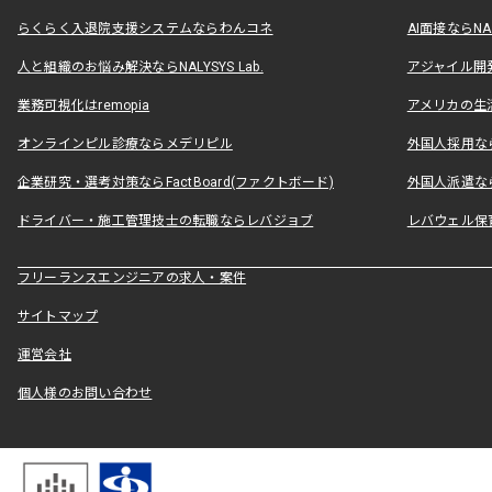
らくらく入退院支援システムならわんコネ
AI面接ならNAL
人と組織のお悩み解決ならNALYSYS Lab.
アジャイル開発なら
業務可視化はremopia
アメリカの生活
オンラインピル診療ならメデリピル
外国人採用ならLe
企業研究・選考対策ならFactBoard(ファクトボード)
外国人派遣なら
ドライバー・施工管理技士の転職ならレバジョブ
レバウェル保
フリーランスエンジニアの求人・案件
サイトマップ
運営会社
個人様のお問い合わせ