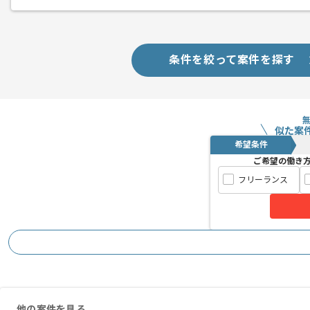
PHPもしくはC#.NETを用いた開発経
メント
複数案件を保有している企業ですので、
ご経験と実績に応じてスライド案件のご
条件を絞って案件を探す
新しいアイディアや技術を積極的に導入
経験豊富なエンジニアと成長が出来る環
似た案
希望条件
スキルアップされたい方、長期的に参画
ご希望の働き
フリーランス
常駐での作業を想定しております。
他の案件を見る