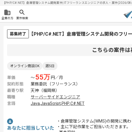
【PHP/C#.NET】倉庫管理システム開発案件| ITフリーランスエンジニアの求人・案件(2026/08/
企業の方
案件検索
【PHP/C#.NET】倉庫管理システム開発のフ
募集終了
こちらの案件は
オンライン商談OK
週5日
55
万
単価
〜
円／月
契約形態
業務委託（フリーランス）
最寄り駅
天神（福岡県）
職種
サーバーサイドエンジニア
言語
Java
,
JavaScript
,
PHP
,
C#.NET
・倉庫管理システム(WMS)の開発に携
・主に下記作業をご担当いただきます。
あなたに担当していた