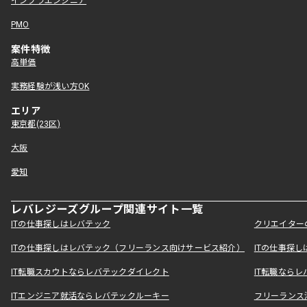
インフラエンジニア
PMO
案件特徴
高単価
実務経験が浅い方OK
エリア
東京都(23区)
大阪
愛知
レバレジーズグループ関連サイト一覧
ITの仕事探しはレバテック
クリエイター
ITの仕事探しはレバテック（フリーランス向けサービス紹介）
ITの仕事探
IT転職スカウトならレバテックダイレクト
IT転職なら
ITエンジニア就活ならレバテックルーキー
フリーランス