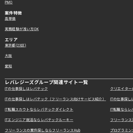
PMO
案件特徴
高単価
実務経験が浅い方OK
エリア
東京都(23区)
大阪
愛知
レバレジーズグループ関連サイト一覧
ITの仕事探しはレバテック
クリエイター
ITの仕事探しはレバテック（フリーランス向けサービス紹介）
ITの仕事探
IT転職スカウトならレバテックダイレクト
IT転職なら
ITエンジニア就活ならレバテックルーキー
フリーランス
フリーランスの案件探しならフリーランスHub
プログラミン