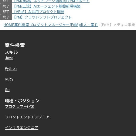
【PM/英語】ネットワーク領域向けPMサポート
終了
【PM/上流】AIエージェント基盤新規構築
終了
【VPoE】AI活用プロダクト開発
終了
【PM】クラウドシフトプロジェクト
終了
HOME
案件検索
プロダクトマネージャー(PdM)求人・案件
【PdM】メディコ事
案件検索
スキル
Java
Python
Ruby
Go
職種・ポジション
プログラマー(PG)
フロントエンドエンジニア
インフラエンジニア