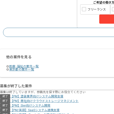
ご希望の働き
フリーランス
他の案件を見る
医療･福祉の案件一覧
東京都の案件一覧
募集が終了した案件
募集は終了していますが、参画先を探す際にお役立てください
【PM】塗装業界向けシステム開発支援
終了
【PM】商社向けクラウドストレージマネジメント
終了
【PM】SIer向けシステム開発
終了
【PM/英語】SaaSシステム連携支援
終了