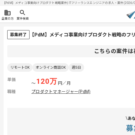
【PdM】メディコ事業向けプロダクト戦略案件| ITフリーランスエンジニアの求人・案件(2026/08
企業の方
案件検索
【PdM】メディコ事業向けプロダクト戦略のフ
募集終了
こちらの案件は
リモートOK
オンライン商談OK
週5日
単価
120
万
〜
円／月
職種
プロダクトマネージャー(PdM)
あ
募