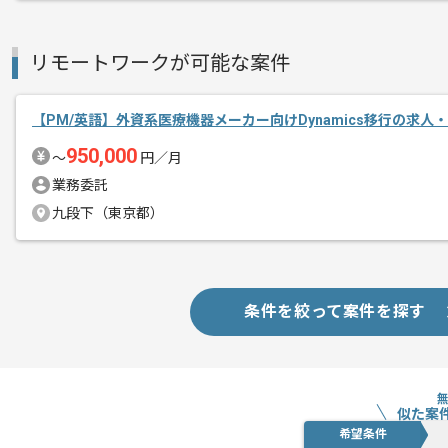
メント
PdMの経験を活かすことができます。
複数案件を保有している企業ですので、
リモートワークが可能な案件
ご経験と実績に応じて別案件のご提案も
新しいアイディアや技術を積極的に導入
【PM/英語】外資系医療機器メーカー向けDynamics移行の求人
経験豊富なメンバーと成長が出来る環境
950,000
〜
円／月
スキルアップされたい方、長期的に参画
業務委託
九段下（東京都）
基本的には一部リモート作業を見込んで
条件を絞って案件を探す
似た案
希望条件