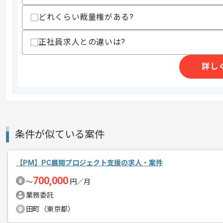
・ディスカバリーからデリバリーまで一貫
どれくらい裁量権がある?
歓迎スキル
・医療業界の知見
・マーケット調査分析やユーザーインタ
正社員求人との違いは?
・エンジニアやデザイナーと連携しなが
・スクラムやアジャイル開発の実務経験
詳し
スキルに不安がある方へ
上記に似た経験やスキルをお持ちであれば申
条件が似ている案件
商談回数
1回
その他募集要項
募集人数
1人
【PM】PC展開プロジェクト支援の求人・案件
作業開始日
2025/08/28
700,000
〜
円／月
業務委託
レバテックでの実績がある企業の案件で
田町（東京都）
エージェントからのコ