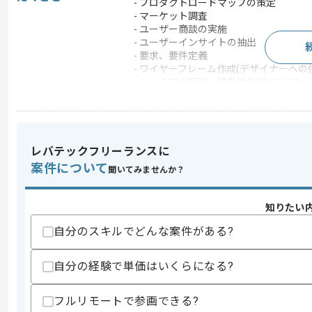
- プロダクトロードマップの策定
- マーケット調査
- ユーザー商談の実施
- ユーザーインサイトの抽出
- 要求、要件定義
- ワイヤーフレーム作成(デザイナーへの
- バックログ管理、優先順位付け(リファ
- 開発進捗管理(スプリント計画、進捗確
- リリース判定(受け入れ確認)
- 全体定例MTGのファシリテーション
- 仕様確定、バックログリファイメント
レバテックフリーランスに
この案件のポイント
案件について
聞いてみませんか？
業界
医療･福祉
業務内容
システム開発
知りたい
特徴
20代活躍中 , 30代活躍
自分のスキルでどんな案件がある?
自分の経験で単価はいくらになる?
求めるスキル
スキル
・ダイレクトリクルーティングサービス
フルリモートで参画できる?
・LLMやAIエージェントなどAIを活用