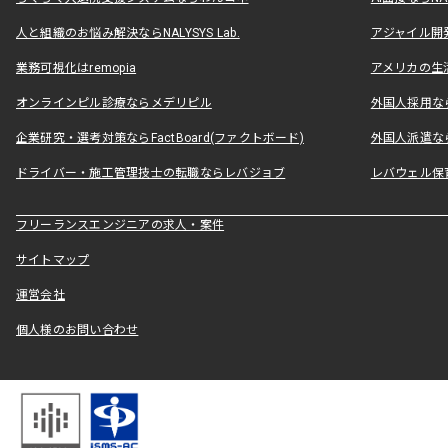
人と組織のお悩み解決ならNALYSYS Lab.
アジャイル開発なら
業務可視化はremopia
アメリカの生活
オンラインピル診療ならメデリピル
外国人採用ならLe
企業研究・選考対策ならFactBoard(ファクトボード)
外国人派遣なら
ドライバー・施工管理技士の転職ならレバジョブ
レバウェル保
フリーランスエンジニアの求人・案件
サイトマップ
運営会社
個人様のお問い合わせ