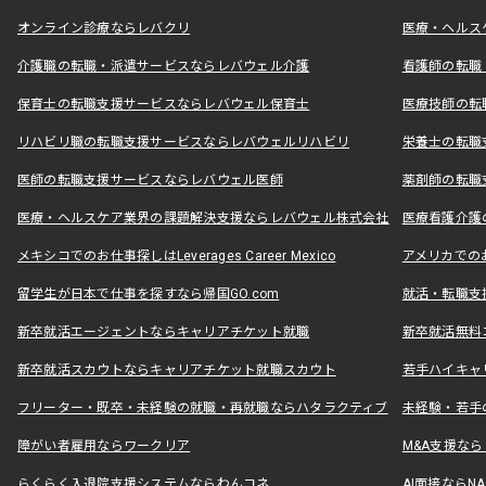
オンライン診療ならレバクリ
医療・ヘルス
介護職の転職・派遣サービスならレバウェル介護
看護師の転職
保育士の転職支援サービスならレバウェル保育士
医療技師の転
リハビリ職の転職支援サービスならレバウェルリハビリ
栄養士の転職
医師の転職支援サービスならレバウェル医師
薬剤師の転職
医療・ヘルスケア業界の課題解決支援ならレバウェル株式会社
医療看護介護の
メキシコでのお仕事探しはLeverages Career Mexico
アメリカでのお仕事
留学生が日本で仕事を探すなら帰国GO.com
就活・転職支
新卒就活エージェントならキャリアチケット就職
新卒就活無料
新卒就活スカウトならキャリアチケット就職スカウト
若手ハイキャ
フリーター・既卒・未経験の就職・再就職ならハタラクティブ
未経験・若手
障がい者雇用ならワークリア
M&A支援な
らくらく入退院支援システムならわんコネ
AI面接ならNAL