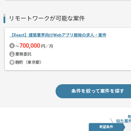
リモートワークが可能な案件
【React】建築業界向けWebアプリ開発の求人・案件
700,000
〜
円／月
業務委託
麹町（東京都）
条件を絞って案件を探す
似た案
希望条件