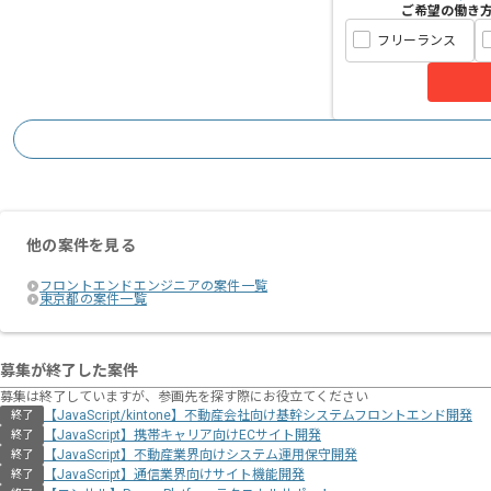
ご希望の働き
フリーランス
他の案件を見る
フロントエンドエンジニアの案件一覧
東京都の案件一覧
募集が終了した案件
募集は終了していますが、参画先を探す際にお役立てください
【JavaScript/kintone】不動産会社向け基幹システムフロントエンド開発
終了
【JavaScript】携帯キャリア向けECサイト開発
終了
【JavaScript】不動産業界向けシステム運用保守開発
終了
【JavaScript】通信業界向けサイト機能開発
終了