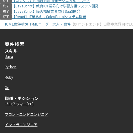
【コンサル】Power Platformテクニカルサポート
終了
【JavaScript】教育ICT業界向け学習支援システム開発
終了
【JavaScript】障害福祉業界向けSaaS開発
終了
【React】IT業界向けSalesPortalシステム開発
終了
HOME
案件検索
HTMLコーダー求人・案件
【フロントエンド】自動車業界向けE
案件検索
スキル
Java
Python
Ruby
Go
職種・ポジション
プログラマー(PG)
フロントエンドエンジニア
インフラエンジニア