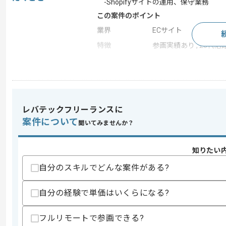
-Shopifyサイトの運用、保守業務
この案件のポイント
業界
ECサイト
特徴
参画実績あり , 20代活躍
求めるスキル
スキル
・Shopifyを用いたECサイトの運用経験
・HTML、CSSの知見
レバテックフリーランスに
案件について
歓迎スキル
聞いてみませんか？
・Liquidを用いた開発経験
・JavaScriptの実務経験
知りたい
自分のスキルでどんな案件がある?
スキルに不安がある方へ
上記に似た経験やスキルをお持ちであれば申
自分の経験で単価はいくらになる?
フルリモートで参画できる?
精算条件
有