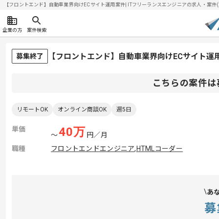
【フロントエンド】自動車業界向けECサイト運用案件| ITフリーランスエンジニアの求人・案件(202
企業の方
案件検索
【フロントエンド】自動車業界向けECサイト運
募集終了
こちらの案件は
リモートOK
オンライン商談OK
週5日
単価
40
万
〜
円／月
職種
フロントエンドエンジニア
,
HTMLコーダー
あ
募