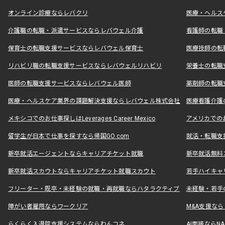
オンライン診療ならレバクリ
医療・ヘルス
介護職の転職・派遣サービスならレバウェル介護
看護師の転職
保育士の転職支援サービスならレバウェル保育士
医療技師の転
リハビリ職の転職支援サービスならレバウェルリハビリ
栄養士の転職
医師の転職支援サービスならレバウェル医師
薬剤師の転職
医療・ヘルスケア業界の課題解決支援ならレバウェル株式会社
医療看護介護の
メキシコでのお仕事探しはLeverages Career Mexico
アメリカでのお仕事
留学生が日本で仕事を探すなら帰国GO.com
就活・転職支
新卒就活エージェントならキャリアチケット就職
新卒就活無料
新卒就活スカウトならキャリアチケット就職スカウト
若手ハイキャ
フリーター・既卒・未経験の就職・再就職ならハタラクティブ
未経験・若手
障がい者雇用ならワークリア
M&A支援な
らくらく入退院支援システムならわんコネ
AI面接ならNAL