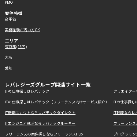
PMO
案件特徴
高単価
実務経験が浅い方OK
エリア
東京都(23区)
大阪
愛知
レバレジーズグループ関連サイト一覧
ITの仕事探しはレバテック
クリエイター
ITの仕事探しはレバテック（フリーランス向けサービス紹介）
ITの仕事探
IT転職スカウトならレバテックダイレクト
IT転職なら
ITエンジニア就活ならレバテックルーキー
フリーランス
フリーランスの案件探しならフリーランスHub
プログラミン