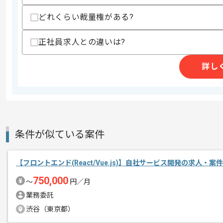
精算・お支払い
精算基準時間
140時間〜180時間
どれくらい裁量権がある?
支払いサイト
15日
正社員求人との違いは?
詳し
商談回数
1回
その他募集要項
募集人数
2人
作業開始日
2025/10/01
条件が似ている案件
PV数5,000万を誇るポータルサイトを筆
エージェントからのコ
自動車業界に関わるあらゆるサービスを
メント
【フロントエンド(React/Vue.js)】自社サービス開発の求人・案件
750,000
長期での参画を希望している企業になり
〜
円／月
またチーム開発がメインで、意見提案が
業務委託
リモート作業を導入しております。
渋谷（東京都）
ShopifyでのECサイトの運用経験を活