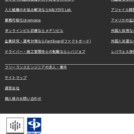
人と組織のお悩み解決ならNALYSYS Lab.
アジャイル開発なら
業務可視化はremopia
アメリカの生活
オンラインピル診療ならメデリピル
外国人採用ならLe
企業研究・選考対策ならFactBoard(ファクトボード)
外国人派遣なら
ドライバー・施工管理技士の転職ならレバジョブ
レバウェル保
フリーランスエンジニアの求人・案件
サイトマップ
運営会社
個人様のお問い合わせ