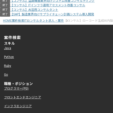
【コンサル】空調機器業界向けシステム改善コンサルティング
終了
【コンサル】ITインフラ運用アセスメント改善コンサル
終了
【コンサル】AI活用コンサルタント
終了
【SAP】製造業界向けサプライチェーン計画システム導入開発
終了
HOME
案件検索
ITコンサルタント求人・案件
【コンサル】ローコード生成AI内
案件検索
スキル
Java
Python
Ruby
Go
職種・ポジション
プログラマー(PG)
フロントエンドエンジニア
インフラエンジニア