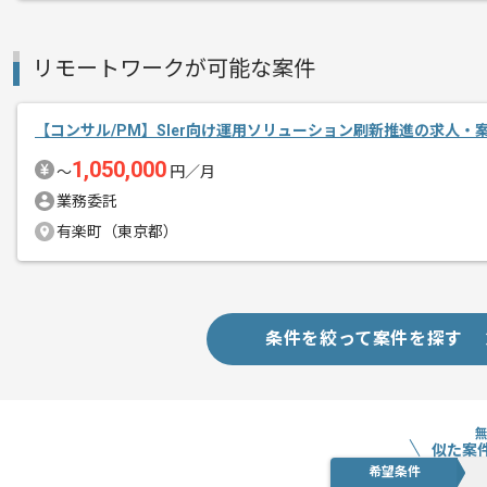
リモートワークが可能な案件
【コンサル/PM】SIer向け運用ソリューション刷新推進の求人・
1,050,000
〜
円／月
業務委託
有楽町（東京都）
条件を絞って案件を探す
似た案
希望条件