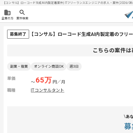
【コンサル】ローコード生成AI内製定着案件| ITフリーランスエンジニアの求人・案件(2026/08/
企業の方
案件検索
【コンサル】ローコード生成AI内製定着のフリ
募集終了
こちらの案件は
副業・複業
オンライン商談OK
週3日
単価
65
万
〜
円／月
職種
ITコンサルタント
あ
募