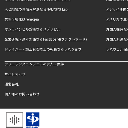
人と組織のお悩み解決ならNALYSYS Lab.
アジャイル開発なら
業務可視化はremopia
アメリカの生活
オンラインピル診療ならメデリピル
外国人採用ならLe
企業研究・選考対策ならFactBoard(ファクトボード)
外国人派遣なら
ドライバー・施工管理技士の転職ならレバジョブ
レバウェル保
フリーランスエンジニアの求人・案件
サイトマップ
運営会社
個人様のお問い合わせ