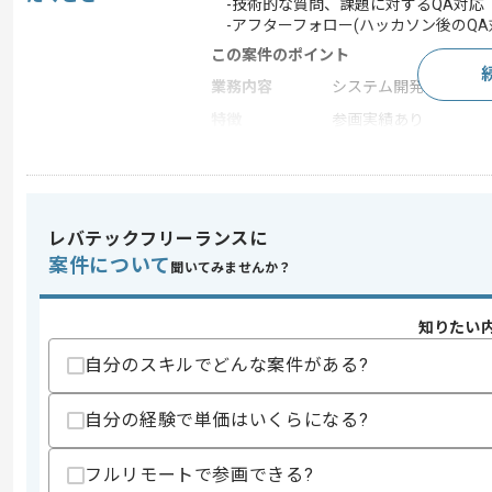
-技術的な質問、課題に対するQA対応
-アフターフォロー(ハッカソン後のQA
この案件のポイント
業務内容
システム開発
特徴
参画実績あり
求めるスキル
スキル
・PowerAppsとPowerAutomate経験(
レバテックフリーランスに
・Microsoft Copilotを活用した作業効
案件について
聞いてみませんか？
・進捗や課題の報告やQAにおいて要点
歓迎スキル
知りたい
・Copilot Studioを活用したAIエージェント
・Power BI経験(1件以上)
自分のスキルでどんな案件がある?
・漠然とした要求を明確にして解決方法
自分の経験で単価はいくらになる?
スキルに不安がある方へ
上記に似た経験やスキルをお持ちであれば申
フルリモートで参画できる?