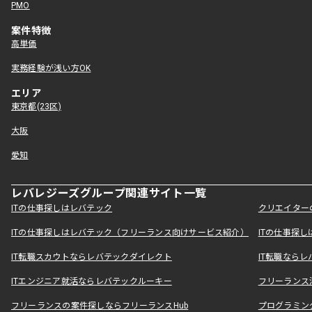
PMO
案件特徴
高単価
実務経験が浅い方OK
エリア
東京都(23区)
大阪
愛知
レバレジーズグループ関連サイト一覧
ITの仕事探しはレバテック
クリエイター
ITの仕事探しはレバテック（フリーランス向けサービス紹介）
ITの仕事探
IT転職スカウトならレバテックダイレクト
IT転職なら
ITエンジニア就活ならレバテックルーキー
フリーランス
フリーランスの案件探しならフリーランスHub
プログラミン