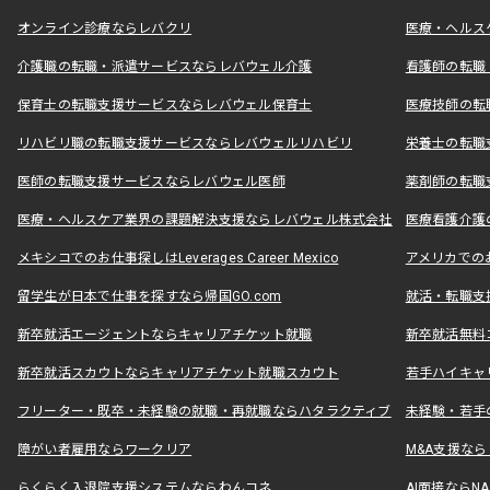
オンライン診療ならレバクリ
医療・ヘルス
介護職の転職・派遣サービスならレバウェル介護
看護師の転職
保育士の転職支援サービスならレバウェル保育士
医療技師の転
リハビリ職の転職支援サービスならレバウェルリハビリ
栄養士の転職
医師の転職支援サービスならレバウェル医師
薬剤師の転職
医療・ヘルスケア業界の課題解決支援ならレバウェル株式会社
医療看護介護の
メキシコでのお仕事探しはLeverages Career Mexico
アメリカでのお仕事
留学生が日本で仕事を探すなら帰国GO.com
就活・転職支
新卒就活エージェントならキャリアチケット就職
新卒就活無料
新卒就活スカウトならキャリアチケット就職スカウト
若手ハイキャ
フリーター・既卒・未経験の就職・再就職ならハタラクティブ
未経験・若手
障がい者雇用ならワークリア
M&A支援な
らくらく入退院支援システムならわんコネ
AI面接ならNAL