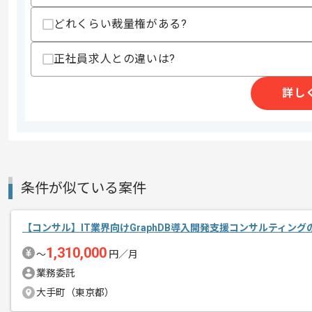
どれくらい裁量権がある?
商談回数
2回
その他募集要項
募集人数
5人
正社員求人との違いは?
作業開始日
2025/10/01
詳し
レバテックでの実績がある企業の案件で
エージェントからのコ
メント
コンサルの経験を活かすことができます
条件が似ている案件
複数案件を保有している企業ですので、
ご経験と実績に応じて別案件のご提案も
【コンサル】IT業界向けGraphDB導入開発支援コンサルティン
新しいアイディアや技術を積極的に導入
経験豊富なメンバーと成長が出来る環境
1,310,000
〜
円／月
スキルアップされたい方、長期的に参画
業務委託
大手町（東京都）