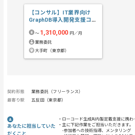
【コンサル】IT業界向け
GraphDB導入開発支援コン
サルテ...の求人・案件
1,310,000
〜
円／月
業務委託
大手町（東京都）
契約形態
業務委託（フリーランス）
最寄り駅
五反田（東京都）
・ローコード生成AI内製定着支援に携わ
・主に下記作業をご担当いただきます。
あなたに担当していた
-参加者への技術指導、メンタリング
だくこと