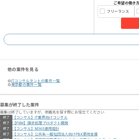
ご希望の働き
フリーランス
他の案件を見る
ITコンサルタントの案件一覧
東京都の案件一覧
募集が終了した案件
募集は終了していますが、参画先を探す際にお役立てください
【コンサル】IT業界向けコンサル
終了
【PdM】請求処理プロダクト開発
終了
【コンサル】M365運用設計
終了
【コンサル】公共系一般社団法人向けPBX更改支援
終了