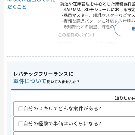
- 調達や在庫管理を中心とした業務要件整理と
だくこと
-SAP MM、SDモジュールにおける設
-品目マスター、組織マスターなどマス
-複雑な調達パターンに対応する仕組み
-現場部門との調整、課題の整理および
この案件のポイント
業務内容
システム開発
特徴
20代活躍中 , 30代活躍
レバテックフリーランスに
求めるスキル
案件について
聞いてみませんか？
スキル
・SAP MMモジュールの設定運用や要件
・SAP SDモジュールの知見
・SAPの標準機能(SD/MMもしくはFI
知りたい
・SAPでのソリューション提案やワー
・製造業における物流や調達作業の知見
自分のスキルでどんな案件がある?
歓迎スキル
自分の経験で単価はいくらになる?
・SAP導入プロジェクト経験特に要件
・複数モジュール(FI/CO/MM/SD)の横