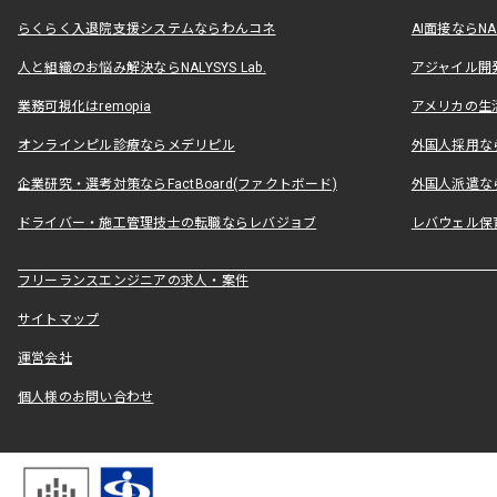
らくらく入退院支援システムならわんコネ
AI面接ならNAL
人と組織のお悩み解決ならNALYSYS Lab.
アジャイル開発なら
業務可視化はremopia
アメリカの生活
オンラインピル診療ならメデリピル
外国人採用ならLe
企業研究・選考対策ならFactBoard(ファクトボード)
外国人派遣なら
ドライバー・施工管理技士の転職ならレバジョブ
レバウェル保
フリーランスエンジニアの求人・案件
サイトマップ
運営会社
個人様のお問い合わせ