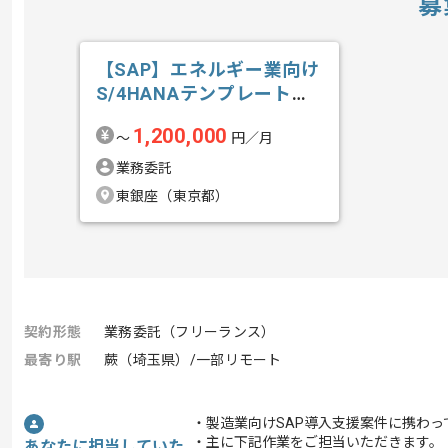
募
【SAP】エネルギー業向け
S/4HANAテンプレート導
入の求人・案件
1,200,000
〜
円／月
業務委託
東銀座（東京都）
契約形態
業務委託（フリーランス）
最寄り駅
蕨（埼玉県）/一部リモート
・製造業向けSAP導入支援案件に携わっ
・主に下記作業をご担当いただきます。
あなたに担当していた