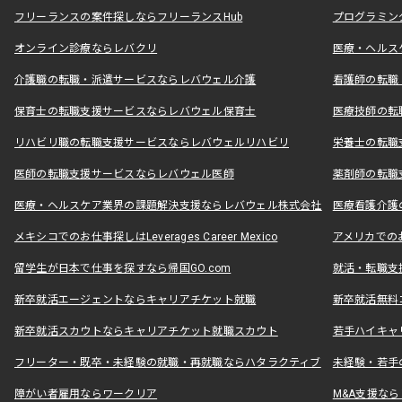
フリーランスの案件探しならフリーランスHub
プログラミン
オンライン診療ならレバクリ
医療・ヘルス
介護職の転職・派遣サービスならレバウェル介護
看護師の転職
保育士の転職支援サービスならレバウェル保育士
医療技師の転
リハビリ職の転職支援サービスならレバウェルリハビリ
栄養士の転職
医師の転職支援サービスならレバウェル医師
薬剤師の転職
医療・ヘルスケア業界の課題解決支援ならレバウェル株式会社
医療看護介護の
メキシコでのお仕事探しはLeverages Career Mexico
アメリカでのお仕事
留学生が日本で仕事を探すなら帰国GO.com
就活・転職支
新卒就活エージェントならキャリアチケット就職
新卒就活無料
新卒就活スカウトならキャリアチケット就職スカウト
若手ハイキャ
フリーター・既卒・未経験の就職・再就職ならハタラクティブ
未経験・若手
障がい者雇用ならワークリア
M&A支援な