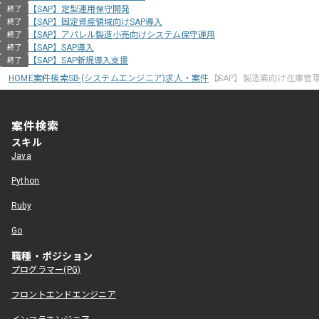
【SAP】定型運用保守開発
終了
【SAP】固定資産領域向けSAP導入
終了
【SAP】アパレル製造小売向けシステム保守運用
終了
【SAP】SAP導入
終了
【SAP】SAP新規導入支援
終了
HOME
案件検索
SE (システムエンジニア)求人・案件
【SAP】製造業向け在庫管理
案件検索
スキル
Java
Python
Ruby
Go
職種・ポジション
プログラマー(PG)
フロントエンドエンジニア