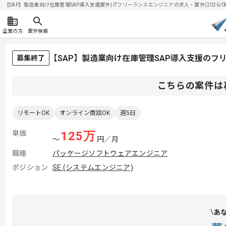
【SAP】製造業向け在庫管理SAP導入支援案件| ITフリーランスエンジニアの求人・案件(2026/08
企業の方
案件検索
【SAP】製造業向け在庫管理SAP導入支援のフ
募集終了
こちらの案件は
リモートOK
オンライン商談OK
週5日
単価
125
万
〜
円／月
職種
パッケージソフトウェアエンジニア
ポジション
SE (システムエンジニア)
あ