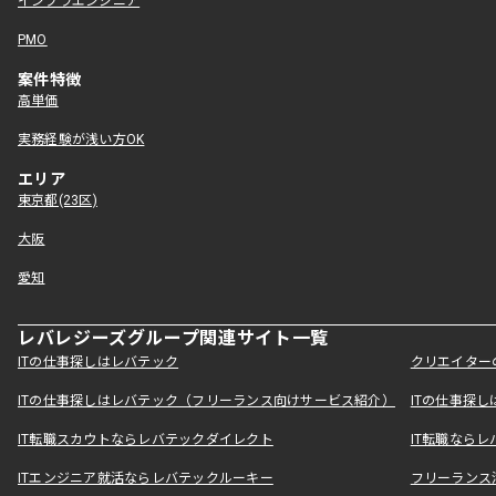
インフラエンジニア
PMO
案件特徴
高単価
実務経験が浅い方OK
エリア
東京都(23区)
大阪
愛知
レバレジーズグループ関連サイト一覧
ITの仕事探しはレバテック
クリエイター
ITの仕事探しはレバテック（フリーランス向けサービス紹介）
ITの仕事探
IT転職スカウトならレバテックダイレクト
IT転職なら
ITエンジニア就活ならレバテックルーキー
フリーランス