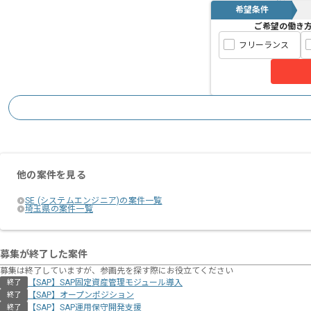
希望条件
ご希望の働き
フリーランス
他の案件を見る
SE (システムエンジニア)の案件一覧
埼玉県の案件一覧
募集が終了した案件
募集は終了していますが、参画先を探す際にお役立てください
【SAP】SAP固定資産管理モジュール導入
終了
【SAP】オープンポジション
終了
【SAP】SAP運用保守開発支援
終了