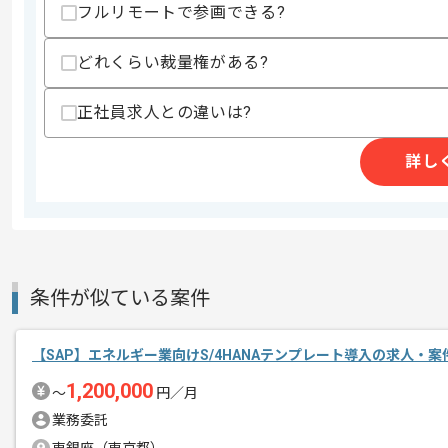
・コンサルティングファーム出身者
フルリモートで参画できる?
・作業改善やプロセス設計経験
どれくらい裁量権がある?
スキルに不安がある方へ
上記に似た経験やスキルをお持ちであれば申
正社員求人との違いは?
詳し
商談回数
2回
その他募集要項
募集人数
1人
作業開始日
2025/10/01
条件が似ている案件
レバテックでの実績がある企業の案件で
エージェントからのコ
メント
【SAP】エネルギー業向けS/4HANAテンプレート導入の求人・案
SAPの経験を活かすことができます。
1,200,000
〜
円／月
複数案件を保有している企業ですので、
業務委託
ご経験と実績に応じて別案件のご提案も