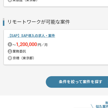
東銀座（東京都）
新しいアイディアや技術を積極的に導入
経験豊富なメンバーと成長が出来る環境
スキルアップされたい方、長期的に参画
リモートワークが可能な案件
基本的には一部リモート作業を見込んで
【SAP】SAP導入の求人・案件
1,200,000
〜
円／月
業務委託
京橋（東京都）
条件を絞って案件を探す
似た案