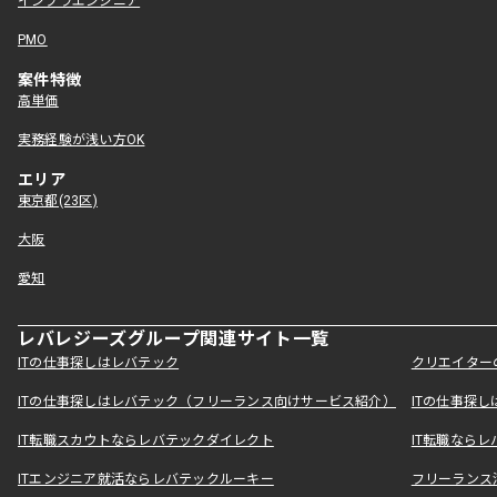
インフラエンジニア
PMO
案件特徴
高単価
実務経験が浅い方OK
エリア
東京都(23区)
大阪
愛知
レバレジーズグループ関連サイト一覧
ITの仕事探しはレバテック
クリエイター
ITの仕事探しはレバテック（フリーランス向けサービス紹介）
ITの仕事探
IT転職スカウトならレバテックダイレクト
IT転職なら
ITエンジニア就活ならレバテックルーキー
フリーランス