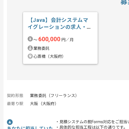
募
【Java】会計システムマ
イグレーションの求人・案
件
600,000
〜
円／月
業務委託
心斎橋（大阪府）
契約形態
業務委託（フリーランス）
最寄り駅
大阪（大阪府）
・見積システムの脱Forms対応をご担
・具体的な担当工程は以下の通りです。
あなたに担当していた