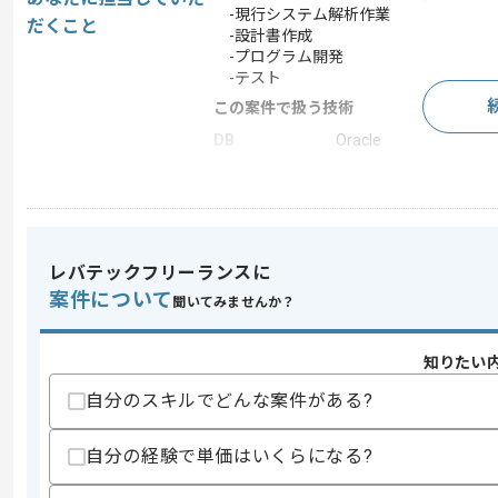
-現行システム解析作業
だくこと
-設計書作成
-プログラム開発
-テスト
この案件で扱う技術
DB
Oracle
フレームワーク
React
この案件のポイント
業務内容
新規開発
レバテックフリーランスに
担当領域/システ
基幹業務システム
ム
案件について
聞いてみませんか？
特徴
20代活躍中 , 30代活躍
知りたい
自分のスキルでどんな案件がある?
求めるスキル
スキル
・Java Spring Bootを用いた開発経験4
自分の経験で単価はいくらになる?
・TypeScript Reactを用いた開発経験
・Oracleを用いた開発経験