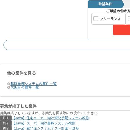
希望条件
ご希望の働き
フリーランス
他の案件を見る
基幹業務システムの案件一覧
大阪府の案件一覧
募集が終了した案件
募集は終了していますが、参画先を探す際にお役立てください
【Java】住宅メーカー向け資材⼿配システム改修
終了
【Java】スーパー向け基幹システム改修
終了
【Java】受発注システムテスト計画・改修
終了