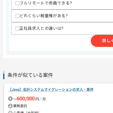
フルリモートで参画できる?
スキルに不安がある方へ
上記に似た経験やスキルをお持ちであれば申
どれくらい裁量権がある?
正社員求人との違いは?
精算条件
有
精算・お支払い
詳し
精算基準時間
140時間〜180時間
支払いサイト
15日
商談回数
1回
条件が似ている案件
その他募集要項
募集人数
1人
作業開始日
2025/09/15
【Java】会計システムマイグレーションの求人・案件
600,000
〜
円／月
業務委託
週5日常駐での作業を想定しております
エージェントからのコ