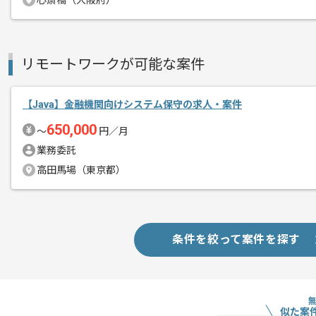
心斎橋（大阪府）
メント
取引実績のある企業の案件です。
これまでの経験を活かしてご活躍いただ
長期案件ですので腰を据えて作業された
リモートワークが可能な案件
ぜひ一度、ご商談で雰囲気を掴んでいた
【Java】金融機関向けシステム保守の求人・案件
650,000
〜
円／月
業務委託
高田馬場（東京都）
条件を絞って案件を探す
似た案