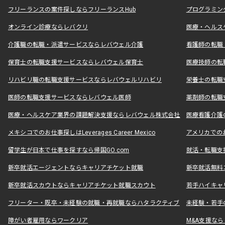
フリーランスの案件探しならフリーランスHub
プログラミン
オンライン診療ならレバクリ
医療・ヘルス
介護職の転職・派遣サービスならレバウェル介護
看護師の転職
保育士の転職支援サービスならレバウェル保育士
医療技師の転
リハビリ職の転職支援サービスならレバウェルリハビリ
栄養士の転職
医師の転職支援サービスならレバウェル医師
薬剤師の転職
医療・ヘルスケア業界の課題解決支援ならレバウェル株式会社
医療看護介護の
メキシコでのお仕事探しはLeverages Career Mexico
アメリカでのお仕事
留学生が日本で仕事を探すなら帰国GO.com
就活・転職支
新卒就活エージェントならキャリアチケット就職
新卒就活無料
新卒就活スカウトならキャリアチケット就職スカウト
若手ハイキャ
フリーター・既卒・未経験の就職・再就職ならハタラクティブ
未経験・若手
障がい者雇用ならワークリア
M&A支援な