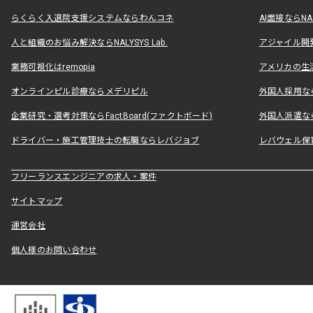
らくらく入退院支援システムならわんコネ
AI面接ならNAL
人と組織のお悩み解決ならNALYSYS Lab.
アジャイル開発なら
業務可視化はremopia
アメリカの生活
オンラインピル診療ならメデリピル
外国人採用ならLe
企業研究・選考対策ならFactBoard(ファクトボード)
外国人派遣なら
ドライバー・施工管理技士の転職ならレバジョブ
レバウェル保
フリーランスエンジニアの求人・案件
サイトマップ
運営会社
個人様のお問い合わせ