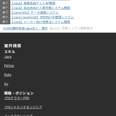
【Java】某販売店サイトAP開発
終了
【Java】自治体向け人事労務システム開発
終了
【Java/SQL】データ連携システム
終了
【Java/JavaScript】学校向けID管理システム
終了
【Java】メーカー向け受発注システム開発
終了
HOME
案件検索
Java求人・案件
【Java】見積システム開発案件
案件検索
スキル
Java
Python
Ruby
Go
職種・ポジション
プログラマー(PG)
フロントエンドエンジニア