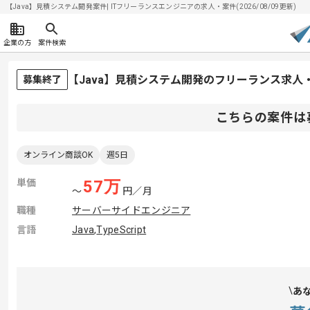
【Java】見積システム開発案件| ITフリーランスエンジニアの求人・案件(2026/08/09更新)
企業の方
案件検索
【Java】見積システム開発のフリーランス求人
募集終了
こちらの案件は
オンライン商談OK
週5日
単価
57
万
〜
円／月
職種
サーバーサイドエンジニア
言語
Java
,
TypeScript
あ