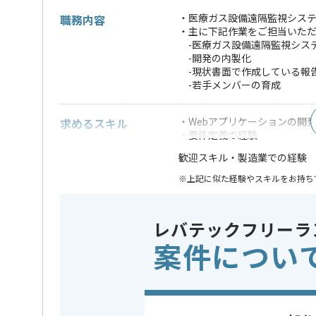
・医療ガス設備遠隔監視シス
職務内容
・主に下記作業をご担当いた
-医療ガス設備遠隔監視シス
-開発の内製化
-現状書面で作成している報
-若手メンバーの育成
・Webアプリケーションの開
求めるスキル
・要件定義の経験
・製造業での経験
歓迎スキル
※上記に似た経験やスキルをお持ち
業界
医療･福祉
この案件のポイント
レバテックフリーラ
業務内容
自社製品開
案件につい
特徴
20代活躍中
仕事