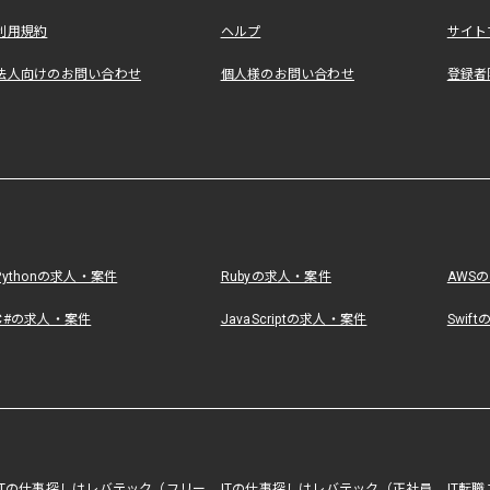
利用規約
ヘルプ
サイト
法人向けのお問い合わせ
個人様のお問い合わせ
登録者
Pythonの求人・案件
Rubyの求人・案件
AWS
C#の求人・案件
JavaScriptの求人・案件
Swif
ITの仕事探しはレバテック（フリー
ITの仕事探しはレバテック（正社員
IT転