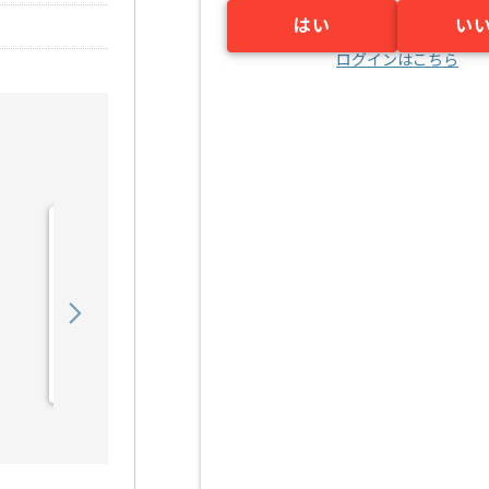
はい
い
ログインはこちら
【社内SE】防災業界向け
セキュリティ強化ネットワ
ーク構築の求人・案件
700,000
〜
円／月
業務委託
深井（大阪府）