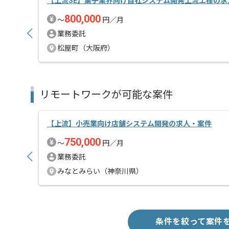
【上流SE】菓子業界向け自社システム開発上流工程の求
800,000
〜
円／月
業務委託
松屋町（大阪府）
リモートワークが可能な案件
【上流】小売業向け店舗システム開発の求人・案件
750,000
〜
円／月
業務委託
みなとみらい（神奈川県）
条件を絞って案件