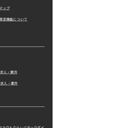
マップ
限定機能について
の求人・案件
tの求人・案件
職スカウトならレバテックダイ