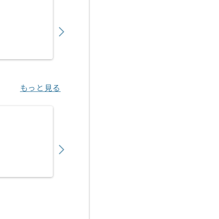
【社内SE】防災業界向けセキュリティ強化ネ
700,000
〜
円／月
業務委託
深井（大阪府）
もっと見る
【上流】生保向け新契約システム開発保守の
700,000
〜
円／月
業務委託
大崎（東京都）