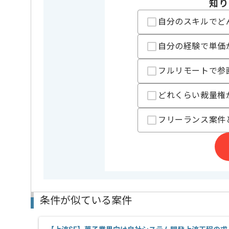
知り
担当者より
医療事業、防災事業等を展開している企業でございま
自分のスキルでど
今回は医療ガス設備遠隔監視システム開発案件に携わ
自分の経験で単価
開発上流エンジニアとしての実務経験を活かしたい方
基本的には週1、2日リモートでの作業を見込んでおり
フルリモートで参
どれくらい裁量権
フリーランス案件
条件が似ている案件