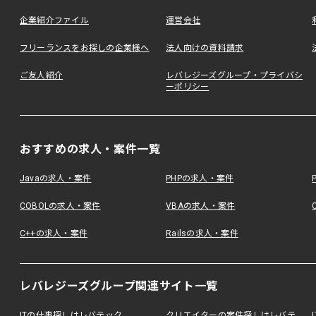
企業紹介ファイル
運営会社
フリーランスをお探しの企業様へ
法人向けの資料請求
ご友人紹介
レバレジーズグループ・プライバシ
ーポリシー
おすすめの求人・案件一覧
Javaの求人・案件
PHPの求人・案件
COBOLの求人・案件
VBAの求人・案件
C++の求人・案件
Railsの求人・案件
レバレジーズグループ関連サイト一覧
ITの仕事探しはレバテック
クリエイターの案件探しはレバテ