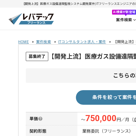
【開発上流】医療ガス設備遠隔監視システム開発案件| ITフリーランスエンジニアの求人・
AI検索が新登場
案件検索
HOME
案件検索
ITコンサルタント求人・案件
【開発上流】
【開発上流】医療ガス設備遠隔
募集終了
こちらの
条件を絞って案件
750,000
単価
〜
円／月
（
契約形態
業務委託（フリーランス）