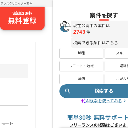
ーランスクリエイター案件
\
簡単30秒
/
案件
探す
を
無料登録
現在公開中の案件は
2743
件
検索できる条件はこちら
職種
スキル
リモート・地域
週稼
単価
こだわ
検索する
AI検索を使ってみる
簡単30秒 無料サポー
リモート
フリーランスの経験はございま