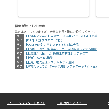
募集が終了した案件
募集は終了していますが、参画先を探す際にお役立てください
【上流エンジニア】Webサービス事業会社向け要件定義
終了
【PHP】新規プロダクト開発
終了
【COMPANY】人事システム向け対応全般
終了
【上流SE/Java】製造業メーカー向け調達システム刷新
終了
【上流SE/mcframe】販売生産管理システム保守
終了
【上流】DCM-DB構築
終了
【上流】物流管理システム保守・運用
終了
【AWS/Java/C#】データ活用システムアーキテクト設計
終了
フリーランススタートガイド
ご利用者インタビュー