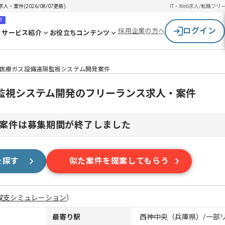
案件(2026/08/07更新)
IT・Web求人/転職
フリ
！
ログイン
採用企業の方へ
サービス紹介
お役立ちコンテンツ
医療ガス設備遠隔監視システム開発案件
監視システム開発のフリーランス求人・案件
案件は募集期間が終了しました
を探す
似た案件を提案してもらう
収支シミュレーション
）
最寄り駅
西神中央（兵庫県）/一部