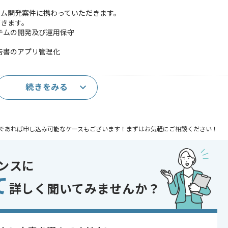
テム開発案件に携わっていただきます。
だきます。
テムの開発及び運用保守
告書のアプリ管理化
続きをみる
発経験
であれば申し込み可能なケースもございます！まずはお気軽にご相談ください！
ンスに
発 , システム開発
て
 , 30代活躍中 , 40代活躍中 , 長期プロジェクト , BtoB向け , 新技術に積
詳しく聞いてみませんか？