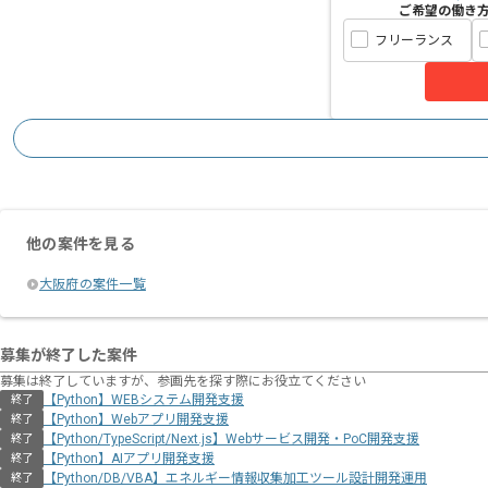
ご希望の働き
フリーランス
他の案件を見る
大阪府の案件一覧
募集が終了した案件
募集は終了していますが、参画先を探す際にお役立てください
【Python】WEBシステム開発支援
終了
【Python】Webアプリ開発支援
終了
【Python/TypeScript/Next.js】Webサービス開発・PoC開発支援
終了
【Python】AIアプリ開発支援
終了
【Python/DB/VBA】エネルギー情報収集加工ツール設計開発運用
終了