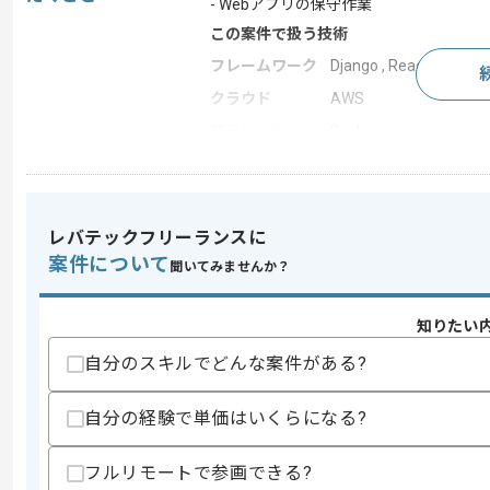
- Webアプリの保守作業
この案件で扱う技術
フレームワーク
Django , React
クラウド
AWS
開発ツール
Docker
求めるスキル
レバテックフリーランスに
スキル
・Pythonを用いた開発経験
案件について
・Djangoを用いた実装経験
聞いてみませんか？
・生成AIに関する理解と使用経験
・ドキュメント作成経験
知りたい
歓迎スキル
自分のスキルでどんな案件がある?
・以下開発環境での実務経験
- TypeScriptを用いた開発経験
- Reactを用いた実装経験
自分の経験で単価はいくらになる?
- Dockerを用いた開発経験
- AWS(ECS、Amazon Linux)の環境
フルリモートで参画できる?