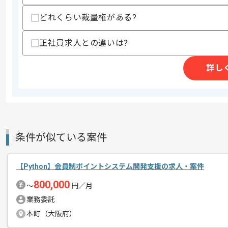
スキルに不安がある方へ
上記に似た経験やスキルをお持ちであれば申
どれくらい裁量権がある?
正社員求人との違いは?
精算条件
有
詳し
精算・お支払い
精算基準時間
150時間〜200時間
支払いサイト
15日
商談回数
1回
条件が似ている案件
その他募集要項
募集人数
1人
作業開始日
2025/09/01
【Python】会員制ポイントシステム開発支援の求人・案件
800,000
〜
円／月
業務委託
リモートワーク：週2日～3日ほどリモ
本町（大阪府）
エージェントからのコ
※リモート頻度は習熟度や状況に応じて
メント