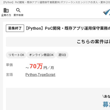
【Python】PoC開発・既存アプリ運用保守業務案件| ITフリーランスエンジニアの求人・案件(2026
企業の方
案件検索
【Python】PoC開発・既存アプリ運用保守業
募集終了
こちらの案件は
リモートOK
オンライン商談OK
週5日
単価
70
万
〜
円／月
言語
Python
,
TypeScript
あ
募