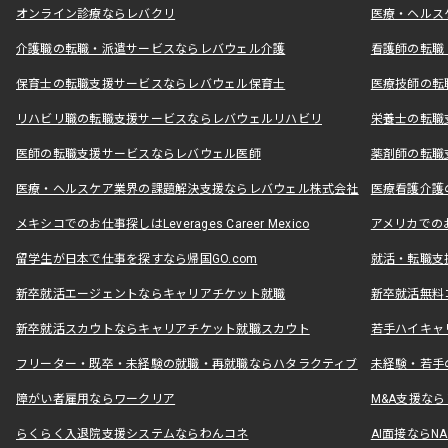
オンライン診療ならレバクリ
医療・ヘルス
介護職の転職・派遣サービスならレバウェル介護
看護師の転職
保育士の転職支援サービスならレバウェル保育士
医療技師の転
リハビリ職の転職支援サービスならレバウェルリハビリ
栄養士の転職
医師の転職支援サービスならレバウェル医師
薬剤師の転職
医療・ヘルスケア業界の課題解決支援ならレバウェル株式会社
医療看護介護の
メキシコでのお仕事探しはLeverages Career Mexico
アメリカでのお仕事
留学生が日本で仕事を探すなら帰国GO.com
就活・転職支
新卒就活エージェントならキャリアチケット就職
新卒就活無料
新卒就活スカウトならキャリアチケット就職スカウト
若手ハイキャ
フリーター・既卒・未経験の就職・再就職ならハタラクティブ
未経験・若手
障がい者雇用ならワークリア
M&A支援な
らくらく入退院支援システムならわんコネ
AI面接ならNAL