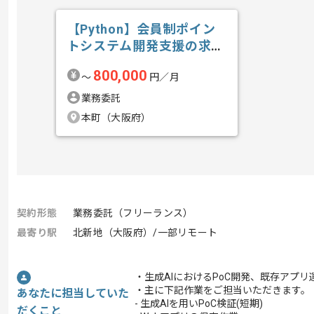
【Python】会員制ポイン
トシステム開発支援の求
人・案件
800,000
〜
円／月
業務委託
本町（大阪府）
契約形態
業務委託（フリーランス）
最寄り駅
北新地（大阪府）/一部リモート
・生成AIにおけるPoC開発、既存アプ
・主に下記作業をご担当いただきます。
あなたに担当していた
- 生成AIを用いPoC検証(短期)
だくこと