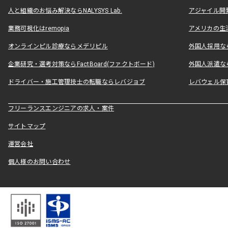
人と組織のお悩み解決ならNALYSYS Lab.
アジャイル開発なら
業務可視化はremopia
アメリカの生活
オンラインピル診療ならメデリピル
外国人採用ならLe
企業研究・選考対策ならFactBoard(ファクトボード)
外国人派遣なら
ドライバー・施工管理技士の転職ならレバジョブ
レバウェル保
フリーランスエンジニアの求人・案件
サイトマップ
運営会社
個人様のお問い合わせ