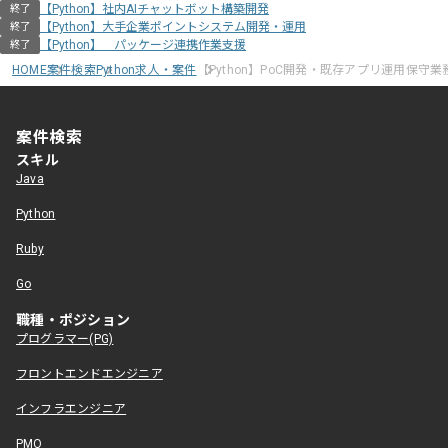
【Python】社内AIチャットボット構築開発
終了
【Python】大手企業ポイントシステム開発・運用
終了
【Python】 パッケージ連携作業支援
終了
HOME
案件検索
Python求人・案件
【Python】PoC開発・既存アプリ運用保守業
案件検索
スキル
Java
Python
Ruby
Go
職種・ポジション
プログラマー(PG)
フロントエンドエンジニア
インフラエンジニア
PMO