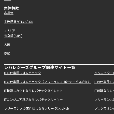
案件特徴
高単価
実務経験が浅い方OK
エリア
東京都(23区)
大阪
愛知
レバレジーズグループ関連サイト一覧
ITの仕事探しはレバテック
クリエイター
ITの仕事探しはレバテック（フリーランス向けサービス紹介）
ITの仕事探
IT転職スカウトならレバテックダイレクト
IT転職なら
ITエンジニア就活ならレバテックルーキー
フリーランス
フリーランスの案件探しならフリーランスHub
プログラミン