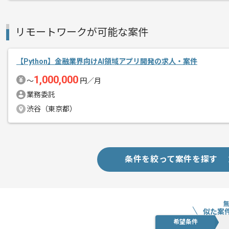
レバテックでの実績がある企業の案件で
リモートワークが可能な案件
複数案件を保有している企業ですので、
ご経験と実績に応じてスライド案件のご
【Python】金融業界向けAI領域アプリ開発の求人・案件
新しいアイディアや技術を積極的に導入
1,000,000
経験豊富なエンジニアと成長が出来る環
〜
円／月
スキルアップされたい方、長期的に参画
業務委託
渋谷（東京都）
条件を絞って案件を探す
似た案
希望条件