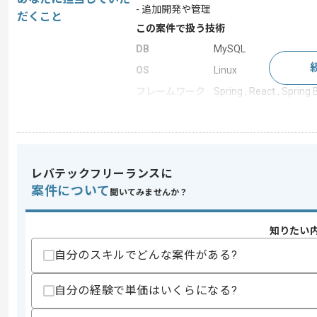
- 追加開発や管理
だくこと
この案件で扱う技術
DB
MySQL
OS
Linux
フレームワーク
Spring , React , Spring 
クラウド
AWS
開発ツール
Docker , Git
この案件のポイント
レバテックフリーランスに
業界
証券 , 銀行 , クレジ
案件について
聞いてみませんか？
業務内容
追加開発
特徴
20代活躍中 , 30代活躍
知りたい
自分のスキルでどんな案件がある?
求めるスキル
スキル
自分の経験で単価はいくらになる?
・プロジェクトリーダーとしての作業経
・要件定義～詳細設計の作業経験