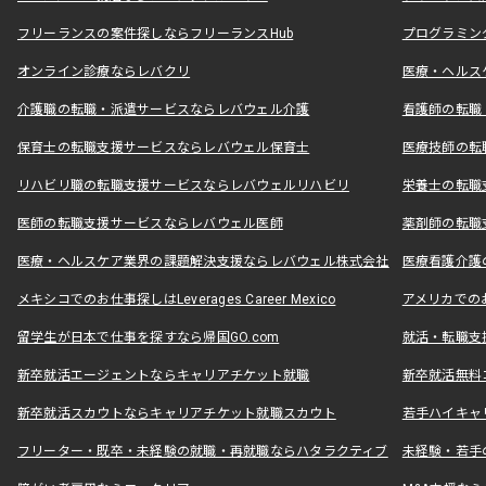
フリーランスの案件探しならフリーランスHub
プログラミン
オンライン診療ならレバクリ
医療・ヘルス
介護職の転職・派遣サービスならレバウェル介護
看護師の転職
保育士の転職支援サービスならレバウェル保育士
医療技師の転
リハビリ職の転職支援サービスならレバウェルリハビリ
栄養士の転職
医師の転職支援サービスならレバウェル医師
薬剤師の転職
医療・ヘルスケア業界の課題解決支援ならレバウェル株式会社
医療看護介護の
メキシコでのお仕事探しはLeverages Career Mexico
アメリカでのお仕事
留学生が日本で仕事を探すなら帰国GO.com
就活・転職支
新卒就活エージェントならキャリアチケット就職
新卒就活無料
新卒就活スカウトならキャリアチケット就職スカウト
若手ハイキャ
フリーター・既卒・未経験の就職・再就職ならハタラクティブ
未経験・若手