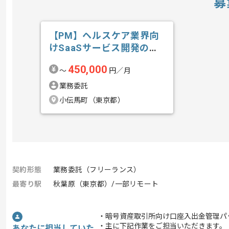
募
【PM】ヘルスケア業界向
けSaaSサービス開発の求
人・案件
450,000
〜
円／月
業務委託
小伝馬町（東京都）
契約形態
業務委託（フリーランス）
最寄り駅
秋葉原（東京都）/一部リモート
・暗号資産取引所向け口座入出金管理パ
・主に下記作業をご担当いただきます。
あなたに担当していた