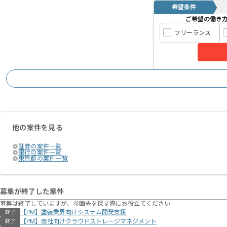
希望条件
ご希望の働き
フリーランス
他の案件を見る
証券の案件一覧
銀行の案件一覧
東京都の案件一覧
募集が終了した案件
募集は終了していますが、参画先を探す際にお役立てください
【PM】塗装業界向けシステム開発支援
終了
【PM】商社向けクラウドストレージマネジメント
終了