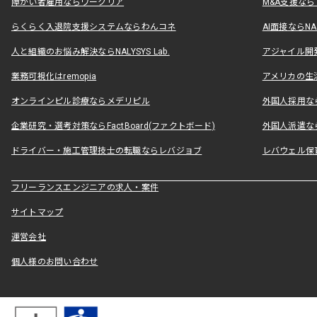
障がい者雇用ならワークリア
M&A支援な
らくらく入退院支援システムならわんコネ
AI面接ならNAL
人と組織のお悩み解決ならNALYSYS Lab.
アジャイル開発なら
業務可視化はremopia
アメリカの生活
オンラインピル診療ならメデリピル
外国人採用ならLe
企業研究・選考対策ならFactBoard(ファクトボード)
外国人派遣なら
ドライバー・施工管理技士の転職ならレバジョブ
レバウェル保
フリーランスエンジニアの求人・案件
サイトマップ
運営会社
個人様のお問い合わせ