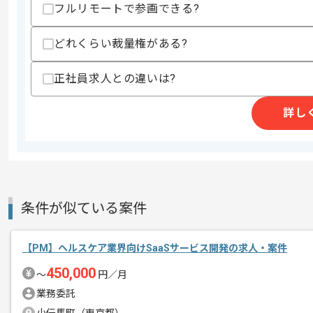
フルリモートで参画できる?
歓迎スキル
・金融知見
どれくらい裁量権がある?
・JavaおよびSpring(SpringBoot)を
・SQL(MySQL)やGitおよびLinux操作経
・インフラ知見
正社員求人との違いは?
・フロントエンド開発経験(ReactやTypeSc
・保守経験
詳し
スキルに不安がある方へ
上記に似た経験やスキルをお持ちであれば申
精算条件
有
条件が似ている案件
精算・お支払い
精算基準時間
140時間〜180時間
支払いサイト
15日
【PM】ヘルスケア業界向けSaaSサービス開発の求人・案件
450,000
〜
円／月
業務委託
商談回数
1回