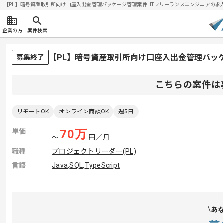
【PL】暗号資産取引所向け口座入出金管理パッケージ管理案件| ITフリーランスエンジニアの求人・案件
企業の方
案件検索
【PL】暗号資産取引所向け口座入出金管理パッ
募集終了
こちらの案件は
リモートOK
オンライン商談OK
週5日
単価
70
万
〜
円／月
職種
プロジェクトリーダー(PL)
言語
Java
,
SQL
,
TypeScript
あ