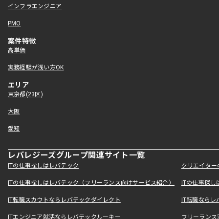
インフラエンジニア
PMO
案件特徴
高単価
実務経験が浅い方OK
エリア
東京都(23区)
大阪
愛知
レバレジーズグループ関連サイト一覧
ITの仕事探しはレバテック
クリエイター
ITの仕事探しはレバテック（フリーランス向けサービス紹介）
ITの仕事探
IT転職スカウトならレバテックダイレクト
IT転職なら
ITエンジニア就活ならレバテックルーキー
フリーランス