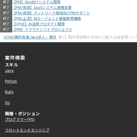
【PM】SIer向けシステム開発
終了
【PM/英語】SaaSシステム連携支援
終了
【PM/英語】ネットワーク領域向けPMサポート
終了
【PM/上流】AIエージェント基盤新規構築
終了
【VPoE】AI活用プロダクト開発
終了
【PM】クラウドシフトプロジェクト
終了
HOME
案件検索
Java求人・案件
【PL】暗号資産取引所向け口座入出金管理パッ
案件検索
スキル
Java
Python
Ruby
Go
職種・ポジション
プログラマー(PG)
フロントエンドエンジニア