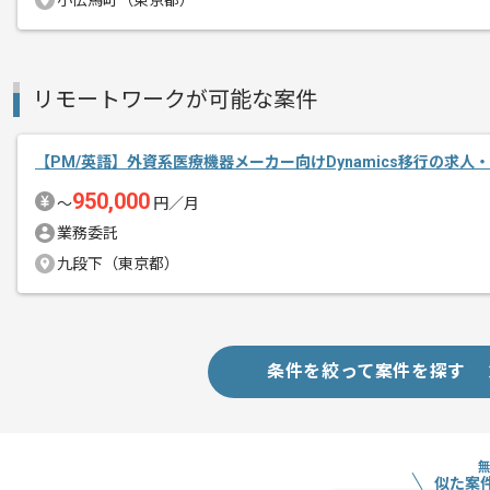
小伝馬町（東京都）
その他募集要項
募集人数
1人
作業開始日
2025/10/01
リモートワークが可能な案件
レバテックでの実績がある企業の案件で
エージェントからのコ
【PM/英語】外資系医療機器メーカー向けDynamics移行の求人
メント
950,000
PLの経験を活かすことができます。
〜
円／月
複数案件を保有している企業ですので、
業務委託
ご経験と実績に応じて別案件のご提案も
九段下（東京都）
新しいアイディアや技術を積極的に導入
経験豊富なメンバーと成長が出来る環境
スキルアップされたい方、長期的に参画
条件を絞って案件を探す
基本的には一部リモート作業を見込んで
似た案