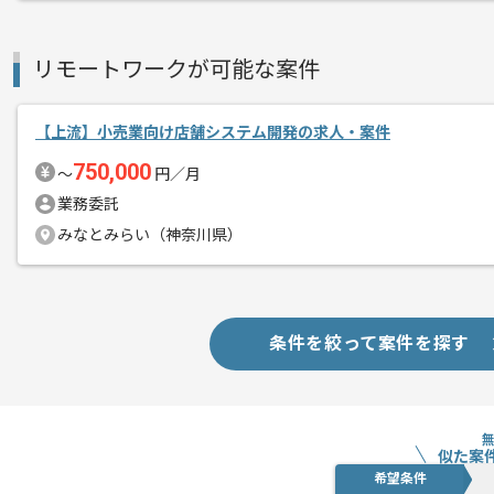
リモートワークが可能な案件
【上流】小売業向け店舗システム開発の求人・案件
750,000
〜
円／月
業務委託
みなとみらい（神奈川県）
条件を絞って案件を探す
似た案
希望条件