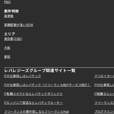
PMO
案件特徴
高単価
実務経験が浅い方OK
エリア
東京都(23区)
大阪
愛知
レバレジーズグループ関連サイト一覧
ITの仕事探しはレバテック
クリエイター
ITの仕事探しはレバテック（フリーランス向けサービス紹介）
ITの仕事探
IT転職スカウトならレバテックダイレクト
IT転職なら
ITエンジニア就活ならレバテックルーキー
フリーランス
フリーランスの案件探しならフリーランスHub
プログラミン