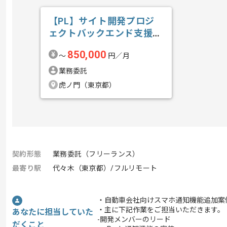
【PL】サイト開発プロジ
ェクトバックエンド支援の
求人・案件
850,000
〜
円／月
業務委託
虎ノ門（東京都）
契約形態
業務委託（フリーランス）
最寄り駅
代々木（東京都）/フルリモート
・自動車会社向けスマホ通知機能追加案
・主に下記作業をご担当いただきます。
あなたに担当していた
-開発メンバーのリード
だくこと