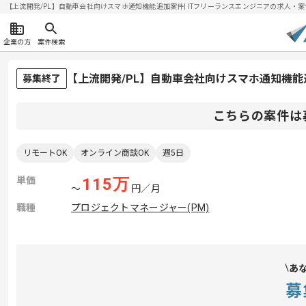
【上流開発/PL】自動車会社向けスマホ通知機能追加案件| ITフリーランスエンジニアの求人・案件(2
企業の方
案件検索
【上流開発/PL】自動車会社向けスマホ通知機
募集終了
こちらの案件は
リモートOK
オンライン商談OK
週5日
単価
115
万
〜
円／月
職種
プロジェクトマネージャー(PM)
あ
募