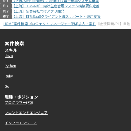
【上流/ServiceNow】小売業向け電子申請システム構築
終了
【上流】エネルギー向け生産管理システム構築要件定義
終了
【上流】証券会社向けアプリ開発
終了
【上流】自社SaaSクライアント導入サポート・運用支援
終了
HOME
案件検索
プロジェクトマネージャー(PM)求人・案件
【上流開発/PL】自
案件検索
スキル
Java
Python
Ruby
Go
職種・ポジション
プログラマー(PG)
フロントエンドエンジニア
インフラエンジニア