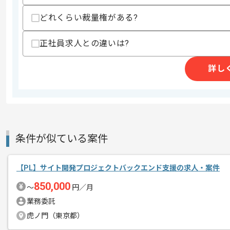
どれくらい裁量権がある?
商談回数
1回
その他募集要項
募集人数
1人
正社員求人との違いは?
作業開始日
2025/10/01
詳し
レバテックでの実績がある企業の案件で
エージェントからのコ
開発上流の経験を活かすことができます
メント
複数案件を保有している企業ですので、
条件が似ている案件
ご経験と実績に応じて別案件のご提案も
新しいアイディアや技術を積極的に導入
【PL】サイト開発プロジェクトバックエンド支援の求人・案件
経験豊富なメンバーと成長が出来る環境
スキルアップされたい方、長期的に参画
850,000
〜
円／月
業務委託
基本的には一部リモート作業を見込んで
虎ノ門（東京都）