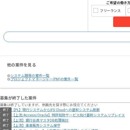
ご希望の働き
フリーランス
他の案件を見る
システム開発の案件一覧
プロジェクトマネージャー(PM)の案件一覧
募集が終了した案件
募集は終了していますが、参画先を探す際にお役立てください
【PL】現行システムからIFS Cloudへの基幹システム刷新
終了
【上流/Access/Oracle】特許知財サービス向け基幹システムリプレイス
終了
【上流】銀行会員マスタDB処理検討
終了
【上流】楽楽販売システム保守
終了