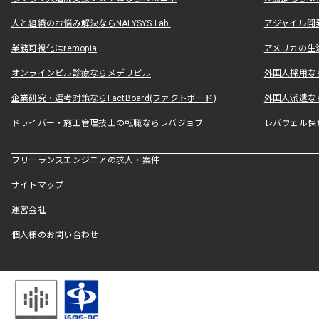
人と組織のお悩み解決ならNALYSYS Lab.
アジャイル開発なら
業務可視化はremopia
アメリカの生活
オンラインピル診療ならメデリピル
外国人採用ならLe
企業研究・選考対策ならFactBoard(ファクトボード)
外国人派遣なら
ドライバー・施工管理技士の転職ならレバジョブ
レバウェル保
フリーランスエンジニアの求人・案件
サイトマップ
運営会社
個人様のお問い合わせ