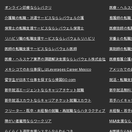
オンライン診療ならレバクリ
医療・ヘルス
介護職の転職・派遣サービスならレバウェル介護
看護師の転職
保育士の転職支援サービスならレバウェル保育士
医療技師の転
リハビリ職の転職支援サービスならレバウェルリハビリ
栄養士の転職
医師の転職支援サービスならレバウェル医師
薬剤師の転職
医療・ヘルスケア業界の課題解決支援ならレバウェル株式会社
医療看護介護の
メキシコでのお仕事探しはLeverages Career Mexico
アメリカでのお仕事
留学生が日本で仕事を探すなら帰国GO.com
就活・転職支
新卒就活エージェントならキャリアチケット就職
新卒就活無料
新卒就活スカウトならキャリアチケット就職スカウト
若手ハイキャ
フリーター・既卒・未経験の就職・再就職ならハタラクティブ
未経験・若手
障がい者雇用ならワークリア
M&A支援な
らくらく入退院支援システムならわんコネ
AI面接ならNAL