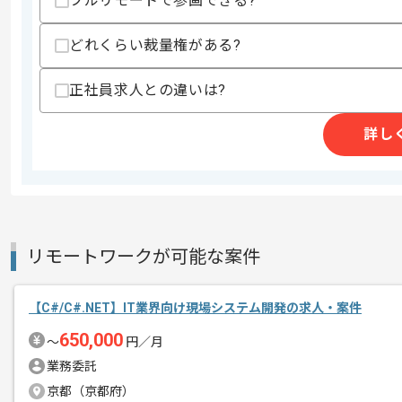
フルリモートで参画できる?
精算・お支払い
精算基準時間
140時間〜180時間
どれくらい裁量権がある?
支払いサイト
15日
正社員求人との違いは?
商談回数
2回
詳し
その他募集要項
募集人数
1人
作業開始日
2025/10/01
本企業様は東海エリアを中心に多数の案
リモートワークが可能な案件
エージェントからのコ
ざいます。
メント
【C#/C#.NET】IT業界向け現場システム開発の求人・案件
週5日常駐での作業を想定しております
650,000
〜
円／月
業務委託
レバテックからの参画実績が豊富な企業
京都（京都府）