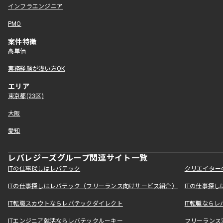
インフラエンジニア
PMO
案件特徴
高単価
実務経験が浅い方OK
エリア
東京都(23区)
大阪
愛知
レバレジーズグループ関連サイト一覧
ITの仕事探しはレバテック
クリエイター
ITの仕事探しはレバテック（フリーランス向けサービス紹介）
ITの仕事探
IT転職スカウトならレバテックダイレクト
IT転職なら
ITエンジニア就活ならレバテックルーキー
フリーランス