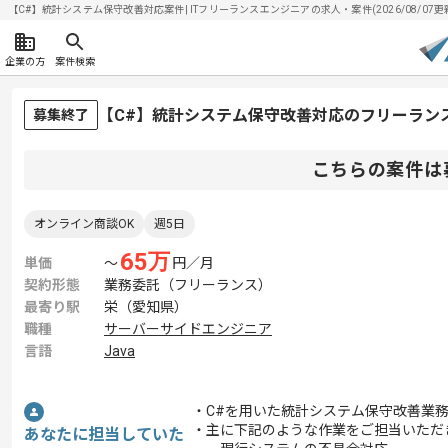
【C#】統計システム保守改善対応案件| ITフリーランスエンジニアの求人・案件(2026/08/07更
企業の方
案件検索
【C#】統計システム保守改善対応のフリーラン
募集終了
こちらの案件は
オンライン商談OK
週5日
65
万
単価
〜
円／月
契約形態
業務委託（フリーランス）
最寄り駅
栄（愛知県）
職種
サーバーサイドエンジニア
言語
Java
・C#を用いた統計システム保守改善業
・主に下記のような作業をご担当いただ
あなたに担当していた