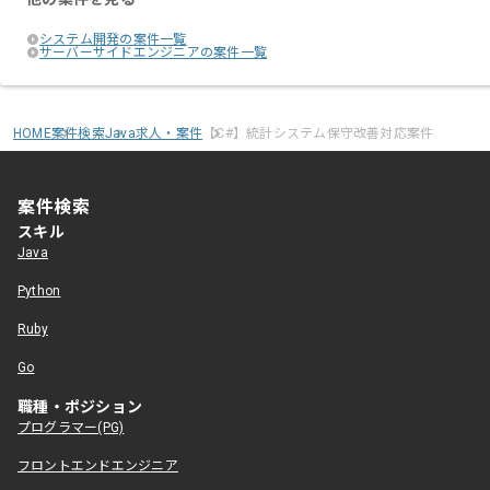
システム開発の案件一覧
サーバーサイドエンジニアの案件一覧
HOME
案件検索
Java求人・案件
【C#】統計システム保守改善対応案件
案件検索
スキル
Java
Python
Ruby
Go
職種・ポジション
プログラマー(PG)
フロントエンドエンジニア