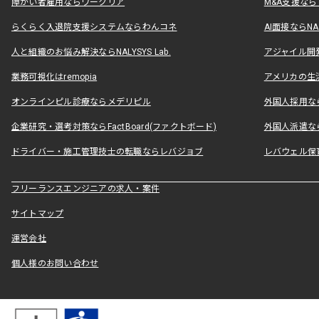
障がい者雇用ならワークリア
M&A支援な
らくらく入退院支援システムならわんコネ
AI面接ならNAL
人と組織のお悩み解決ならNALYSYS Lab.
アジャイル開発なら
業務可視化はremopia
アメリカの生活
オンラインピル診療ならメデリピル
外国人採用ならLe
企業研究・選考対策ならFactBoard(ファクトボード)
外国人派遣なら
ドライバー・施工管理技士の転職ならレバジョブ
レバウェル保
フリーランスエンジニアの求人・案件
サイトマップ
運営会社
個人様のお問い合わせ