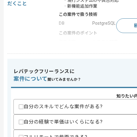
‐現行システムの不具合対応
だくこと
‐新機能追加作業
この案件で扱う技術
DB
PostgreSQL
この案件のポイント
業務内容
システム開発
特徴
参画実績あり , 長期プ
レバテックフリーランスに
求めるスキル
案件について
聞いてみませんか？
スキル
・C#を用いた開発経験
・基本設計以降の工程経験
知りたい
スキルに不安がある方へ
自分のスキルでどんな案件がある?
上記に似た経験やスキルをお持ちであれば申
自分の経験で単価はいくらになる?
精算条件
有