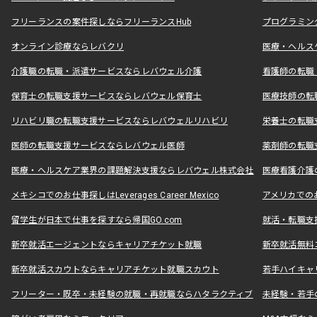
フリーランスの案件探しならフリーランスHub
プログラミン
オンライン診療ならレバクリ
医療・ヘルス
介護職の転職・派遣サービスならレバウェル介護
看護師の転職
保育士の転職支援サービスならレバウェル保育士
医療技師の転
リハビリ職の転職支援サービスならレバウェルリハビリ
栄養士の転職
医師の転職支援サービスならレバウェル医師
薬剤師の転職
医療・ヘルスケア業界の課題解決支援ならレバウェル株式会社
医療看護介護の
メキシコでのお仕事探しはLeverages Career Mexico
アメリカでのお仕事
留学生が日本で仕事を探すなら帰国GO.com
就活・転職支
新卒就活エージェントならキャリアチケット就職
新卒就活無料
新卒就活スカウトならキャリアチケット就職スカウト
若手ハイキャ
フリーター・既卒・未経験の就職・再就職ならハタラクティブ
未経験・若手