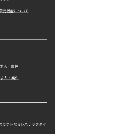
限定機能について
の求人・案件
tの求人・案件
職スカウトならレバテックダイ