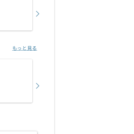
1,200,000
〜
円／月
業務委託
京橋（東京都）
もっと見る
【SAP】製薬業向け基幹システム導入コンサ
1,150,000
〜
円／月
業務委託
勝どき（東京都）