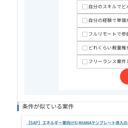
SAPの経験を活かすことができます。
自分のスキルでど
複数案件を保有している企業ですので、
ご経験と実績に応じて別案件のご提案も差し上げる場
新しいアイディアや技術を積極的に導入し、
自分の経験で単価
経験豊富なメンバーと成長が出来る環境でございます
スキルアップされたい方、長期的に参画されたい方に
フルリモートで参
どれくらい裁量権
フリーランス案件
条件が似ている案件
【SAP】エネルギー業向けS/4HANAテンプレート導入