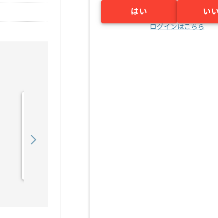
はい
い
ログインはこちら
【SAP】SAP FI領域向けテ
スト支援の求人・案件
1,200,000
〜
円／月
業務委託
京橋（東京都）