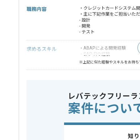
・クレジットカードシステム
職務内容
・主に下記作業をご担当いた
- 設計
- 開発
- テスト
・ABAPによる開発経験
求めるスキル
・SAP-FIの経験
※上記に似た経験やスキルをお持ち
業界
クレジッ
この案件のポイント
業務内容
システム
レバテックフリーラ
特徴
参画実績あ
案件につい
担当者より
レバテックでの実績がある企業の案件でございます。
知り