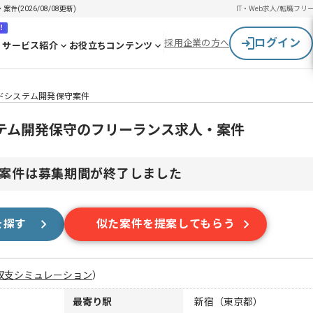
(2026/08/08更新)
IT・Web求人/転職
フリ
！
ログイン
採用企業の方へ
サービス紹介
お役立ちコンテンツ
ードシステム開発保守案件
ステム開発保守のフリーランス求人・案件
案件は募集期間が終了しました
を探す
似た案件を提案してもらう
収支シミュレーション
）
最寄り駅
新宿（東京都）