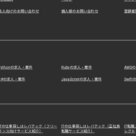
法人向けのお問い合わせ
個人様のお問い合わせ
登録者
Pythonの求人・案件
Rubyの求人・案件
AWS
C#の求人・案件
JavaScriptの求人・案件
Swif
ITの仕事探しはレバテック（フリー
ITの仕事探しはレバテック（正社員
IT転
ランス向けサービス紹介）
転職サービス紹介）
レクト