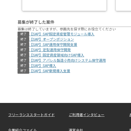
募集が終了した案件
募集は終了していますが、参画先を探す際にお役立てください
【SAP】SAP固定資産管理モジュール導入
終了
【SAP】オープンポジション
終了
【SAP】SAP運用保守開発支援
終了
【SAP】定型運用保守開発
終了
【SAP】固定資産領域向けSAP導入
終了
【SAP】アパレル製造小売向けシステム保守運用
終了
【SAP】SAP導入
終了
【SAP】SAP新規導入支援
終了
フリーランススタートガイド
ご利用者インタビュー
企業紹介ファイル
運営会社