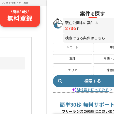
ーランスクリエイター案件
\
簡単30秒
/
案件
探す
を
無料登録
現在公開中の案件は
2736
件
検索できる条件はこちら
リモート
単
職種
言語・
エリア
稼働
検索する
AI検索を使ってみる
簡単30秒 無料サポー
フリーランスの経験はございま