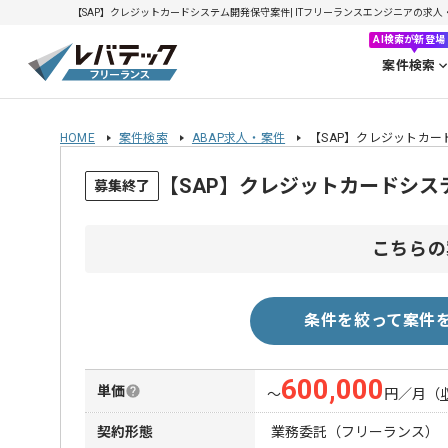
【SAP】クレジットカードシステム開発保守案件| ITフリーランスエンジニアの求人・案件
AI検索が新登場
案件検索
HOME
案件検索
ABAP求人・案件
【SAP】クレジットカ
【SAP】クレジットカードシ
募集終了
こちらの
条件を絞って案件
600,000
単価
〜
円／月
（
契約形態
業務委託（フリーランス）