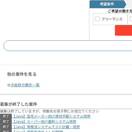
希望条件
ご希望の働き
フリーランス
他の案件を見る
大阪府の案件一覧
募集が終了した案件
募集は終了していますが、参画先を探す際にお役立てください
【Java】住宅メーカー向け資材⼿配システム改修
終了
【Java】スーパー向け基幹システム改修
終了
【Java】受発注システムテスト計画・改修
終了