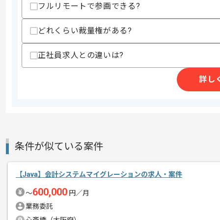
精算条件
有
フルリモートで参画できる?
精算・お支払い
精算基準時間
160時間〜180時間
どれくらい裁量権がある?
支払いサイト
15日
正社員求人との違いは?
商談回数
1回
詳し
その他募集要項
募集人数
1人
作業開始日
2025/10/01
条件が似ている案件
初日はPC貸与や設定等で現地での作業
エージェントからのコ
※現地作業される場合も相談可能です。
メント
【Java】会計システムマイグレーションの求人・案件
600,000
〜
円／月
業務委託