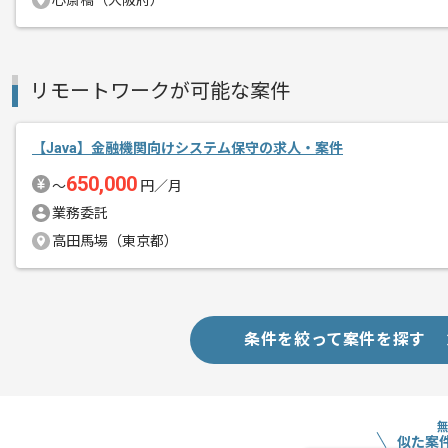
心斎橋（大阪府）
リモートワークが可能な案件
【Java】金融機関向けシステム保守の求人・案件
650,000
〜
円／月
業務委託
高田馬場（東京都）
条件を絞って案件を探す
似た案