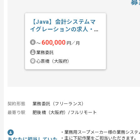
募
【Java】会計システムマ
イグレーションの求人・案
件
600,000
〜
円／月
業務委託
心斎橋（大阪府）
契約形態
業務委託（フリーランス）
最寄り駅
肥後橋（大阪府）/フルリモート
・業務用スープメーカー様の業務システ
・主に下記作業をご担当いただきます。
あなたに担当していた