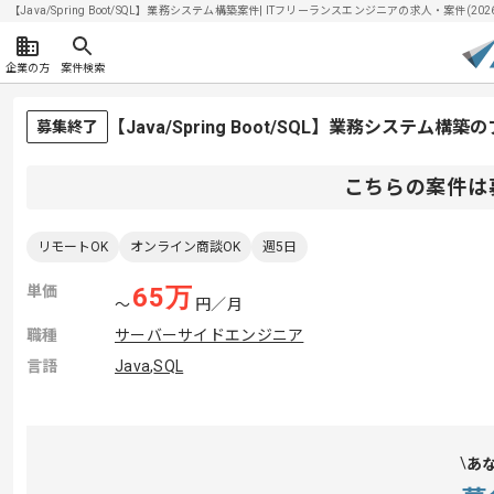
【Java/Spring Boot/SQL】業務システム構築案件| ITフリーランスエンジニアの求人・案件(2026
企業の方
案件検索
【Java/Spring Boot/SQL】業務システム
募集終了
こちらの案件は
リモートOK
オンライン商談OK
週5日
単価
65
万
〜
円／月
職種
サーバーサイドエンジニア
言語
Java
,
SQL
あ