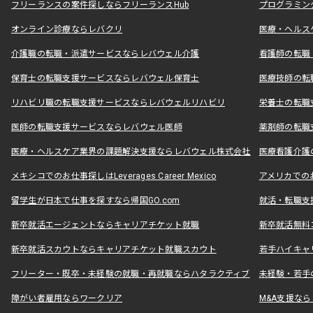
フリーランスの案件探しならフリーランスHub
プログラミン
オンライン診療ならレバクリ
医療・ヘルス
介護職の転職・派遣サービスならレバウェル介護
看護師の転職
保育士の転職支援サービスならレバウェル保育士
医療技師の転
リハビリ職の転職支援サービスならレバウェルリハビリ
栄養士の転職
医師の転職支援サービスならレバウェル医師
薬剤師の転職
医療・ヘルスケア業界の課題解決支援ならレバウェル株式会社
医療看護介護の
メキシコでのお仕事探しはLeverages Career Mexico
アメリカでのお仕事
留学生が日本で仕事を探すなら帰国GO.com
就活・転職支
新卒就活エージェントならキャリアチケット就職
新卒就活無料
新卒就活スカウトならキャリアチケット就職スカウト
若手ハイキャ
フリーター・既卒・未経験の就職・再就職ならハタラクティブ
未経験・若手
障がい者雇用ならワークリア
M&A支援な