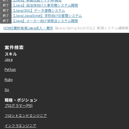
【Java】某販売店サイトAP開発
終了
【Java】自治体向け人事労務システム開発
終了
【Java/SQL】データ連携システム
終了
【Java/JavaScript】学校向けID管理システム
終了
【Java】メーカー向け受発注システム開発
終了
HOME
案件検索
Java求人・案件
【Java/Spring Boot/SQL】業務システム構築
案件検索
スキル
Java
Python
Ruby
Go
職種・ポジション
プログラマー(PG)
フロントエンドエンジニア
インフラエンジニア