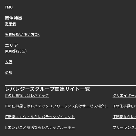
PMO
案件特徴
高単価
実務経験が浅い方OK
エリア
東京都(23区)
大阪
愛知
レバレジーズグループ関連サイト一覧
ITの仕事探しはレバテック
クリエイター
ITの仕事探しはレバテック（フリーランス向けサービス紹介）
ITの仕事探
IT転職スカウトならレバテックダイレクト
IT転職なら
ITエンジニア就活ならレバテックルーキー
フリーランス