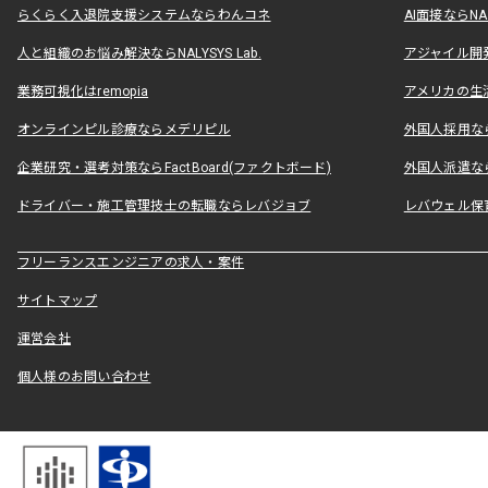
らくらく入退院支援システムならわんコネ
AI面接ならNAL
人と組織のお悩み解決ならNALYSYS Lab.
アジャイル開発なら
業務可視化はremopia
アメリカの生活
オンラインピル診療ならメデリピル
外国人採用ならLe
企業研究・選考対策ならFactBoard(ファクトボード)
外国人派遣なら
ドライバー・施工管理技士の転職ならレバジョブ
レバウェル保
フリーランスエンジニアの求人・案件
サイトマップ
運営会社
個人様のお問い合わせ