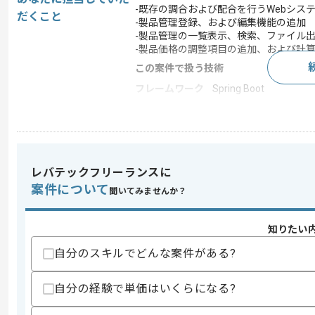
-既存の調合および配合を行うWebシス
だくこと
-製品管理登録、および編集機能の追加
-製品管理の一覧表示、検索、ファイル
-製品価格の調整項目の追加、および計算
この案件で扱う技術
フレームワーク
Spring Boot
求めるスキル
スキル
・Javaを用いた実装の実務経験
レバテックフリーランスに
・Spring Bootの実装経験5年以上
案件について
・ORマッパー（Doma or MyBatis）の
聞いてみませんか？
・Thymeleafの利用経験1年以上
・Gitを用いた開発経験 2年以上
知りたい
スキルに不安がある方へ
自分のスキルでどんな案件がある?
上記に似た経験やスキルをお持ちであれば申
自分の経験で単価はいくらになる?