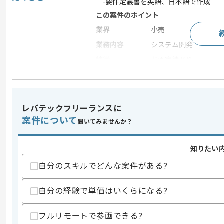
-要件定義書を英語、日本語で作成
この案件のポイント
業界
小売
業務内容
システム開発
特徴
参画実績あり
求めるスキル
レバテックフリーランスに
スキル
・システム要件定義の経験(3年以上)
案件について
・英語でのコミュニケーション経験
聞いてみませんか？
・プロダクトマネジメントにおける知見
歓迎スキル
知りたい
・コンサルの経験
自分のスキルでどんな案件がある?
スキルに不安がある方へ
自分の経験で単価はいくらになる?
上記に似た経験やスキルをお持ちであれば申
フルリモートで参画できる?