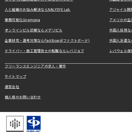
人と組織のお悩み解決ならNALYSYS Lab.
アジャイル開発なら
業務可視化はremopia
アメリカの生活
オンラインピル診療ならメデリピル
外国人採用ならLe
企業研究・選考対策ならFactBoard(ファクトボード)
外国人派遣なら
ドライバー・施工管理技士の転職ならレバジョブ
レバウェル保
フリーランスエンジニアの求人・案件
サイトマップ
運営会社
個人様のお問い合わせ