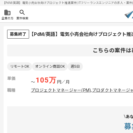
【PdM/英語】電気小売会社向けプロジェクト推進案件| ITフリーランスエンジニアの求人・案件(202
企業の方
案件検索
【PdM/英語】電気小売会社向けプロジェクト
募集終了
こちらの案件は
リモートOK
オンライン商談OK
週5日
単価
105
万
〜
円／月
職種
プロジェクトマネージャー(PM)
,
プロダクトマネージャー
あ
募