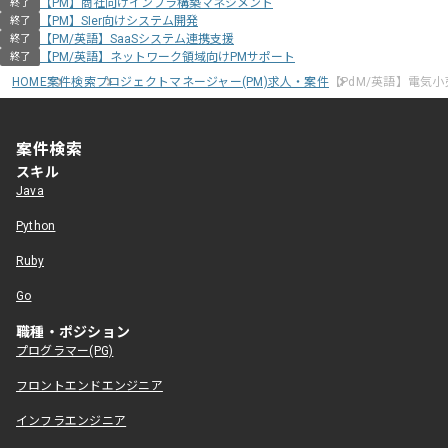
【PM】商社向けインフラ構築マネジメント
終了
【PM】SIer向けシステム開発
終了
【PM/英語】SaaSシステム連携支援
終了
【PM/英語】ネットワーク領域向けPMサポート
終了
HOME
案件検索
プロジェクトマネージャー(PM)求人・案件
【PdM/英語】電気
案件検索
スキル
Java
Python
Ruby
Go
職種・ポジション
プログラマー(PG)
フロントエンドエンジニア
インフラエンジニア