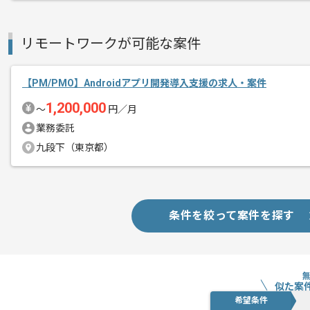
リモートワークが可能な案件
【PM/PMO】Androidアプリ開発導入支援の求人・案件
1,200,000
〜
円／月
業務委託
九段下（東京都）
条件を絞って案件を探す
似た案
希望条件