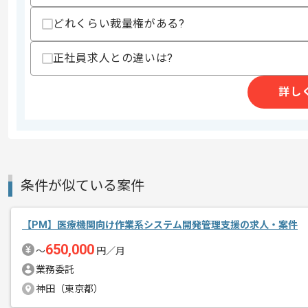
商談回数
2回
どれくらい裁量権がある?
その他募集要項
募集人数
1人
作業開始日
2026/05/01
正社員求人との違いは?
詳し
レバテックでの実績がある企業の案件で
エージェントからのコ
メント
PdMの経験を活かすことができます。
複数案件を保有している企業ですので、
条件が似ている案件
ご経験と実績に応じて別案件のご提案も
新しいアイディアや技術を積極的に導入
【PM】医療機関向け作業系システム開発管理支援の求人・案件
経験豊富なメンバーと成長が出来る環境
650,000
スキルアップされたい方、長期的に参画
〜
円／月
業務委託
基本的には一部リモート作業を見込んで
神田（東京都）