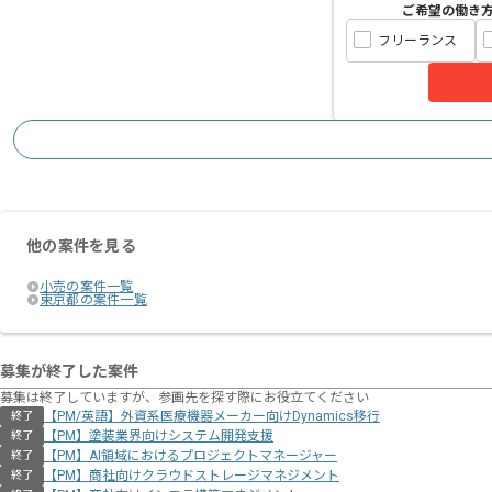
ご希望の働き
フリーランス
他の案件を見る
小売の案件一覧
東京都の案件一覧
募集が終了した案件
募集は終了していますが、参画先を探す際にお役立てください
【PM/英語】外資系医療機器メーカー向けDynamics移行
終了
【PM】塗装業界向けシステム開発支援
終了
【PM】AI領域におけるプロジェクトマネージャー
終了
【PM】商社向けクラウドストレージマネジメント
終了