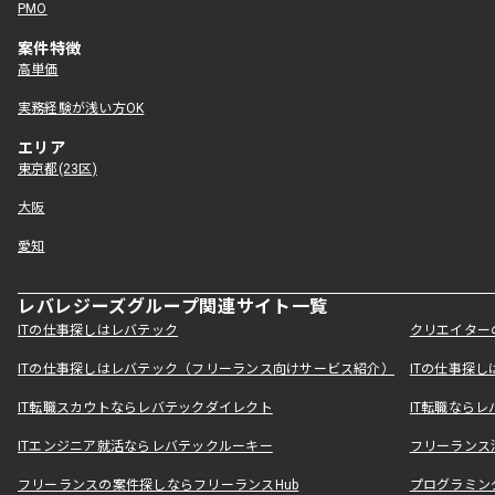
PMO
案件特徴
高単価
実務経験が浅い方OK
エリア
東京都(23区)
大阪
愛知
レバレジーズグループ関連サイト一覧
ITの仕事探しはレバテック
クリエイター
ITの仕事探しはレバテック（フリーランス向けサービス紹介）
ITの仕事探
IT転職スカウトならレバテックダイレクト
IT転職なら
ITエンジニア就活ならレバテックルーキー
フリーランス
フリーランスの案件探しならフリーランスHub
プログラミン