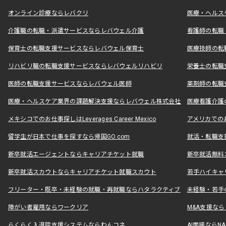
オンライン診療ならレバクリ
医療・ヘルス
介護職の転職・派遣サービスならレバウェル介護
看護師の転職
保育士の転職支援サービスならレバウェル保育士
医療技師の転
リハビリ職の転職支援サービスならレバウェルリハビリ
栄養士の転職
医師の転職支援サービスならレバウェル医師
薬剤師の転職
医療・ヘルスケア業界の課題解決支援ならレバウェル株式会社
医療看護介護の
メキシコでのお仕事探しはLeverages Career Mexico
アメリカでのお仕事
留学生が日本で仕事を探すなら帰国GO.com
就活・転職支
新卒就活エージェントならキャリアチケット就職
新卒就活無料
新卒就活スカウトならキャリアチケット就職スカウト
若手ハイキャ
フリーター・既卒・未経験の就職・再就職ならハタラクティブ
未経験・若手
障がい者雇用ならワークリア
M&A支援な
らくらく入退院支援システムならわんコネ
AI面接ならNAL