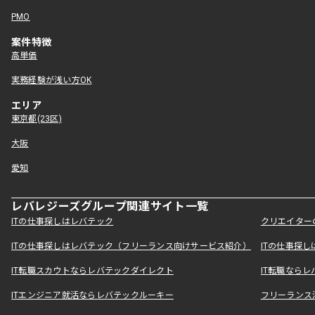
PMO
案件特徴
高単価
実務経験が浅い方OK
エリア
東京都(23区)
大阪
愛知
レバレジーズグループ関連サイト一覧
ITの仕事探しはレバテック
クリエイター
ITの仕事探しはレバテック（フリーランス向けサービス紹介）
ITの仕事探
IT転職スカウトならレバテックダイレクト
IT転職なら
ITエンジニア就活ならレバテックルーキー
フリーランス