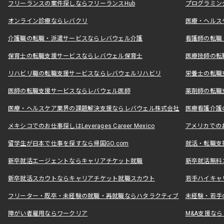
フリーランスの案件探しならフリーランスHub
プログラミン
オンライン診療ならレバクリ
医療・ヘルス
介護職の転職・派遣サービスならレバウェル介護
看護師の転職
保育士の転職支援サービスならレバウェル保育士
医療技師の転
リハビリ職の転職支援サービスならレバウェルリハビリ
栄養士の転職
医師の転職支援サービスならレバウェル医師
薬剤師の転職
医療・ヘルスケア業界の課題解決支援ならレバウェル株式会社
医療看護介護の
メキシコでのお仕事探しはLeverages Career Mexico
アメリカでのお仕事
留学生が日本で仕事を探すなら帰国GO.com
就活・転職支
新卒就活エージェントならキャリアチケット就職
新卒就活無料
新卒就活スカウトならキャリアチケット就職スカウト
若手ハイキャ
フリーター・既卒・未経験の就職・再就職ならハタラクティブ
未経験・若手
障がい者雇用ならワークリア
M&A支援な