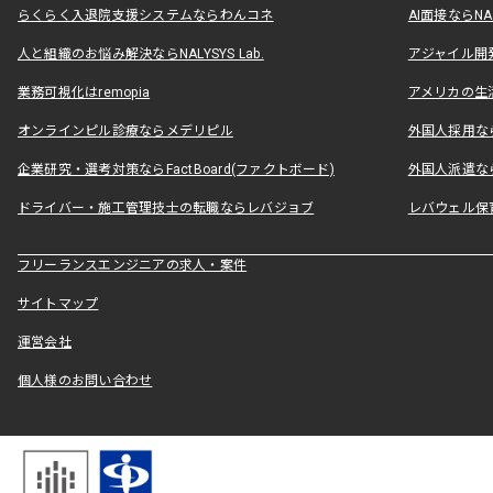
らくらく入退院支援システムならわんコネ
AI面接ならNAL
人と組織のお悩み解決ならNALYSYS Lab.
アジャイル開発なら
業務可視化はremopia
アメリカの生活
オンラインピル診療ならメデリピル
外国人採用ならLe
企業研究・選考対策ならFactBoard(ファクトボード)
外国人派遣なら
ドライバー・施工管理技士の転職ならレバジョブ
レバウェル保
フリーランスエンジニアの求人・案件
サイトマップ
運営会社
個人様のお問い合わせ