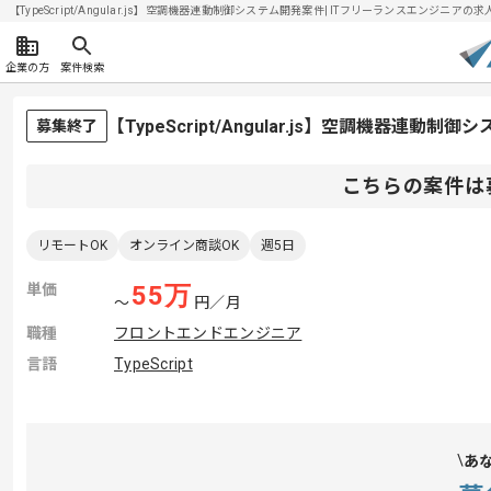
【TypeScript/Angular.js】空調機器連動制御システム開発案件| ITフリーランスエンジニアの求人
企業の方
案件検索
【TypeScript/Angular.js】空調機器連
募集終了
こちらの案件は
リモートOK
オンライン商談OK
週5日
単価
55
万
〜
円／月
職種
フロントエンドエンジニア
言語
TypeScript
あ