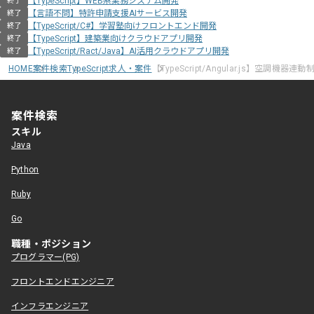
【TypeScript】WEB系業務システム開発
終了
【言語不問】特許申請支援AIサービス開発
終了
【TypeScript/C#】学習塾向けフロントエンド開発
終了
【TypeScript】建築業向けクラウドアプリ開発
終了
【TypeScript/Ract/Java】AI活用クラウドアプリ開発
終了
HOME
案件検索
TypeScript求人・案件
【TypeScript/Angular.js】空調機
案件検索
スキル
Java
Python
Ruby
Go
職種・ポジション
プログラマー(PG)
フロントエンドエンジニア
インフラエンジニア