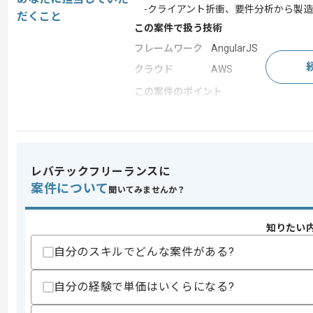
-クライアント折衝、要件分析から製造
だくこと
この案件で扱う技術
フレームワーク
AngularJS
クラウド
AWS
この案件のポイント
特徴
参画実績あり , 20代活躍
求めるスキル
レバテックフリーランスに
スキル
・Typescript、Angular.jsを用いた
案件について
聞いてみませんか？
・リモートでの開発経験
歓迎スキル
知りたい
・AWS DynamoDBの知見
自分のスキルでどんな案件がある?
・Infrastructure as Codeの知見
・Reactの知見
・顧客折衝経験
自分の経験で単価はいくらになる?
・AWS Lambdaを用いた開発経験