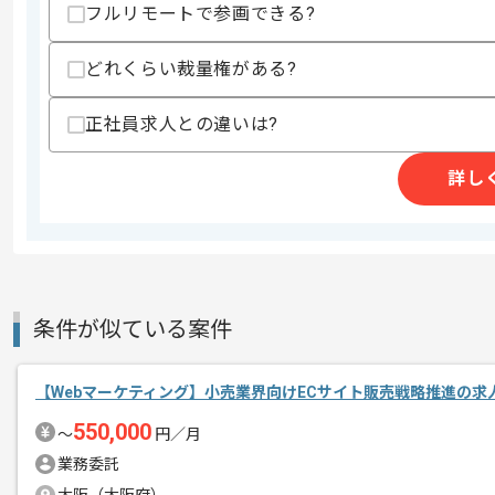
スキルに不安がある方へ
フルリモートで参画できる?
上記に似た経験やスキルをお持ちであれば申
どれくらい裁量権がある?
正社員求人との違いは?
精算条件
有
精算・お支払い
精算基準時間
140時間〜180時間
詳し
支払いサイト
15日
商談回数
1回
その他募集要項
条件が似ている案件
募集人数
2人
作業開始日
2025/10/01
【Webマーケティング】小売業界向けECサイト販売戦略推進の求
550,000
〜
円／月
初日のみ常駐いただき、その後はフルリ
業務委託
エージェントからのコ