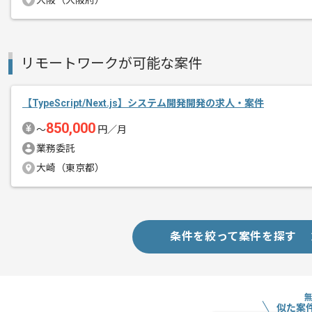
メント
大阪（大阪府）
これまでのご経験を活かしたい方におす
ぜひ一度、ご商談で雰囲気等掴んでいた
リモートワークが可能な案件
【TypeScript/Next.js】システム開発開発の求人・案件
850,000
〜
円／月
業務委託
大崎（東京都）
条件を絞って案件を探す
似た案