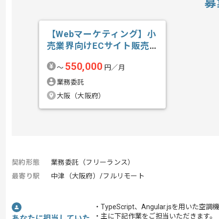
募
【Webマーケティング】小
売業界向けECサイト販売
戦略推進の求人・案件
550,000
〜
円／月
業務委託
大阪（大阪府）
契約形態
業務委託（フリーランス）
最寄り駅
中津（大阪府）/フルリモート
・TypeScript、Angular.js
・主に下記作業をご担当いただきます。
あなたに担当していた