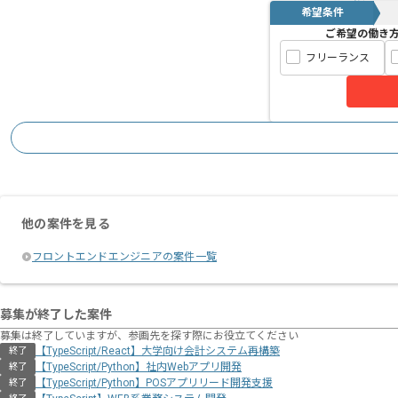
希望条件
ご希望の働き
フリーランス
他の案件を見る
フロントエンドエンジニアの案件一覧
募集が終了した案件
募集は終了していますが、参画先を探す際にお役立てください
【TypeScript/React】大学向け会計システム再構築
終了
【TypeScript/Python】社内Webアプリ開発
終了
【TypeScript/Python】POSアプリリード開発支援
終了