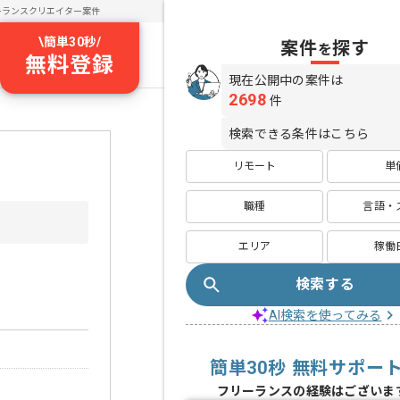
ーランスクリエイター案件
\
簡単30秒
/
案件
探す
を
無料登録
現在公開中の案件は
2698
件
検索できる条件はこちら
リモート
単
職種
言語・
エリア
稼働
検索する
AI検索を使ってみる
簡単30秒 無料サポー
フリーランスの経験はございま