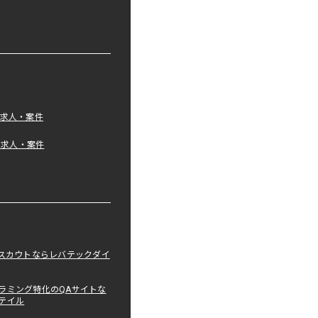
の求人・案件
tの求人・案件
職スカウトならレバテックダイ
ラミング特化のQAサイトな
テイル