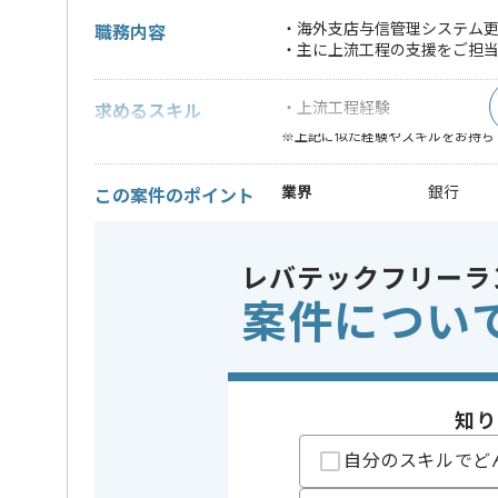
・海外支店与信管理システム
職務内容
・主に上流工程の支援をご担
・上流工程経験
求めるスキル
※上記に似た経験やスキルをお持ち
業界
銀行
この案件のポイント
業務内容
システム
特徴
参画実績あ
レバテックフリーラ
案件につい
担当者より
レバテックでの実績がある企業の案件でございます。
知り
リーダーの経験を活かすことができます。
複数案件を保有している企業ですので、
自分のスキルでど
ご経験と実績に応じて別案件のご提案も差し上げる場
新しいアイディアや技術を積極的に導入し、