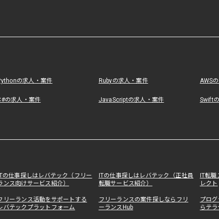
Pythonの求人・案件
Rubyの求人・案件
AWS
C#の求人・案件
JavaScriptの求人・案件
Swif
ITの仕事探しはレバテック（フリー
ITの仕事探しはレバテック（正社員
IT転
ランス向けサービス紹介）
転職サービス紹介）
レクト
フリーランス活動をサポートする
フリーランスの案件探しならフリ
プログ
レバテックプラットフォーム
ーランスHub
らテラ