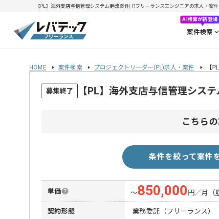
【PL】海外支店与信管理システム更改案件| ITフリーランスエンジニアの求人・案件(202
AI検索が新登場
案件検索
HOME
案件検索
プロジェクトリーダー(PL)求人・案件
【P
【PL】海外支店与信管理シス
募集終了
こちらの
条件を絞って案件
850,000
単価
〜
円／月
（
契約形態
業務委託（フリーランス）