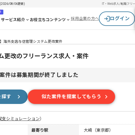
6/08/06更新)
IT・Web求人/転職
フリ
！
ログイン
採用企業の方へ
サービス紹介
お役立ちコンテンツ
L】海外支店与信管理システム更改案件
テム更改のフリーランス求人・案件
案件は募集期間が終了しました
を探す
似た案件を提案してもらう
収支シミュレーション
）
最寄り駅
大崎（東京都）