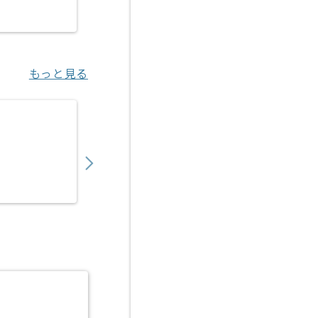
豊洲（東京都）
もっと見る
【PM】証券会社向け営業支援プロダクト導入
1,050,000
〜
円／月
業務委託
豊洲（東京都）