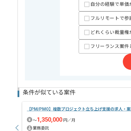
経験豊富なメンバーと成長が出来る環境でございます
自分の経験で単価
スキルアップされたい方、長期的に参画されたい方に
フルリモートで参
どれくらい裁量権
フリーランス案件
条件が似ている案件
【PM/PMO】複数プロジェクト立ち上げ支援の求人・案
1,350,000
〜
円／月
業務委託