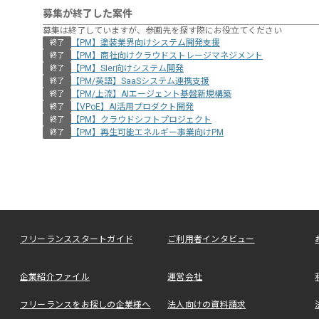
募集が終了した案件
募集は終了していますが、参画先を探す際にお役立てください
【PM】塗装業界向けシステム開発支援
終了
【PM】商社向けクラウドストレージマネジメント
終了
【PM】SIer向けシステム開発
終了
【PM/英語】SaaSシステム連携支援
終了
【PM/上流】AIエージェント基盤新規構築
終了
【VPoE】AI活用プロダクト開発
終了
【PM】クラウドシフトプロジェクト
終了
【PM】再生可能エネルギー事業向けPM
終了
フリーランススタートガイド
ご利用者インタビュー
企業紹介ファイル
運営会社
フリーランスをお探しの企業様へ
法人向けの資料請求