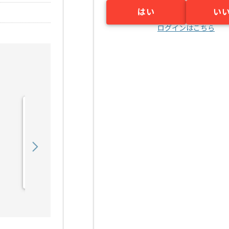
はい
い
ログインはこちら
【PM】予防接種システム
運用保守の求人・案件
950,000
〜
円／月
業務委託
豊洲（東京都）