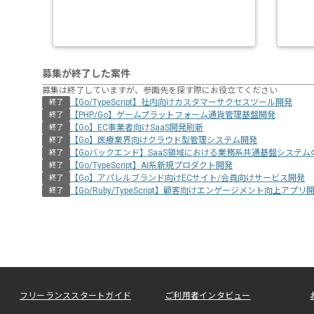
募集が終了した案件
募集は終了していますが、参画先を探す際にお役立てください
【Go/TypeScript】社内向けカスタマーサクセスツール開発
終了
【PHP/Go】ゲームプラットフォーム通貨管理基盤開発
終了
【Go】EC事業者向けSaaS開発刷新
終了
【Go】医療業界向けクラウド型管理システム開発
終了
【Goバックエンド】SaaS領域における業務系共通基盤システム
終了
【Go/TypeScript】AI系新規プロダクト開発
終了
【Go】アパレルブランド向けECサイト/会員向けサービス開発
終了
【Go/Ruby/TypeScript】顧客向けエンゲージメント向上アプリ
終了
フリーランススタートガイド
ご利用者インタビュー