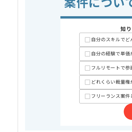
案件につい
※上記に似た経験やスキルをお持ち
DB
Redis , M
この案件で扱う技術
知り
OS
Linux
クラウド
AWS
自分のスキルでど
開発ツール
GitHub , 
自分の経験で単価
業務内容
システム
この案件のポイント
フルリモートで参
特徴
20代活躍中
, 自社サ
どれくらい裁量権
フリーランス案件
担当者より
ゲーム、遊技機開発事業等を展開している企業でござ
今回は工場向けデジタルツインシステム開発案件に携
基本的には常駐での作業を見込んでおります。
チームでの開発が得意な方にマッチします。