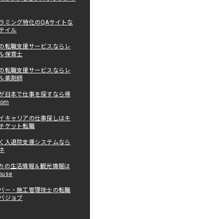
ラミング特化のQAサイトな
テイル
の転職支援サービスならレ
ル保育士
の転職支援サービスならレ
ル薬剤師
が日本で仕事を探すなら帰
com
イキャリアの仕事探しはキ
チケット転職
く入退院支援システムなら
ネ
カの生活情報＆観光情報は
ouse
バー・施工管理技士の転職
バジョブ