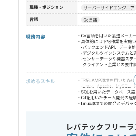
職種・ポジション
サーバーサイドエンジニア
言語
Go言語
・Go言語を用いた製造メーカ
職務内容
・具体的には下記作業を実施
-バックエンドAPI、データ
-デジタルツインシステムと
-センサーデータや機器ステ
-クライアント企業との要件
・下記LAMP環境を用いたWe
求めるスキル
-Linux、Apache、MySQL、
・SQLを用いたデータベース
・Gitを用いたチーム開発の経
・Linux環境での開発とデバッ
・Go言語を用いたW
・MQTTやWebS
・Docker等を用
歓迎スキル
レバテックフリーラ
・AWSやGCP等
・製造業向けのシス