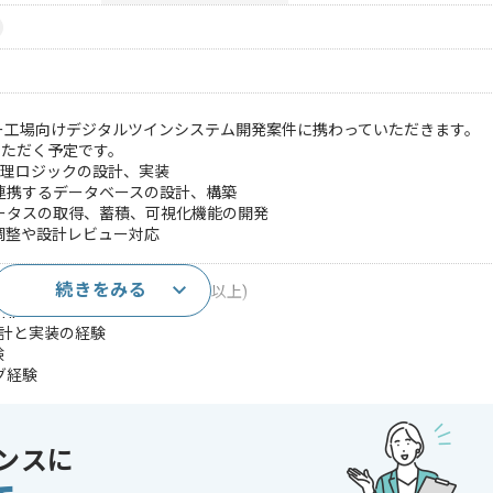
ー工場向けデジタルツインシステム開発案件に携わっていただきます。
いただく予定です。
処理ロジックの設計、実装
連携するデータベースの設計、構築
ータスの取得、蓄積、可視化機能の開発
調整や設計レビュー対応
続きをみる
bアプリケーション開発経験(3年以上)
PHP
設計と実装の経験
験
グ経験
ebアプリケーションとAPI開発経験
ocketを用いたリアルタイム通信処理の実装経験
いた開発環境の構築経験
ンスに
のクラウドサービス活用経験
テム開発経験、またはIoTデータ処理に関する知知見