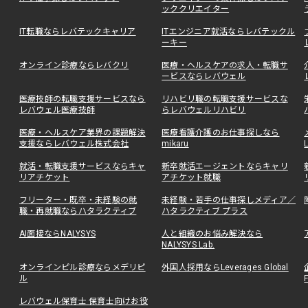
ッククリエイター
IT転職ならレバテックキャリア
ITエンジニア就活ならレバテックル
ーキー
オンライン診療ならレバクリ
医療・ヘルスケアの求人・転職サ
ービスならレバウェル
医療技師の転職支援サービスなら
リハビリ職の転職支援サービスな
レバウェル医療技師
らレバウェルリハビリ
医療・ヘルスケア業界の課題解決
医療看護介護のお仕事探しなら
支援ならレバウェル株式会社
mikaru
就活・転職支援サービスならキャ
新卒就活エージェントならキャリ
リアチケット
アチケット就職
フリーター・既卒・未経験の就
未経験・若手の仕事探しメディア／
職・再就職ならハタラクティブ
ハタラクティブ プラス
AI面接ならNALYSYS
人と組織のお悩み解決なら
NALYSYS Lab.
オンラインピル診療ならメデリピ
外国人採用ならLeverages Global
ル
レバウェル保育士 保育士向けお役