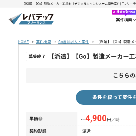
【派遣】【Go】製造メーカー工場向けデジタルツインシステム開発案件| ITフリーランス
AI検索が新登場
案件検索
HOME
案件検索
Go言語求人・案件
【派遣】【Go】製造
【派遣】【Go】製造メーカー
募集終了
こちらの
条件を絞って案件
4,900
単価
〜
円／時
契約形態
派遣