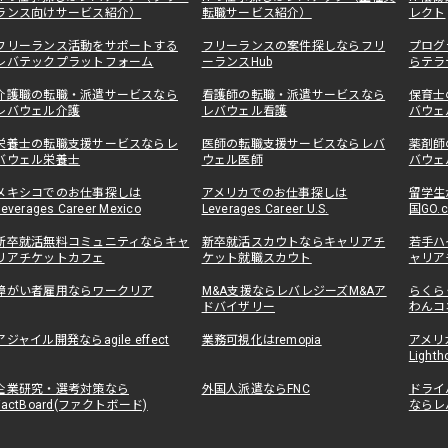
ランス向けサービス紹介）
転職サービス紹介）
レクト
フリーランス活動をサポートする
フリーランスの案件探しならフリ
プログ
レバテックプラットフォーム
ーランスHub
らテラ
介護職の転職・派遣サービスなら
看護師の転職・派遣サービスなら
保育士
レバウェル介護
レバウェル看護
バウェ
栄養士の転職支援サービスならレ
医師の転職支援サービスならレバ
薬剤師
バウェル栄養士
ウェル医師
バウェ
メキシコでのお仕事探しは
アメリカでのお仕事探しは
留学生
Leverages Career Mexico
Leverages Career U.S.
国GO.
新卒就活無料コミュニティならキャ
新卒就活スカウトならキャリアチ
若手ハ
リアチケットカフェ
ケット就職スカウト
ャリア
障がい者雇用ならワークリア
M&A支援ならレバレジーズM&Aア
らくら
ドバイザリー
わんコ
アジャイル開発ならagile effect
業務可視化はremopia
アメリ
Lighth
企業研究・選考対策なら
外国人派遣ならFNC
ドライ
FactBoard(ファクトボード)
ならレ