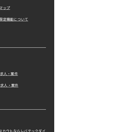
マップ
限定機能について
の求人・案件
tの求人・案件
職スカウトならレバテックダイ