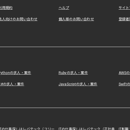
利用規約
ヘルプ
サイト
法人向けのお問い合わせ
個人様のお問い合わせ
登録者
Pythonの求人・案件
Rubyの求人・案件
AWS
C#の求人・案件
JavaScriptの求人・案件
Swif
ITの仕事探しはレバテック（フリー
ITの仕事探しはレバテック（正社員
IT転