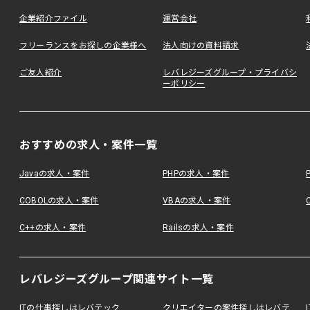
企業紹介ファイル
運営会社
フリーランスをお探しの企業様へ
法人向けの資料請求
ご友人紹介
レバレジーズグループ・プライバシ
ーポリシー
おすすめの求人・案件一覧
Javaの求人・案件
PHPの求人・案件
COBOLの求人・案件
VBAの求人・案件
C++の求人・案件
Railsの求人・案件
レバレジーズグループ関連サイト一覧
ITの仕事探しはレバテック
クリエイターの案件探しはレバテ