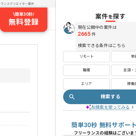
ーランスクリエイター案件
\
簡単30秒
/
案件
探す
を
無料登録
現在公開中の案件は
2665
件
検索できる条件はこちら
リモート
単
職種
言語・
エリア
稼働
検索する
AI検索を使ってみる
簡単30秒 無料サポー
フリーランスの経験はございま