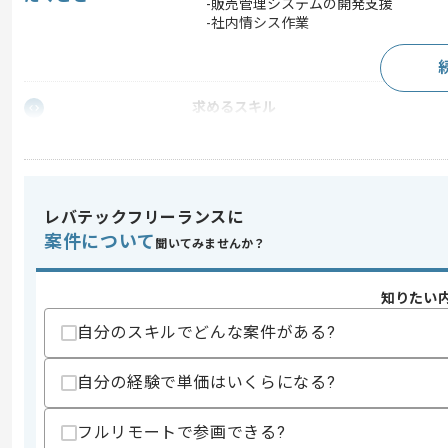
-販売管理システムの開発支援
-社内情シス作業
求めるスキル
スキル
・VB.NETを用いた開発経験
・基本設計以降のご経験
・PL/SQLを用いた開発経験
歓迎スキル
レバテックフリーランスに
・C#を用いた開発経験
案件について
聞いてみませんか？
・会計系の作業に関する知見
・情シスでの参画経験
知りたい
スキルに不安がある方へ
自分のスキルでどんな案件がある?
上記に似た経験やスキルをお持ちであれば申
自分の経験で単価はいくらになる?
精算条件
有
フルリモートで参画できる?
精算・お支払い
精算基準時間
140時間〜180時間