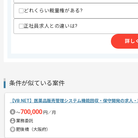
支払いサイト
15日
どれくらい裁量権がある?
正社員求人との違いは?
商談回数
1回
詳し
その他募集要項
募集人数
1人
作業開始日
2025/10/20
週5日常駐での作業を想定しております
条件が似ている案件
エージェントからのコ
メント
取引実績のある企業の案件です。
【VB.NET】医薬品販売管理システム機能回収・保守開発の求人・
これまでの経験を活かしてご活躍いただ
700,000
〜
円／月
長期案件ですので腰を据えて作業された
業務委託
ぜひ一度、ご商談で雰囲気を掴んでいた
肥後橋（大阪府）