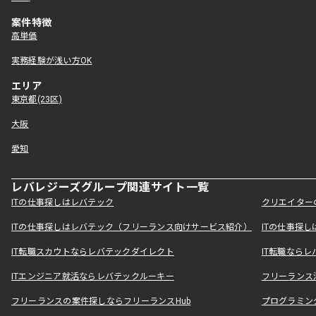
案件特徴
高単価
実務経験が浅い方OK
エリア
東京都(23区)
大阪
愛知
レバレジーズグループ関連サイト一覧
ITの仕事探しはレバテック
クリエイター
ITの仕事探しはレバテック（フリーランス向けサービス紹介）
ITの仕事探
IT転職スカウトならレバテックダイレクト
IT転職なら
ITエンジニア就活ならレバテックルーキー
フリーランス
フリーランスの案件探しならフリーランスHub
プログラミン