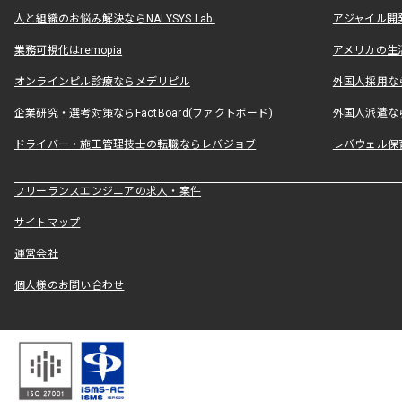
人と組織のお悩み解決ならNALYSYS Lab.
アジャイル開発なら
業務可視化はremopia
アメリカの生活
オンラインピル診療ならメデリピル
外国人採用ならLe
企業研究・選考対策ならFactBoard(ファクトボード)
外国人派遣なら
ドライバー・施工管理技士の転職ならレバジョブ
レバウェル保
フリーランスエンジニアの求人・案件
サイトマップ
運営会社
個人様のお問い合わせ