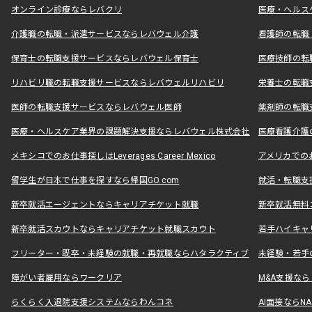
オンライン診療ならレバクリ
医療・ヘルス
介護職の転職・派遣サービスならレバウェル介護
看護師の転職
保育士の転職支援サービスならレバウェル保育士
医療技師の転
リハビリ職の転職支援サービスならレバウェルリハビリ
栄養士の転職
医師の転職支援サービスならレバウェル医師
薬剤師の転職
医療・ヘルスケア業界の課題解決支援ならレバウェル株式会社
医療看護介護の
メキシコでのお仕事探しはLeverages Career Mexico
アメリカでのお仕事
留学生が日本で仕事を探すなら帰国GO.com
就活・転職支
新卒就活エージェントならキャリアチケット就職
新卒就活無料
新卒就活スカウトならキャリアチケット就職スカウト
若手ハイキャ
フリーター・既卒・未経験の就職・再就職ならハタラクティブ
未経験・若手
障がい者雇用ならワークリア
M&A支援な
らくらく入退院支援システムならわんコネ
AI面接ならNAL