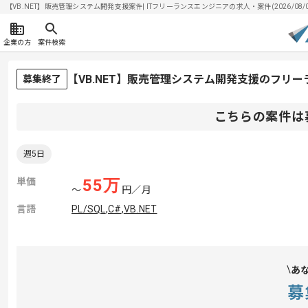
【VB.NET】販売管理システム開発支援案件| ITフリーランスエンジニアの求人・案件(2026/08/
企業の方
案件検索
【VB.NET】販売管理システム開発支援のフリ
募集終了
こちらの案件は
週5日
単価
55
万
〜
円／月
言語
PL/SQL
,
C#
,
VB.NET
あ
募