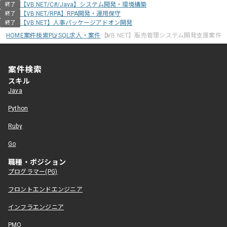
【VB.NET/C#/Java】システム開発・環境構築
終了
【VB.NET/RPA】RPA開発・運用保守
終了
【VB.NET】人事パッケージアドオン開発
終了
HOME
案件検索
PL/SQL求人・案件
【VB.NET】販売管理システム開発支援案件
案件検索
スキル
Java
Python
Ruby
Go
職種・ポジション
プログラマー(PG)
フロントエンドエンジニア
インフラエンジニア
PMO