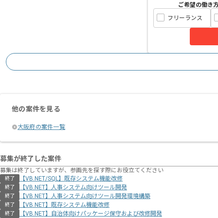
ご希望の働き
フリーランス
他の案件を見る
大阪府の案件一覧
募集が終了した案件
募集は終了していますが、参画先を探す際にお役立てください
【VB.NET/SQL】既存システム機能改修
終了
【VB.NET】人事システム向けツール開発
終了
【VB.NET】人事システム向けツール開発環境構築
終了
【VB.NET】既存システム機能改修
終了
【VB.NET】自治体向けパッケージ保守および改修開発
終了