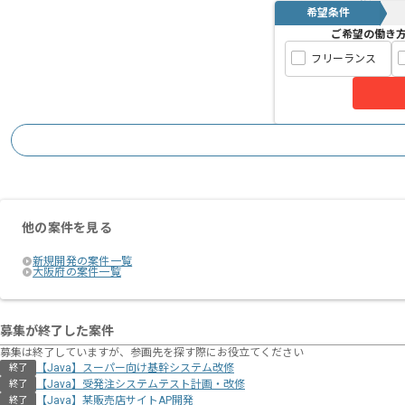
希望条件
ご希望の働き
フリーランス
他の案件を見る
新規開発の案件一覧
大阪府の案件一覧
募集が終了した案件
募集は終了していますが、参画先を探す際にお役立てください
【Java】スーパー向け基幹システム改修
終了
【Java】受発注システムテスト計画・改修
終了
【Java】某販売店サイトAP開発
終了