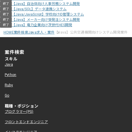
【Java】自治体向け人事労務システム開発
終了
【Java/SQL】データ連携システム
終了
【Java/JavaScript】学校向けID管理システム
終了
【Java】メーカー向け受発注システム開発
終了
【Java】電力企業向け次世代HES開発
終了
HOME
案件検索
Java求人・案件
【Java】公共交通機関向けシステム開発案件
案件検索
スキル
Java
Python
Ruby
Go
職種・ポジション
プログラマー(PG)
フロントエンドエンジニア