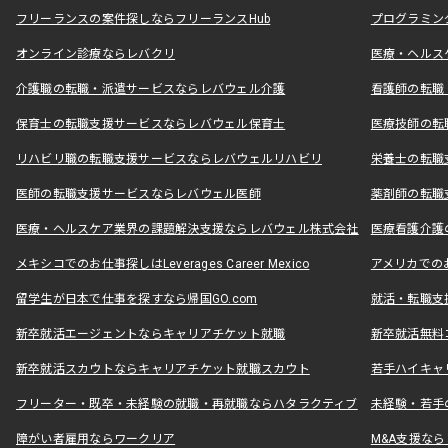
フリーランスの案件探しならフリーランスHub
プログラミン
オンライン診療ならレバクリ
医療・ヘルス
介護職の転職・派遣サービスならレバウェル介護
看護師の転職
保育士の転職支援サービスならレバウェル保育士
医療技師の転
リハビリ職の転職支援サービスならレバウェルリハビリ
栄養士の転職
医師の転職支援サービスならレバウェル医師
薬剤師の転職
医療・ヘルスケア業界の課題解決支援ならレバウェル株式会社
医療看護介護の
メキシコでのお仕事探しはLeverages Career Mexico
アメリカでのお仕事
留学生が日本で仕事を探すなら帰国GO.com
就活・転職支
新卒就活エージェントならキャリアチケット就職
新卒就活無料
新卒就活スカウトならキャリアチケット就職スカウト
若手ハイキャ
フリーター・既卒・未経験の就職・再就職ならハタラクティブ
未経験・若手
障がい者雇用ならワークリア
M&A支援な