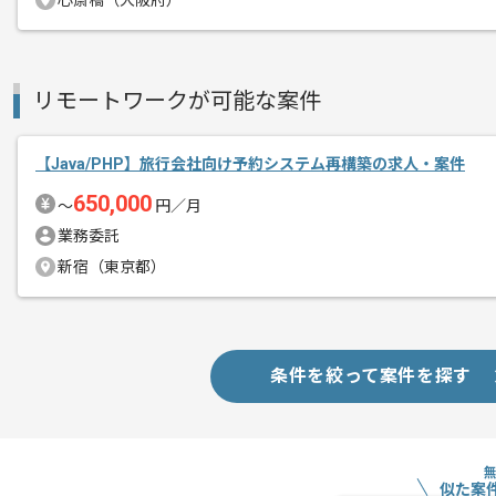
心斎橋（大阪府）
リモートワークが可能な案件
【Java/PHP】旅行会社向け予約システム再構築の求人・案件
650,000
〜
円／月
業務委託
新宿（東京都）
条件を絞って案件を探す
似た案