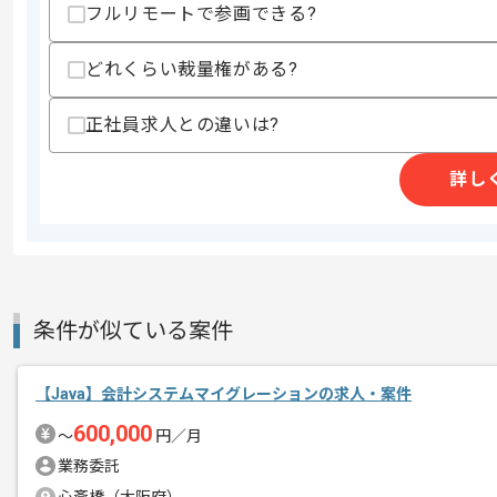
作業開始日
2026/01/12
フルリモートで参画できる?
どれくらい裁量権がある?
基本的には常駐での作業を見込んでおり
エージェントからのコ
正社員求人との違いは?
モビリティ関連の受託サービスを展開し
メント
詳し
今回は公共交通機関向けシステム開発案
Javaのご経験を活かしたい方にお勧め
条件が似ている案件
【Java】会計システムマイグレーションの求人・案件
600,000
〜
円／月
業務委託