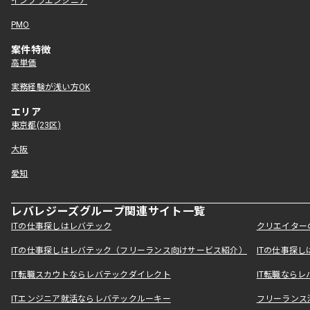
インフラエンジニア
PMO
案件特徴
高単価
実務経験が浅い方OK
エリア
東京都(23区)
大阪
愛知
レバレジーズグループ関連サイト一覧
ITの仕事探しはレバテック
クリエイター
ITの仕事探しはレバテック（フリーランス向けサービス紹介）
ITの仕事探
IT転職スカウトならレバテックダイレクト
IT転職なら
ITエンジニア就活ならレバテックルーキー
フリーランス