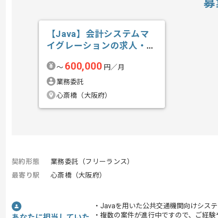
募
【Java】会計システムマ
イグレーションの求人・案
件
600,000
〜
円／月
業務委託
心斎橋（大阪府）
契約形態
業務委託（フリーランス）
最寄り駅
心斎橋（大阪府）
・Javaを用いた公共交通機関向けシス
・複数の案件が進行中ですので、ご経験
あなたに担当していた