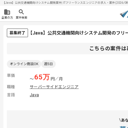
【Java】公共交通機関向けシステム開発案件| ITフリーランスエンジニアの求人・案件(2026/08/
企業の方
案件検索
【Java】公共交通機関向けシステム開発のフリ
募集終了
こちらの案件は
オンライン商談OK
週5日
単価
65
万
〜
円／月
職種
サーバーサイドエンジニア
言語
Java
あ