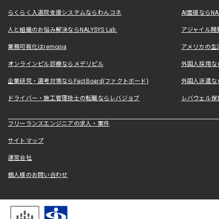
らくらく入退院支援システムならわんコネ
AI面接ならNAL
人と組織のお悩み解決ならNALYSYS Lab.
アジャイル開発なら
業務可視化はremopia
アメリカの生活
オンラインピル診療ならメデリピル
外国人採用ならLe
企業研究・選考対策ならFactBoard(ファクトボード)
外国人派遣なら
ドライバー・施工管理技士の転職ならレバジョブ
レバウェル保
フリーランスエンジニアの求人・案件
サイトマップ
運営会社
個人様のお問い合わせ