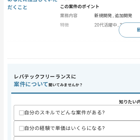
この案件のポイント
だくこと
業務内容
新規開発 , 追加開発
特徴
20代活躍中 , 30代活躍中
求めるスキル
スキル
・Javaを用いた開発経験3年以上
歓迎スキル
・リーダー経験
レバテックフリーランスに
案件について
聞いてみませんか？
スキルに不安がある方へ
上記に似た経験やスキルをお持ちであれば申
知りたい
自分のスキルでどんな案件がある?
商談回数
1回
自分の経験で単価はいくらになる?
その他募集要項
募集人数
1人