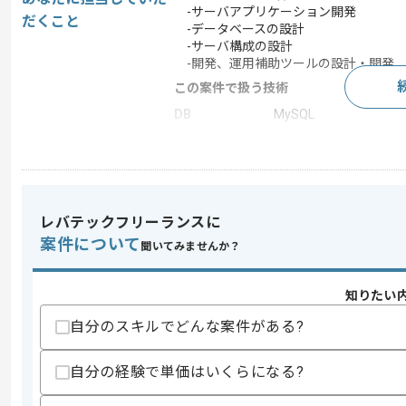
-サーバアプリケーション開発
だくこと
-データベースの設計
-サーバ構成の設計
-開発、運用補助ツールの設計・開発
この案件で扱う技術
DB
MySQL
クラウド
AWS
開発ツール
GitHub , JIRA
この案件のポイント
レバテックフリーランスに
業界
ソーシャルゲーム
案件について
聞いてみませんか？
業務内容
新規開発 , 追加開発
特徴
長期プロジェクト , リー
知りたい
自分のスキルでどんな案件がある?
求めるスキル
スキル
自分の経験で単価はいくらになる?
・Goを用いた開発経験(3年以上)
・ドメインを理解されて設計に活かした