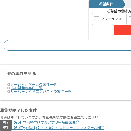
希望条件
ご希望の働き
フリーランス
他の案件を見る
ソーシャルゲームの案件一覧
追加開発の案件一覧
サーバーサイドエンジニアの案件一覧
募集が終了した案件
募集は終了していますが、参画先を探す際にお役立てください
【Go】学習塾向け学習アプリ管理画面開発
終了
【Go/TypeScript】社内向けカスタマーサクセスツール開発
終了