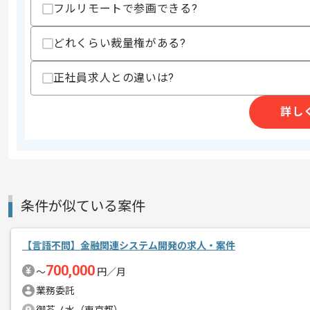
・DBと接続するサーバーアプリケーシ
フルリモートで参画できる?
・Git、GitHubをつかった複数人での開
歓迎スキル
どれくらい裁量権がある?
・アジャイル、スクラム開発の実務経験
・クラウドオーケストレーションへの多
正社員求人との違いは?
・Docker、ECSなどコンテナ技術の知
・git-flow、GitHubFlowなどの各
・プログラミングアーキテクチャへの多
詳し
・JMeterなどによる負荷テストとパフ
・DBのパフォーマンスチューニングの
スキルに不安がある方へ
上記に似た経験やスキルをお持ちであれば申
条件が似ている案件
精算条件
有
【言語不問】金融関連システム開発の求人・案件
精算・お支払い
精算基準時間
140時間〜180時間
700,000
〜
円／月
支払いサイト
15日
業務委託