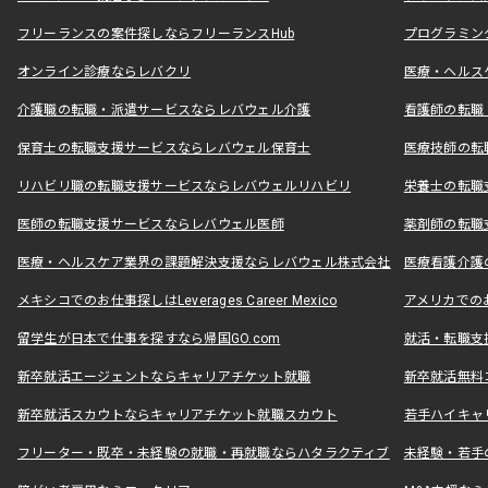
フリーランスの案件探しならフリーランスHub
プログラミン
オンライン診療ならレバクリ
医療・ヘルス
介護職の転職・派遣サービスならレバウェル介護
看護師の転職
保育士の転職支援サービスならレバウェル保育士
医療技師の転
リハビリ職の転職支援サービスならレバウェルリハビリ
栄養士の転職
医師の転職支援サービスならレバウェル医師
薬剤師の転職
医療・ヘルスケア業界の課題解決支援ならレバウェル株式会社
医療看護介護の
メキシコでのお仕事探しはLeverages Career Mexico
アメリカでのお仕事
留学生が日本で仕事を探すなら帰国GO.com
就活・転職支
新卒就活エージェントならキャリアチケット就職
新卒就活無料
新卒就活スカウトならキャリアチケット就職スカウト
若手ハイキャ
フリーター・既卒・未経験の就職・再就職ならハタラクティブ
未経験・若手