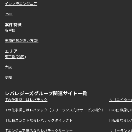
インフラエンジニア
PMO
案件特徴
高単価
実務経験が浅い方OK
エリア
東京都(23区)
大阪
愛知
レバレジーズグループ関連サイト一覧
ITの仕事探しはレバテック
クリエイター
ITの仕事探しはレバテック（フリーランス向けサービス紹介）
ITの仕事探
IT転職スカウトならレバテックダイレクト
IT転職なら
ITエンジニア就活ならレバテックルーキー
フリーランス