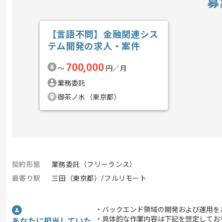
募
【言語不問】金融関連シス
テム開発の求人・案件
700,000
〜
円／月
業務委託
御茶ノ水（東京都）
契約形態
業務委託（フリーランス）
最寄り駅
三田（東京都）/フルリモート
・バックエンド領域の開発および運用を
・具体的な作業内容は下記を想定してお
あなたに担当していた