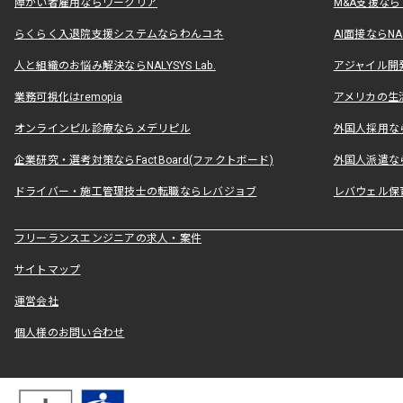
障がい者雇用ならワークリア
M&A支援な
らくらく入退院支援システムならわんコネ
AI面接ならNAL
人と組織のお悩み解決ならNALYSYS Lab.
アジャイル開発なら
業務可視化はremopia
アメリカの生活
オンラインピル診療ならメデリピル
外国人採用ならLe
企業研究・選考対策ならFactBoard(ファクトボード)
外国人派遣なら
ドライバー・施工管理技士の転職ならレバジョブ
レバウェル保
フリーランスエンジニアの求人・案件
サイトマップ
運営会社
個人様のお問い合わせ