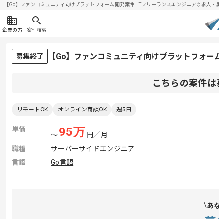
【Go】ファンコミュニティ向けプラットフォーム開発案件| ITフリーランスエンジニアの求人・案件(2
企業の方
案件検索
【Go】ファンコミュニティ向けプラットフォー
募集終了
こちらの案件は
リモートOK
オンライン商談OK
週5日
単価
95
万
〜
円／月
職種
サーバーサイドエンジニア
言語
Go言語
あ