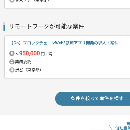
御茶ノ水（東京都）
商談回数
1回
その他募集要項
募集人数
1人
リモートワークが可能な案件
作業開始日
2025/12/01
【Go】ブロックチェーンWeb3領域アプリ開発の求人・案件
950,000
世界トップクラスのVTuber事務所の運
〜
円／月
エージェントからのコ
コンテンツテクノロジー領域のスタート
業務委託
メント
渋谷（東京都）
プロジェクトは長期を想定しており、
中長期的に腰をすえての参画を希望され
基本的にリモートでの作業を導入してお
条件を絞って案件を探す
似た案