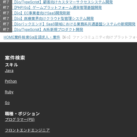
【Go/TypeScript】顧客向けカスタマーサクセスシステム開発
終了
【PHP/Go】ゲームプラットフォーム通貨管理基盤開発
終了
【Go】EC事業者向けSaaS開発刷新
終了
【Go】医療業界向けクラウド型管理システム開発
終了
【Goバックエンド】SaaS領域における業務系共通基盤システムの新規開発
終了
【Go/TypeScript】AI系新規プロダクト開発
終了
HOME
案件検索
Go言語求人・案件
【Go】ファンコミュニティ向けプラットフォ
案件検索
スキル
Java
Python
Ruby
Go
職種・ポジション
プログラマー(PG)
フロントエンドエンジニア