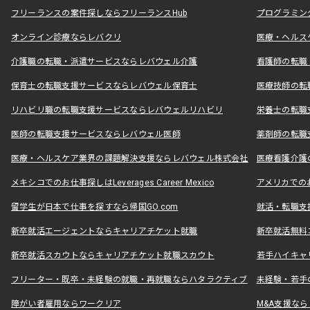
フリーランスの案件探しならフリーランスHub
プログラミン
オンライン診療ならレバクリ
医療・ヘルス
介護職の転職・派遣サービスならレバウェル介護
看護師の転職
保育士の転職支援サービスならレバウェル保育士
医療技師の転
リハビリ職の転職支援サービスならレバウェルリハビリ
栄養士の転職
医師の転職支援サービスならレバウェル医師
薬剤師の転職
医療・ヘルスケア業界の課題解決支援ならレバウェル株式会社
医療看護介護の
メキシコでのお仕事探しはLeverages Career Mexico
アメリカでのお仕事
留学生が日本で仕事を探すなら帰国GO.com
就活・転職支
新卒就活エージェントならキャリアチケット就職
新卒就活無料
新卒就活スカウトならキャリアチケット就職スカウト
若手ハイキャ
フリーター・既卒・未経験の就職・再就職ならハタラクティブ
未経験・若手
障がい者雇用ならワークリア
M&A支援な