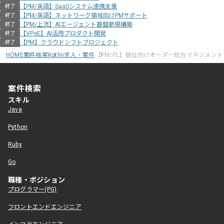
【PM/英語】SaaSシステム連携支援
終了
【PM/英語】ネットワーク領域向けPMサポート
終了
【PM/上流】AIエージェント基盤新規構築
終了
【VPoE】AI活用プロダクト開発
終了
【PM】クラウドシフトプロジェクト
終了
HOME
案件検索
Kotlin求人・案件
【PM/PL】個社向けオーダー総合マネジメン
案件検索
スキル
Java
Python
Ruby
Go
職種・ポジション
プログラマー(PG)
フロントエンドエンジニア