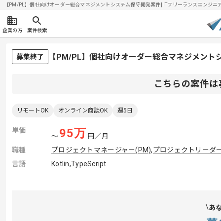
【PM/PL】個社向けオーダー総合マネジメントシステム保守開発案件| ITフリーランスエンジニアの求
企業の方
案件検索
【PM/PL】個社向けオーダー総合マネジメン
募集終了
こちらの案件は
リモートOK
オンライン商談OK
週5日
単価
95
万
〜
円／月
職種
プロジェクトマネージャー(PM)
,
プロジェクトリーダー(
言語
Kotlin
,
TypeScript
あ