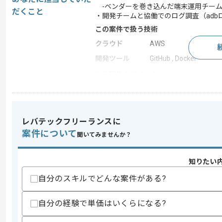
-ベンダーを巻き込んだ端末運用チーム
だくこと
・開発チームと協働でのログ調査（adb
この案件で扱う技術
クラウド
AWS
開発ツール
GitHub , Docker
この案件のポイント
業務内容
システム開発
特徴
参画実績あり
レバテックフリーランスに
案件について
聞いてみませんか？
求めるスキル
スキル
・PM経験(5年以上)
知りたい
・Android経験
自分のスキルでどんな案件がある?
歓迎スキル
・小売と飲食及びECなどのオンライン
自分の経験で単価はいくらになる?
スキルに不安がある方へ