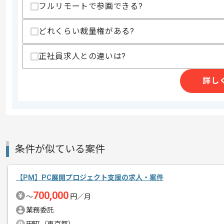
上記に似た経験やスキルをお持ちであれば申
フルリモートで参画できる?
どれくらい裁量権がある?
商談回数
1回
正社員求人との違いは?
その他募集要項
募集人数
1人
作業開始日
2025/12/15
詳し
レバテックでの実績がある企業の案件で
エージェントからのコ
メント
PM、PLの経験を活かすことができます
条件が似ている案件
新しいアイディアや技術を積極的に導入
経験豊富なメンバーと成長が出来る環境
【PM】PC展開プロジェクト支援の求人・案件
スキルアップされたい方、長期的に参画
700,000
〜
円／月
業務委託
基本的には一部リモート作業を見込んで