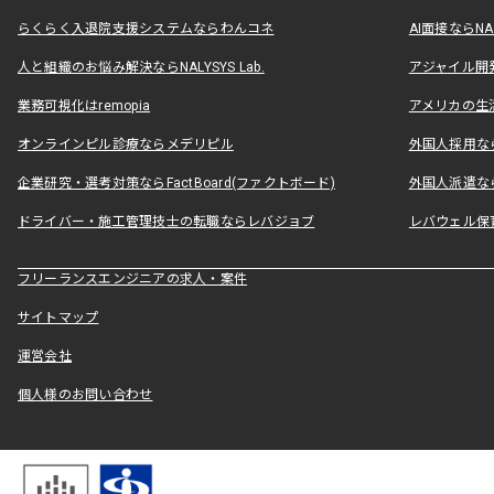
らくらく入退院支援システムならわんコネ
AI面接ならNAL
人と組織のお悩み解決ならNALYSYS Lab.
アジャイル開発なら
業務可視化はremopia
アメリカの生活
オンラインピル診療ならメデリピル
外国人採用ならLe
企業研究・選考対策ならFactBoard(ファクトボード)
外国人派遣なら
ドライバー・施工管理技士の転職ならレバジョブ
レバウェル保
フリーランスエンジニアの求人・案件
サイトマップ
運営会社
個人様のお問い合わせ