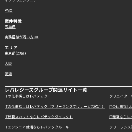
インフラエンジニア
PMO
案件特徴
高単価
実務経験が浅い方OK
エリア
東京都(23区)
大阪
愛知
レバレジーズグループ関連サイト一覧
ITの仕事探しはレバテック
クリエイター
ITの仕事探しはレバテック（フリーランス向けサービス紹介）
ITの仕事探
IT転職スカウトならレバテックダイレクト
IT転職なら
ITエンジニア就活ならレバテックルーキー
フリーランス