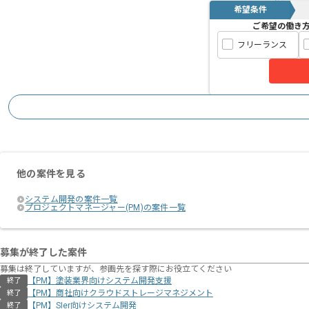
希望条件
ご希望の働き
フリーランス
他の案件を見る
システム開発の案件一覧
プロジェクトマネージャー(PM)の案件一覧
募集が終了した案件
募集は終了していますが、参画先を探す際にお役立てください
【PM】塗装業界向けシステム開発支援
終了
【PM】商社向けクラウドストレージマネジメント
終了
【PM】SIer向けシステム開発
終了