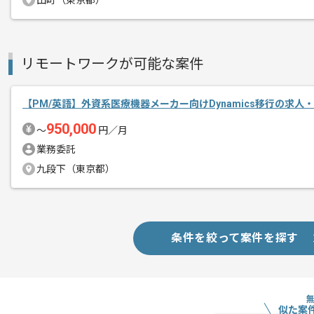
田町（東京都）
リモートワークが可能な案件
【PM/英語】外資系医療機器メーカー向けDynamics移行の求人
950,000
〜
円／月
業務委託
九段下（東京都）
条件を絞って案件を探す
似た案