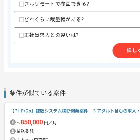
フルリモートで参画できる?
・Gitを用いたチーム開発経験
歓迎スキル
どれくらい裁量権がある?
・AWSやGCPなどクラウドでのインフ
・JavaScript、Vue.js、Reactな
正社員求人との違いは?
・アジャイル手法を用いた開発経験
・大規模サービスの開発、運用経験
・Webマーケティングに関する知見
詳し
スキルに不安がある方へ
上記に似た経験やスキルをお持ちであれば申
条件が似ている案件
商談回数
1回
その他募集要項
募集人数
1人
【PHP/Go】複数システム横断開発案件 ※アダルト含むの求人
作業開始日
2025/11/21
850,000
〜
円／月
業務委託
メディア事業やインターネット広告事業