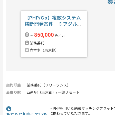
募
【PHP/Go】複数システム
横断開発案件 ※アダルト
含むの求人・案件
850,000
〜
円／月
業務委託
六本木（東京都）
契約形態
業務委託（フリーランス）
最寄り駅
西新宿（東京都）/一部リモート
・PHPを用いた納税マッチングプラット
に携わっていただきます。
あなたに担当していた