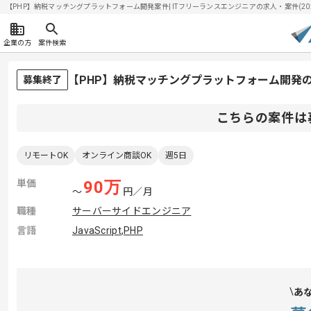
【PHP】納税マッチングプラットフォーム開発案件| ITフリーランスエンジニアの求人・案件(2026/
企業の方
案件検索
【PHP】納税マッチングプラットフォーム開発
募集終了
こちらの案件は
リモートOK
オンライン商談OK
週5日
単価
90
万
〜
円／月
職種
サーバーサイドエンジニア
言語
JavaScript
,
PHP
あ