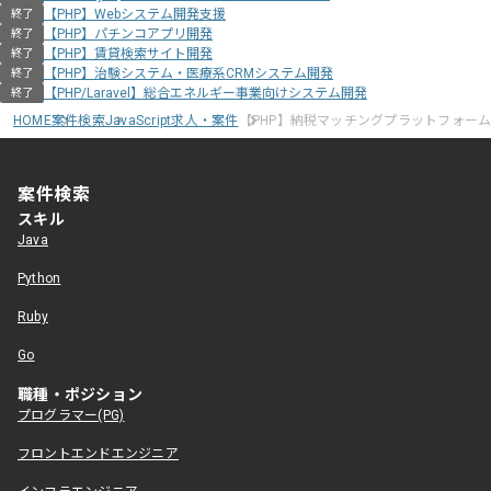
【PHP】Webシステム開発支援
終了
【PHP】パチンコアプリ開発
終了
【PHP】賃貸検索サイト開発
終了
【PHP】治験システム・医療系CRMシステム開発
終了
【PHP/Laravel】総合エネルギー事業向けシステム開発
終了
HOME
案件検索
JavaScript求人・案件
【PHP】納税マッチングプラットフォー
案件検索
スキル
Java
Python
Ruby
Go
職種・ポジション
プログラマー(PG)
フロントエンドエンジニア