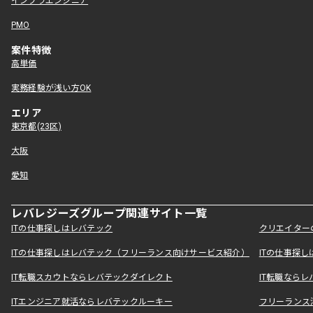
インフラエンジニア
PMO
案件特徴
高単価
実務経験が浅い方OK
エリア
東京都(23区)
大阪
愛知
レバレジーズグループ関連サイト一覧
ITの仕事探しはレバテック
クリエイター
ITの仕事探しはレバテック（フリーランス向けサービス紹介）
ITの仕事探
IT転職スカウトならレバテックダイレクト
IT転職なら
ITエンジニア就活ならレバテックルーキー
フリーランス