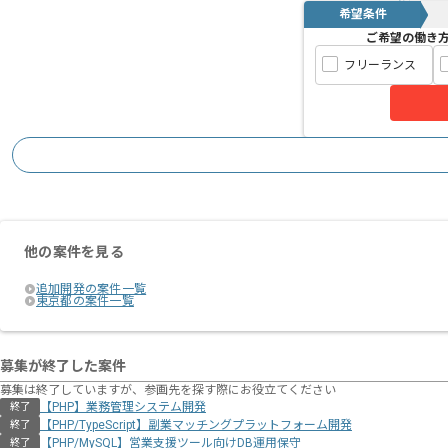
希望条件
ご希望の働き
フリーランス
他の案件を見る
追加開発の案件一覧
東京都の案件一覧
募集が終了した案件
募集は終了していますが、参画先を探す際にお役立てください
【PHP】業務管理システム開発
終了
【PHP/TypeScript】副業マッチングプラットフォーム開発
終了
【PHP/MySQL】営業支援ツール向けDB運用保守
終了