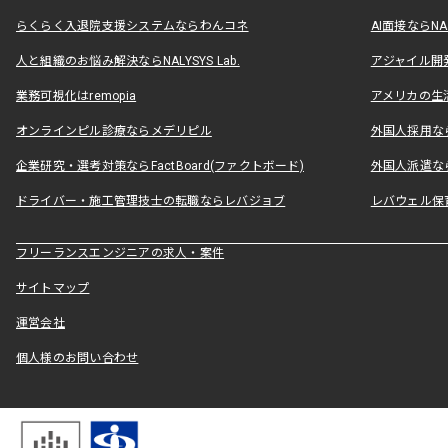
らくらく入退院支援システムならわんコネ
AI面接ならNAL
人と組織のお悩み解決ならNALYSYS Lab.
アジャイル開発なら
業務可視化はremopia
アメリカの生活
オンラインピル診療ならメデリピル
外国人採用ならLe
企業研究・選考対策ならFactBoard(ファクトボード)
外国人派遣なら
ドライバー・施工管理技士の転職ならレバジョブ
レバウェル保
フリーランスエンジニアの求人・案件
サイトマップ
運営会社
個人様のお問い合わせ