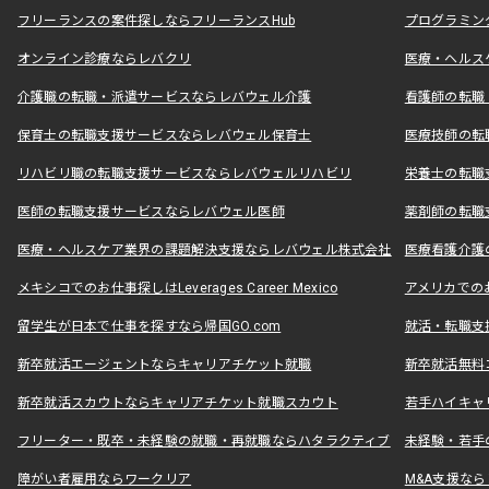
フリーランスの案件探しならフリーランスHub
プログラミン
オンライン診療ならレバクリ
医療・ヘルス
介護職の転職・派遣サービスならレバウェル介護
看護師の転職
保育士の転職支援サービスならレバウェル保育士
医療技師の転
リハビリ職の転職支援サービスならレバウェルリハビリ
栄養士の転職
医師の転職支援サービスならレバウェル医師
薬剤師の転職
医療・ヘルスケア業界の課題解決支援ならレバウェル株式会社
医療看護介護の
メキシコでのお仕事探しはLeverages Career Mexico
アメリカでのお仕事
留学生が日本で仕事を探すなら帰国GO.com
就活・転職支
新卒就活エージェントならキャリアチケット就職
新卒就活無料
新卒就活スカウトならキャリアチケット就職スカウト
若手ハイキャ
フリーター・既卒・未経験の就職・再就職ならハタラクティブ
未経験・若手
障がい者雇用ならワークリア
M&A支援な