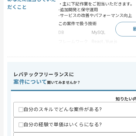
・主に下記作業をご担当いただきます。
だくこと
-追加開発と保守運用
-サービスの改善やパフォーマンス向上
この案件で扱う技術
DB
MySQL
フレームワーク
React , Vue.js
クラウド
Google Cloud Platform
開発ツール
Git
この案件のポイント
レバテックフリーランスに
業務内容
追加開発 , 自社製品開
案件について
聞いてみませんか？
20代活躍中 , 30代活躍中
特徴
社内開発が多い
知りたい
自分のスキルでどんな案件がある?
求めるスキル
スキル
・Webアプリケーション開発経験(3年以
自分の経験で単価はいくらになる?
・PHP、Laravelを用いた開発経験
・MySQLなどRDBMSを用いた開発経験