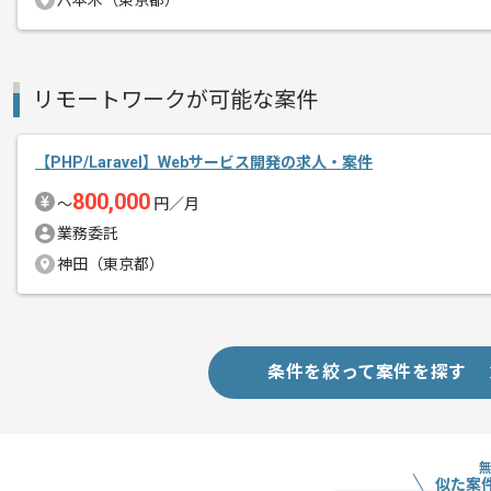
六本木（東京都）
エージェントからのコ
マッチングプラットフォーム運営事業等
メント
今回は納税マッチングプラットフォーム
リモートワークが可能な案件
PHPを用いた実務経験を活かしたい方に
【PHP/Laravel】Webサービス開発の求人・案件
基本的には一部リモートでの作業を見込
800,000
〜
円／月
業務委託
神田（東京都）
条件を絞って案件を探す
似た案