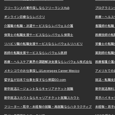
フリーランスの案件探しならフリーランスHub
プログラミン
オンライン診療ならレバクリ
医療・ヘルス
介護職の転職・派遣サービスならレバウェル介護
看護師の転職
保育士の転職支援サービスならレバウェル保育士
医療技師の転
リハビリ職の転職支援サービスならレバウェルリハビリ
栄養士の転職
医師の転職支援サービスならレバウェル医師
薬剤師の転職
医療・ヘルスケア業界の課題解決支援ならレバウェル株式会社
医療看護介護の
メキシコでのお仕事探しはLeverages Career Mexico
アメリカでのお仕事
留学生が日本で仕事を探すなら帰国GO.com
就活・転職支
新卒就活エージェントならキャリアチケット就職
新卒就活無料
新卒就活スカウトならキャリアチケット就職スカウト
若手ハイキャ
フリーター・既卒・未経験の就職・再就職ならハタラクティブ
未経験・若手