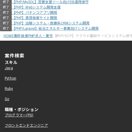
【PHP/MySQL】営業支援ツール向けDB運用保守
終了
【PHP】Webシステム開発支援
終了
【PHP】パチンコアプリ開発
終了
【PHP】賃貸検索サイト開発
終了
【PHP】治験システム・医療系CRMシステム開発
終了
【PHP/Laravel】総合エネルギー事業向けシステム開発
終了
HOME
案件検索
PHP求人・案件
【PHP/GCP】クラウド翻訳サービスシステム保
案件検索
スキル
Java
Python
Ruby
Go
職種・ポジション
プログラマー(PG)
フロントエンドエンジニア