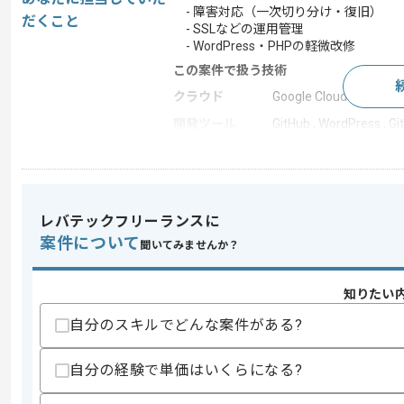
- 障害対応（一次切り分け・復旧）
だくこと
- SSLなどの運用管理
- WordPress・PHPの軽微改修
この案件で扱う技術
クラウド
Google Cloud Platform
開発ツール
GitHub , WordPress , Git
この案件のポイント
業務内容
追加開発
担当領域/システ
クラウドサービス
ム
レバテックフリーランスに
案件について
特徴
参画実績あり , 20代活躍中
聞いてみませんか？
知りたい
求めるスキル
自分のスキルでどんな案件がある?
スキル
・GCPの運用経験
-Linux基本操作
自分の経験で単価はいくらになる?
-証明書
-ファイアウォール