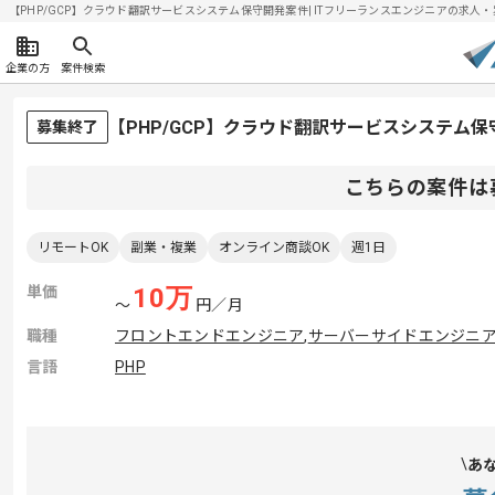
【PHP/GCP】クラウド翻訳サービスシステム保守開発案件| ITフリーランスエンジニアの求人・案件(
企業の方
案件検索
【PHP/GCP】クラウド翻訳サービスシステム
募集終了
こちらの案件は
リモートOK
副業・複業
オンライン商談OK
週1日
単価
10
万
〜
円／月
職種
フロントエンドエンジニア
,
サーバーサイドエンジニ
言語
PHP
あ