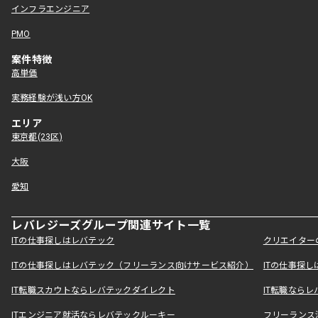
インフラエンジニア
PMO
案件特徴
高単価
実務経験が浅い方OK
エリア
東京都(23区)
大阪
愛知
レバレジーズグループ関連サイト一覧
ITの仕事探しはレバテック
クリエイター
ITの仕事探しはレバテック（フリーランス向けサービス紹介）
ITの仕事探
IT転職スカウトならレバテックダイレクト
IT転職なら
ITエンジニア就活ならレバテックルーキー
フリーランス