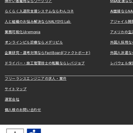
障がい者雇用ならワークリア
M&A支援な
らくらく入退院支援システムならわんコネ
AI面接ならNAL
人と組織のお悩み解決ならNALYSYS Lab.
アジャイル開発なら
業務可視化はremopia
アメリカの生活
オンラインピル診療ならメデリピル
外国人採用ならLe
企業研究・選考対策ならFactBoard(ファクトボード)
外国人派遣なら
ドライバー・施工管理技士の転職ならレバジョブ
レバウェル保
フリーランスエンジニアの求人・案件
サイトマップ
運営会社
個人様のお問い合わせ