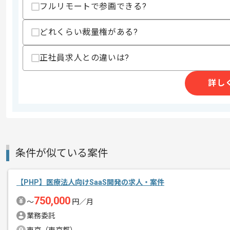
-プロセス管理
フルリモートで参画できる?
・PHPによるWebアプリの保守運用経験
-エラーログ解析
どれくらい裁量権がある?
-軽微改修
・WordPressの改修・運用経験
・外部API連携の実務経験
正社員求人との違いは?
スキルに不安がある方へ
詳し
上記に似た経験やスキルをお持ちであれば申
精算条件
有
精算・お支払い
精算基準時間
5時間〜15時間
条件が似ている案件
支払いサイト
15日
【PHP】医療法人向けSaaS開発の求人・案件
750,000
〜
円／月
商談回数
1回
その他募集要項
業務委託
募集人数
2人