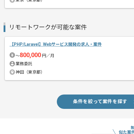
東京（東京都）
作業開始日
2025/12/01
リモートワークが可能な案件
先端技術関連に関わる導入コンサルティ
エージェントからのコ
ならびに研究開発を推進している企業の
メント
【PHP/Laravel】Webサービス開発の求人・案件
リモート作業を導入しております。
800,000
〜
円／月
業務委託
神田（東京都）
条件を絞って案件を探す
似た案