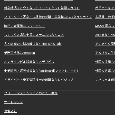
新卒就活スカウトならキャリアチケット就職スカウト
若手ハイキャ
フリーター・既卒・未経験の就職・再就職ならハタラクティブ
未経験・若手
障がい者雇用ならワークリア
M&A支援な
らくらく入退院支援システムならわんコネ
AI面接ならNAL
人と組織のお悩み解決ならNALYSYS Lab.
アジャイル開発なら
業務可視化はremopia
アメリカの生活
オンラインピル診療ならメデリピル
外国人採用ならLe
企業研究・選考対策ならFactBoard(ファクトボード)
外国人派遣なら
ドライバー・施工管理技士の転職ならレバジョブ
レバウェル保
フリーランスエンジニアの求人・案件
サイトマップ
運営会社