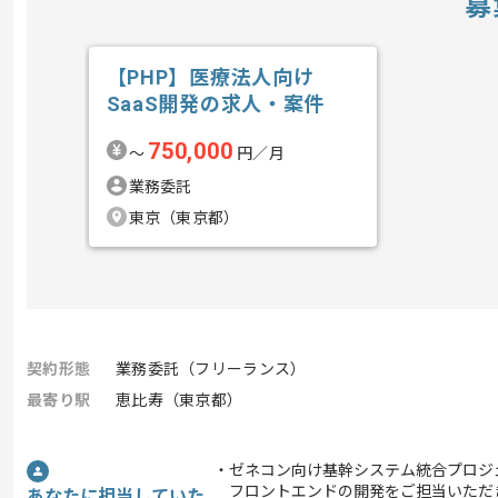
募
【PHP】医療法人向け
SaaS開発の求人・案件
750,000
〜
円／月
業務委託
東京（東京都）
契約形態
業務委託（フリーランス）
最寄り駅
恵比寿（東京都）
・ゼネコン向け基幹システム統合プロジ
フロントエンドの開発をご担当いただ
あなたに担当していた