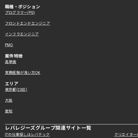
職種・ポジション
プログラマー(PG)
フロントエンドエンジニア
インフラエンジニア
PMO
案件特徴
高単価
実務経験が浅い方OK
エリア
東京都(23区)
大阪
愛知
レバレジーズグループ関連サイト一覧
ITの仕事探しはレバテック
クリエイター