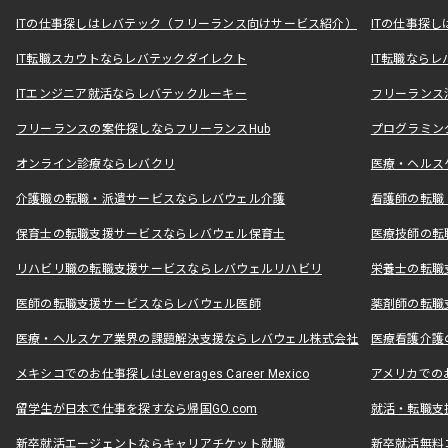
ITの仕事探しはレバテック（フリーランス向けサービス紹介）
ITの仕事探
IT転職スカウトならレバテックダイレクト
IT転職なら
ITエンジニア就活ならレバテックルーキー
フリーランス
フリーランスの案件探しならフリーランスHub
プログラミン
オンライン診療ならレバクリ
医療・ヘルス
介護職の転職・派遣サービスならレバウェル介護
看護師の転職
保育士の転職支援サービスならレバウェル保育士
医療技師の転
リハビリ職の転職支援サービスならレバウェルリハビリ
栄養士の転職
医師の転職支援サービスならレバウェル医師
薬剤師の転職
医療・ヘルスケア業界の課題解決支援ならレバウェル株式会社
医療看護介護の
メキシコでのお仕事探しはLeverages Career Mexico
アメリカでのお仕事
留学生が日本で仕事を探すなら帰国GO.com
就活・転職支
新卒就活エージェントならキャリアチケット就職
新卒就活無料