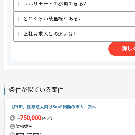
精算・お支払い
フルリモートで参画できる?
精算基準時間
140時間〜180時間
支払いサイト
15日
どれくらい裁量権がある?
正社員求人との違いは?
商談回数
1回
その他募集要項
詳し
募集人数
1人
作業開始日
2019/01/01
受託、コンサル業を行っている、レバテ
エージェントからのコ
条件が似ている案件
メント
少人数チームでの開発となるため、
【PHP】医療法人向けSaaS開発の求人・案件
自ら推進力をもってプロジェクトを進め
750,000
新しいことにチャレンジすることが好き
〜
円／月
業務委託