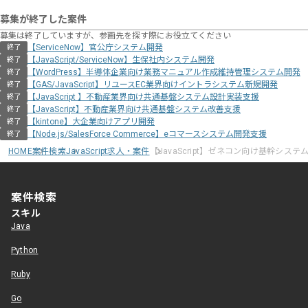
募集が終了した案件
募集は終了していますが、参画先を探す際にお役立てください
【ServiceNow】官公庁システム開発
終了
【JavaScript/ServiceNow】生保社内システム開発
終了
【WordPress】半導体企業向け業務マニュアル作成維持管理システム開発
終了
【GAS/JavaScript】リユースEC業界向けイントラシステム新規開発
終了
【JavaScript 】不動産業界向け共通基盤システム設計実装支援
終了
【JavaScript】不動産業界向け共通基盤システム改善支援
終了
【kintone】大企業向けアプリ開発
終了
【Node.js/SalesForce Commerce】eコマースシステム開発支援
終了
HOME
案件検索
JavaScript求人・案件
【JavaScript】ゼネコン向け基幹シス
案件検索
スキル
Java
Python
Ruby
Go