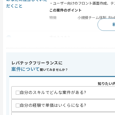
・ユーザー向けのフロント画面作成、テ
だくこと
この案件のポイント
特徴
小規模チーム体制 , Bt
求めるスキル
スキル
・JavaScriptを用いた実装経験2年以上
・JavaScriptのいずれかのフレーム
歓迎スキル
レバテックフリーランスに
・RESTAPIを用いた開発経験
案件について
・Javaを用いた開発経験
聞いてみませんか？
・TypeScriptを用いた開発経験
知りたい
スキルに不安がある方へ
上記に似た経験やスキルをお持ちであれば申
自分のスキルでどんな案件がある?
自分の経験で単価はいくらになる?
精算条件
有