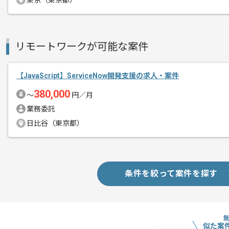
東京（東京都）
リモートワークが可能な案件
【JavaScript】ServiceNow開発支援の求人・案件
380,000
〜
円／月
業務委託
日比谷（東京都）
条件を絞って案件を探す
似た案