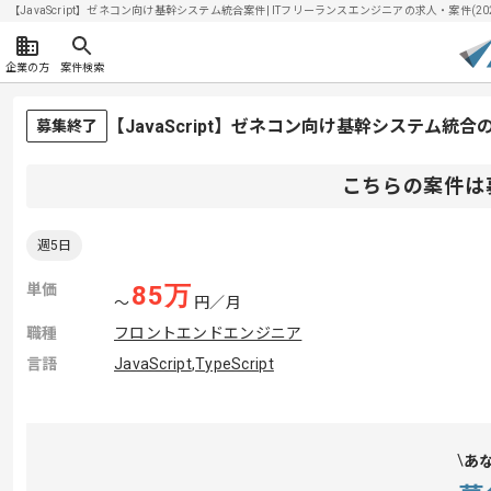
【JavaScript】ゼネコン向け基幹システム統合案件| ITフリーランスエンジニアの求人・案件(2026
企業の方
案件検索
【JavaScript】ゼネコン向け基幹システム統
募集終了
こちらの案件は
週5日
単価
85
万
〜
円／月
職種
フロントエンドエンジニア
言語
JavaScript
,
TypeScript
あ