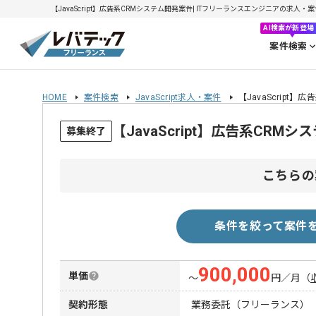
【JavaScript】広告系CRMシステム開発案件| ITフリーランスエンジニアの求人・案件(2
AI検索が新登場
案件検索
HOME
案件検索
JavaScript求人・案件
【JavaScript
【JavaScript】広告系CR
募集終了
こちらの
条件を絞って案件
900,000
単価
〜
円／月
（
契約形態
業務委託（フリーランス）