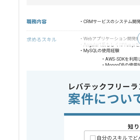
職務内容
・CRMサービスのシステム開
・Webアプリケーション開発経
求めるスキル
・Angular1系もしくはVue.
・MySQLの使用経験
・AWS-SDKを利
・MongoDBの使用
・Dockerを利用
歓迎スキル
・メッセージキュ
・Serverless Fr
レバテックフリーラ
・CodeceptJS
案件につい
※上記に似た経験やスキルをお持ち
フレームワーク
AngularJS
この案件で扱う技術
DB
MongoDB 
知り
クラウド
AWS
自分のスキルでど
開発ツール
Docker , G