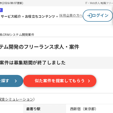
026/08/07更新)
IT・Web求人/転職
フリ
！
ログイン
採用企業の方へ
サービス紹介
お役立ちコンテンツ
】広告系CRMシステム開発案件
Mシステム開発のフリーランス求人・案件
案件は募集期間が終了しました
を探す
似た案件を提案してもらう
収支シミュレーション
）
最寄り駅
西新宿（東京都）