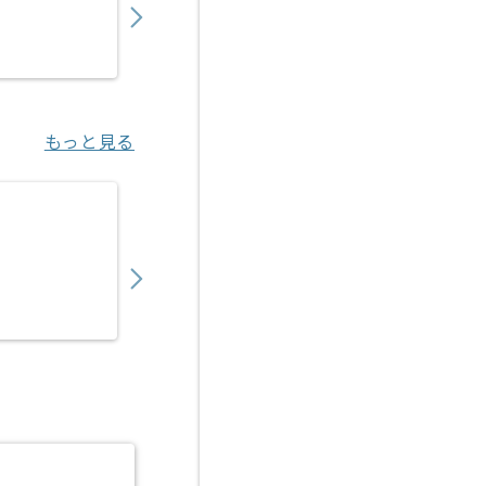
業務委託
恵比寿（東京都）
もっと見る
【PHP/React】美容医療系Webアプリケー
550,000
〜
円／月
業務委託
新橋（東京都）