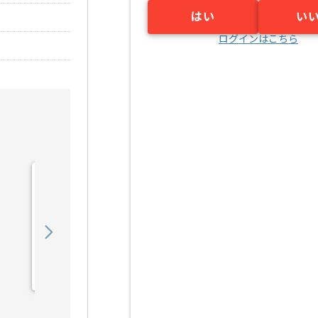
はい
い
ログインはこちら
【広告運用】toC向けデジ
タルマーケターの求人・案
件
850,000
〜
円／月
業務委託
恵比寿（東京都）