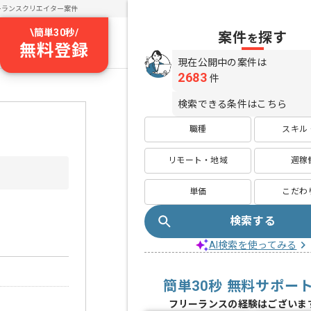
ーランスクリエイター案件
\
簡単30秒
/
案件
探す
を
無料登録
現在公開中の案件は
2683
件
検索できる条件はこちら
職種
スキル
リモート・地域
週稼
単価
こだわ
検索する
AI検索を使ってみる
簡単30秒 無料サポー
フリーランスの経験はございま