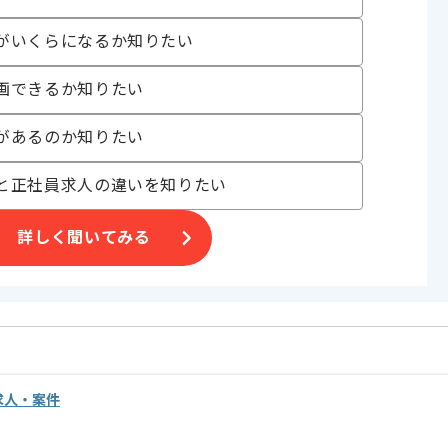
がいくらになるか知りたい
 , 20代活躍中 , 30代活躍中 , 長期プロジェクト , 新技術に積極的 , 服
画できるか知りたい
があるのか知りたい
〜180時間
と正社員求人の違いを知りたい
詳しく聞いてみる
ェクトが立ち上がっており、
満足いただける環境です。
の求人・案件