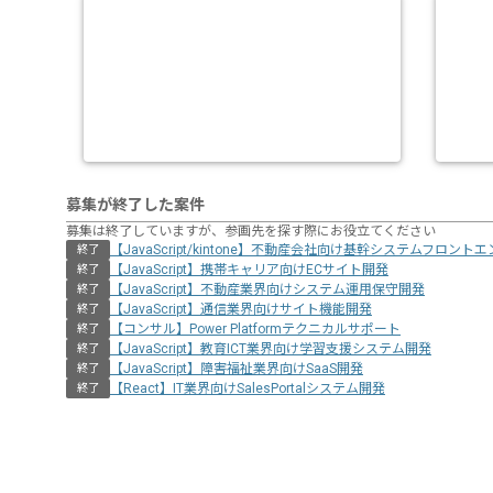
募集が終了した案件
募集は終了していますが、参画先を探す際にお役立てください
【JavaScript/kintone】不動産会社向け基幹システムフロント
終了
【JavaScript】携帯キャリア向けECサイト開発
終了
【JavaScript】不動産業界向けシステム運用保守開発
終了
【JavaScript】通信業界向けサイト機能開発
終了
【コンサル】Power Platformテクニカルサポート
終了
【JavaScript】教育ICT業界向け学習支援システム開発
終了
【JavaScript】障害福祉業界向けSaaS開発
終了
【React】IT業界向けSalesPortalシステム開発
終了