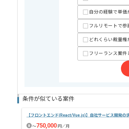
自分の経験で単価
特徴
参画実績あり
この案件のポイント
ビスあり
フルリモートで参
精算条件
有
精算・お支払い
どれくらい裁量権
精算基準時間
140時間
支払いサイト
15日
フリーランス案件
担当者より
勢いのあるアドテクノロジー会社の案件です。
既にサービスとして開始しているSSPに新規のプロジ
条件が似ている案件
自ら提案したり積極的に開発に携わりたい方によりご
【フロントエンド(React/Vue.js)】自社サービス開発
750,000
〜
円／月