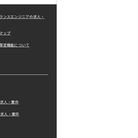
ランスエンジニアの求人・
マップ
限定機能について
の求人・案件
tの求人・案件