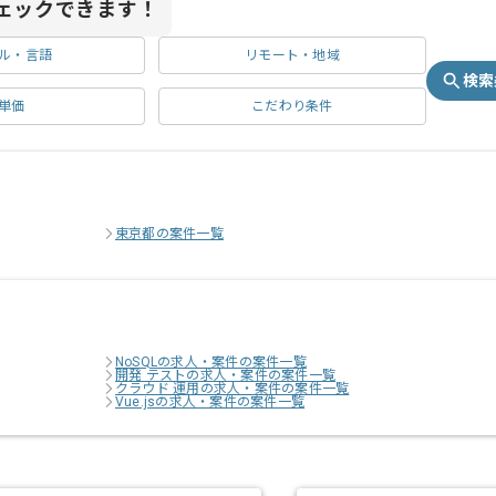
ェックできます！
ル・言語
リモート・地域
検索
単価
こだわり条件
東京都の案件一覧
NoSQLの求人・案件の案件一覧
開発 テストの求人・案件の案件一覧
クラウド 運用の求人・案件の案件一覧
Vue.jsの求人・案件の案件一覧