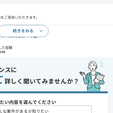
発をご担当いただきます。
続きをみる
験3年以上
jsを用いた開発経験1年以上
用した経験
経験
した開発構築経験
ーを利用した分散処理の開発経験
ameworkの利用経験
ンスに
によるE2Eテストの作成運用経験
て
であれば申し込み可能なケースもございます！まずはお気軽にご相談ください！
詳しく聞いてみませんか？
 , Vue.js
, MySQL
たい内容を選んでください
んな案件があるか知りたい
it