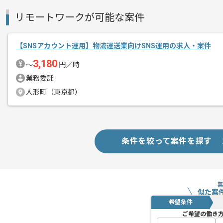
基本的にはフルリモートでの作業を見込
リモートワークが可能な案件
月1回の定例作業や打ち合わせ時のみ秋
柔軟な体制で、再現性のある施策展開を
【SNSアカウント運用】物流運送業向けSNS運用の求人・案件
3,180
〜
円／時
業務委託
人形町（東京都）
条件を絞って案件を探す
似た案
希望条件
ご希望の働き