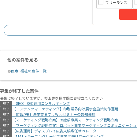
フリーランス
他の案件を見る
医療･福祉の案件一覧
募集が終了した案件
募集は終了していますが、参画先を探す際にお役立てください
【SEO】SEO運用コンサルティング
終了
【コンテンツマーケティング】印刷業界向け展示会施策制作運用
終了
【広報/PR】農業業界向けWebセミナーの告知運用
終了
【マーケティング戦略立案】医療系事業マーケティング戦略立案
終了
【マーケティング戦略立案】ロボット事業マーケティングコミュニケーショ
終了
【広告運用】ディスプレイ広告入稿専任オペレーター
終了
【MA】eラーニングサービス事業者向けマーケティング
終了