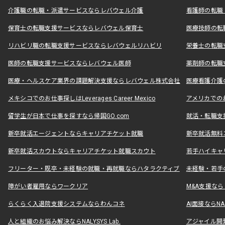
介護職の転職・派遣サービスならレバウェル介護
看護師の転職
保育士の転職支援サービスならレバウェル保育士
医療技師の転
リハビリ職の転職支援サービスならレバウェルリハビリ
栄養士の転職
医師の転職支援サービスならレバウェル医師
薬剤師の転職
医療・ヘルスケア業界の課題解決支援ならレバウェル株式会社
医療看護介護の
メキシコでのお仕事探しはLeverages Career Mexico
アメリカでのお仕事
留学生が日本で仕事を探すなら帰国GO.com
就活・転職支
新卒就活エージェントならキャリアチケット就職
新卒就活無料
新卒就活スカウトならキャリアチケット就職スカウト
若手ハイキャ
フリーター・既卒・未経験の就職・再就職ならハタラクティブ
未経験・若手
障がい者雇用ならワークリア
M&A支援な
らくらく入退院支援システムならわんコネ
AI面接ならNAL
人と組織のお悩み解決ならNALYSYS Lab.
アジャイル開発なら