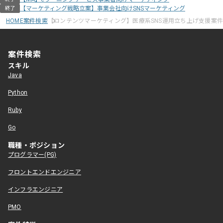
【マーケティング戦略立案】事業会社向けSNSマーケティング
終了
HOME
案件検索
【コンテンツマーケティング】医療系SNS運用立ち上げ支援案
案件検索
スキル
Java
Python
Ruby
Go
職種・ポジション
プログラマー(PG)
フロントエンドエンジニア
インフラエンジニア
PMO