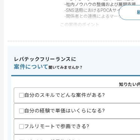
-社内ノウハウの整備および展開支援
-SNS活用におけるPDCAサイクルの
-関係者との連携によるマーケティング
この案件のポイント
業界
医療･福祉
特徴
長期プロジェクト , 上
レバテックフリーランスに
案件について
求めるスキル
聞いてみませんか？
スキル
・法人アカウントのSNS運用経験(1年以
・SNS運用の企画段階から携わった経験
知りたい
歓迎スキル
自分のスキルでどんな案件がある?
・SNS活用に関する分析およびレポーテ
・他チャネル（SEOやリスティングなど
自分の経験で単価はいくらになる?
スキルに不安がある方へ
上記に似た経験やスキルをお持ちであれば申
フルリモートで参画できる?