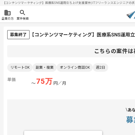
【コンテンツマーケティング】医療系SNS運用立ち上げ支援案件| ITフリーランスエンジニアの求人・案
企業の方
案件検索
【コンテンツマーケティング】医療系SNS運用
募集終了
こちらの案件は
リモートOK
副業・複業
オンライン商談OK
週2日
単価
75
万
〜
円／月
あ
募