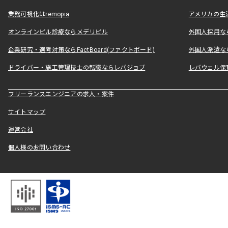
業務可視化はremopia
アメリカの生活
オンラインピル診療ならメデリピル
外国人採用ならLe
企業研究・選考対策ならFactBoard(ファクトボード)
外国人派遣なら
ドライバー・施工管理技士の転職ならレバジョブ
レバウェル保
フリーランスエンジニアの求人・案件
サイトマップ
運営会社
個人様のお問い合わせ