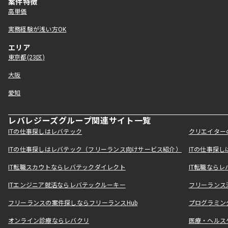
案件特徴
高単価
実務経験が浅い方OK
エリア
東京都(23区)
大阪
愛知
レバレジーズグループ関連サイト一覧
ITの仕事探しはレバテック
クリエイター
ITの仕事探しはレバテック（フリーランス向けサービス紹介）
ITの仕事探
IT転職スカウトならレバテックダイレクト
IT転職なら
ITエンジニア就活ならレバテックルーキー
フリーランス
フリーランスの案件探しならフリーランスHub
プログラミン
オンライン診療ならレバクリ
医療・ヘルス