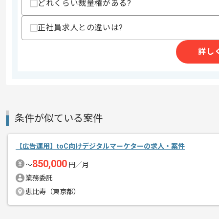
どれくらい裁量権がある?
商談回数
1回
正社員求人との違いは?
その他募集要項
募集人数
1人
作業開始日
2025/07/01
詳し
■営業コメント
エージェントからのコ
マーケティング戦略に力を入れている企
メント
既にSEOや広告施策などの基盤は整って
条件が似ている案件
次なるチャネルとしてSNSの活用を本格
【広告運用】toC向けデジタルマーケターの求人・案件
これまで蓄積された社内ノウハウを活か
850,000
〜
円／月
実行力を持ってSNSの企画から運用ま
業務委託
Xの運用経験や、どのSNSチャネルが最
恵比寿（東京都）
戦略的に提案していただける方には非常