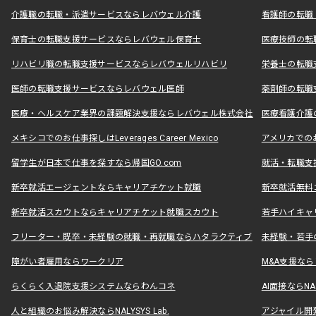
介護職の転職・派遣サービスならレバウェル介護
看護師の転職
保育士の転職支援サービスならレバウェル保育士
医療技師の転
リハビリ職の転職支援サービスならレバウェルリハビリ
栄養士の転職
医師の転職支援サービスならレバウェル医師
薬剤師の転職
医療・ヘルスケア業界の課題解決支援ならレバウェル株式会社
医療看護介護の
メキシコでのお仕事探しはLeverages Career Mexico
アメリカでのお仕事
留学生が日本で仕事を探すなら帰国GO.com
就活・転職支
新卒就活エージェントならキャリアチケット就職
新卒就活無料
新卒就活スカウトならキャリアチケット就職スカウト
若手ハイキャ
フリーター・既卒・未経験の就職・再就職ならハタラクティブ
未経験・若手
障がい者雇用ならワークリア
M&A支援な
らくらく入退院支援システムならわんコネ
AI面接ならNAL
人と組織のお悩み解決ならNALYSYS Lab.
アジャイル開発なら