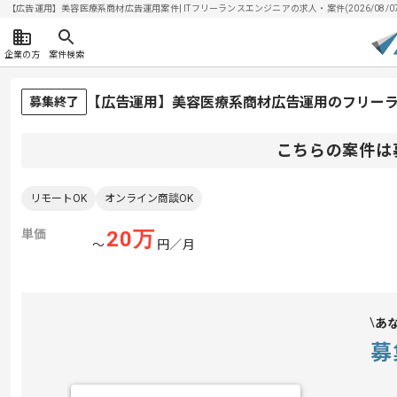
【広告運用】美容医療系商材広告運用案件| ITフリーランスエンジニアの求人・案件(2026/08/0
企業の方
案件検索
【広告運用】美容医療系商材広告運用のフリー
募集終了
こちらの案件は
リモートOK
オンライン商談OK
単価
20
万
〜
円／月
あ
募