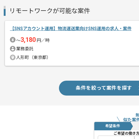
リモートワークが可能な案件
【SNSアカウント運用】物流運送業向けSNS運用の求人・案件
3,180
〜
円／時
業務委託
人形町（東京都）
条件を絞って案件を探す
似た案
希望条件
ご希望の働き