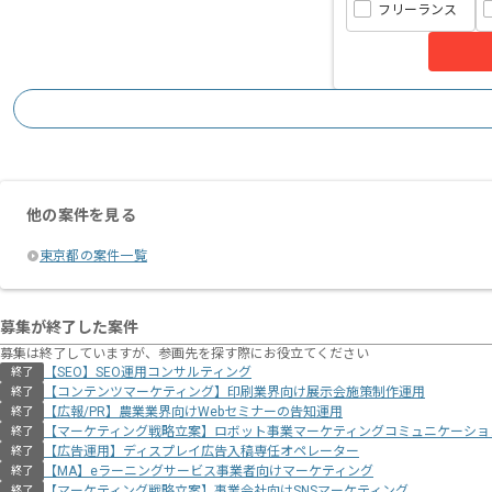
フリーランス
他の案件を見る
東京都の案件一覧
募集が終了した案件
募集は終了していますが、参画先を探す際にお役立てください
【SEO】SEO運用コンサルティング
終了
【コンテンツマーケティング】印刷業界向け展示会施策制作運用
終了
【広報/PR】農業業界向けWebセミナーの告知運用
終了
【マーケティング戦略立案】ロボット事業マーケティングコミュニケーショ
終了
【広告運用】ディスプレイ広告入稿専任オペレーター
終了
【MA】eラーニングサービス事業者向けマーケティング
終了
【マーケティング戦略立案】事業会社向けSNSマーケティング
終了