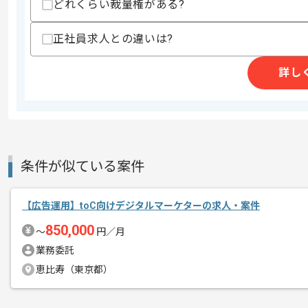
募集人数
1人
どれくらい裁量権がある?
作業開始日
2025/07/01
正社員求人との違いは?
詳し
オンラインプロモーション支援を行う企
エージェントからのコ
Web広告の企画運用やデータ分析を中
メント
首都圏または遠方からリモートにてご参
プロジェクトは中長期を想定しており、
条件が似ている案件
ご経験を活かしつつ、裁量をもって業務
【広告運用】toC向けデジタルマーケターの求人・案件
850,000
〜
円／月
業務委託
恵比寿（東京都）