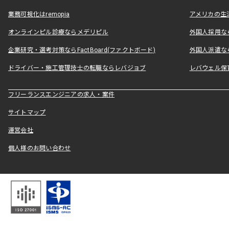
業務可視化はremopia
アメリカの生活
オンラインピル診療ならメデリピル
外国人採用ならLe
企業研究・選考対策ならFactBoard(ファクトボード)
外国人派遣なら
ドライバー・施工管理技士の転職ならレバジョブ
レバウェル保
フリーランスエンジニアの求人・案件
サイトマップ
運営会社
個人様のお問い合わせ