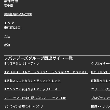
案件特徴
高単価
実務経験が浅い方OK
エリア
東京都(23区)
大阪
愛知
レバレジーズグループ関連サイト一覧
ITの仕事探しはレバテック
クリエイター
ITの仕事探しはレバテック（フリーランス向けサービス紹介）
ITの仕事探
IT転職スカウトならレバテックダイレクト
IT転職なら
ITエンジニア就活ならレバテックルーキー
フリーランス
フリーランスの案件探しならフリーランスHub
プログラミン
オンライン診療ならレバクリ
医療・ヘルス