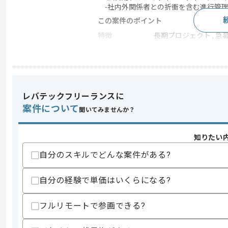
-社内外関係者との折衝を含む進行管
この案件のポイント
特徴
長期プロジェクト , 急
求めるスキル
スキル
・リスティング広告運用経験(3年以上)
レバテックフリーランスに
・月額1千万円以上の広告費における運
案件について
・Google Analyticsを用いたデータ分
聞いてみませんか？
歓迎スキル
・美容医療関連の広告運用経験
知りたい
自分のスキルでどんな案件がある?
スキルに不安がある方へ
上記に似た経験やスキルをお持ちであれば申
自分の経験で単価はいくらになる?
フルリモートで参画できる?
商談回数
1回
その他募集要項