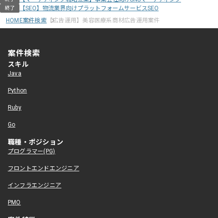
【SEO】物流業界向けプラットフォームサービスSEO
終了
HOME
案件検索
【広告運用】美容医療系商材広告運用案件
案件検索
スキル
Java
Python
Ruby
Go
職種・ポジション
プログラマー(PG)
フロントエンドエンジニア
インフラエンジニア
PMO