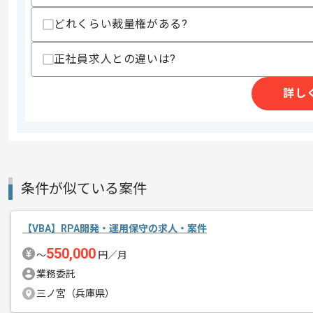
どれくらい裁量権がある?
商談回数
1回
その他募集要項
正社員求人との違いは?
募集人数
1人
作業開始日
2025/08/01
詳し
週5日常駐での作業を想定しております
エージェントからのコ
メント
これまでのご経験を活かしたい方におす
条件が似ている案件
ぜひ一度、ご商談で雰囲気等掴んでいた
【VBA】RPA開発・運用保守の求人・案件
550,000
〜
円／月
業務委託
三ノ宮（兵庫県）