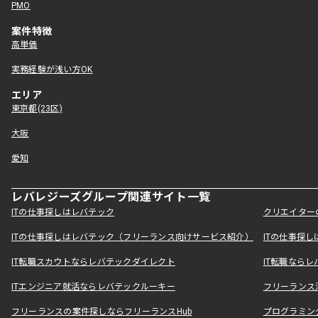
PMO
案件特徴
高単価
実務経験が浅い方OK
エリア
東京都(23区)
大阪
愛知
レバレジーズグループ関連サイト一覧
ITの仕事探しはレバテック
クリエイター
ITの仕事探しはレバテック（フリーランス向けサービス紹介）
ITの仕事探
IT転職スカウトならレバテックダイレクト
IT転職なら
ITエンジニア就活ならレバテックルーキー
フリーランス
フリーランスの案件探しならフリーランスHub
プログラミン