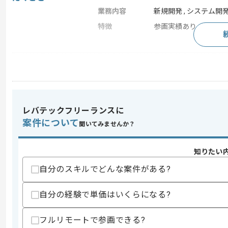
業務内容
新規開発 , システム開
特徴
参画実績あり
求めるスキル
スキル
・UiPathまたはその他RPAツールを用
歓迎スキル
・Java、C#などのWebアプリ開発経験
レバテックフリーランスに
案件について
聞いてみませんか？
スキルに不安がある方へ
上記に似た経験やスキルをお持ちであれば申
知りたい
自分のスキルでどんな案件がある?
精算条件
有
自分の経験で単価はいくらになる?
精算・お支払い
精算基準時間
150時間〜180時間
支払いサイト
15日
フルリモートで参画できる?