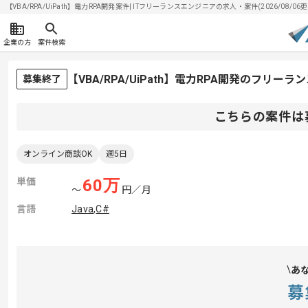
【VBA/RPA/UiPath】電力RPA開発案件| ITフリーランスエンジニアの求人・案件(2026/08/06更
企業の方
案件検索
【VBA/RPA/UiPath】電力RPA開発のフリー
募集終了
こちらの案件は
オンライン商談OK
週5日
単価
60
万
〜
円／月
言語
Java
,
C#
あ
募