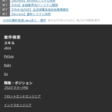
【Access】Accessシステム改修
終了
【VBA】金融業界向けシステム開発
終了
【VBA/社内SE】生活保護追加支給業務委託
終了
【Access】基幹システム改修
終了
HOME
案件検索
Java求人・案件
【VBA/RPA/UiPath】電力RPA開発案件
案件検索
スキル
Java
Python
Ruby
Go
職種・ポジション
プログラマー(PG)
フロントエンドエンジニア
インフラエンジニア