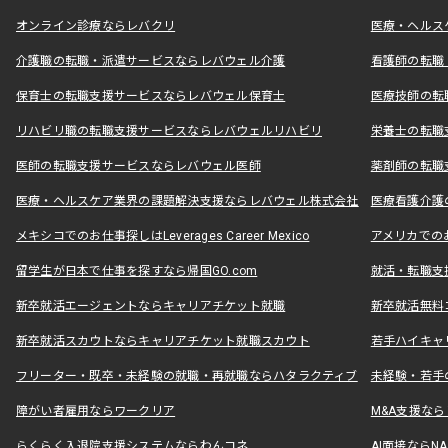
オンライン診療ならレバクリ
医療・ヘルス
介護職の転職・派遣サービスならレバウェル介護
看護師の転職
保育士の転職支援サービスならレバウェル保育士
医療技師の転
リハビリ職の転職支援サービスならレバウェルリハビリ
栄養士の転職
医師の転職支援サービスならレバウェル医師
薬剤師の転職
医療・ヘルスケア業界の課題解決支援ならレバウェル株式会社
医療看護介護の
メキシコでのお仕事探しはLeverages Career Mexico
アメリカでのお仕事
留学生が日本で仕事を探すなら帰国GO.com
就活・転職支
新卒就活エージェントならキャリアチケット就職
新卒就活無料
新卒就活スカウトならキャリアチケット就職スカウト
若手ハイキャ
フリーター・既卒・未経験の就職・再就職ならハタラクティブ
未経験・若手
障がい者雇用ならワークリア
M&A支援な
らくらく入退院支援システムならわんコネ
AI面接ならNAL