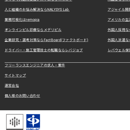
人と組織のお悩み解決ならNALYSYS Lab.
アジャイル開発なら
業務可視化はremopia
アメリカの生活
オンラインピル診療ならメデリピル
外国人採用ならLe
企業研究・選考対策ならFactBoard(ファクトボード)
外国人派遣なら
ドライバー・施工管理技士の転職ならレバジョブ
レバウェル保
フリーランスエンジニアの求人・案件
サイトマップ
運営会社
個人様のお問い合わせ