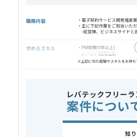
・電子契約サービス開発推進案
職務内容
・主に下記作業をご担当いた
-経営陣、ビジネスサイドと
・PM経験(3年以上)
求めるスキル
・システム開発経験
※上記に似た経験やスキルをお持ち
フレームワーク
Laravel , 
この案件で扱う技術
DB
MySQL
レバテックフリーラ
クラウド
AWS
開発ツール
GitHub
案件につい
業務内容
システム
この案件のポイント
特徴
参画実績
知り