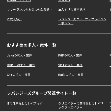
企業紹介ファイル
運営会社
フリーランスをお探しの企業様へ
法人向けの資料請求
ご友人紹介
レバレジーズグループ・プライバシ
ーポリシー
おすすめの求人・案件一覧
Javaの求人・案件
PHPの求人・案件
COBOLの求人・案件
VBAの求人・案件
C++の求人・案件
Railsの求人・案件
レバレジーズグループ関連サイト一覧
ITの仕事探しはレバテック
クリエイターの案件探しはレバテ
ッククリエイター