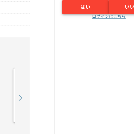
はい
い
ログインはこちら
【PM】予防接種システム
運用保守の求人・案件
950,000
〜
円／月
業務委託
豊洲（東京都）