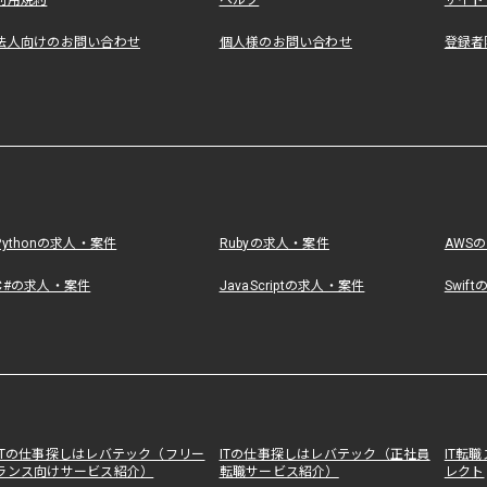
利用規約
ヘルプ
サイト
法人向けのお問い合わせ
個人様のお問い合わせ
登録者
Pythonの求人・案件
Rubyの求人・案件
AWS
C#の求人・案件
JavaScriptの求人・案件
Swif
ITの仕事探しはレバテック（フリー
ITの仕事探しはレバテック（正社員
IT転
ランス向けサービス紹介）
転職サービス紹介）
レクト