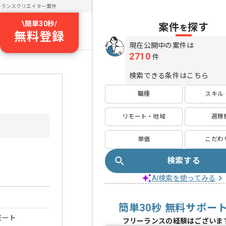
ーランスクリエイター案件
\
簡単30秒
/
案件
探す
を
無料登録
現在公開中の案件は
2710
件
検索できる条件はこちら
職種
スキル
リモート・地域
週稼
単価
こだわ
検索する
AI検索を使ってみる
簡単30秒 無料サポー
モート
フリーランスの経験はございま