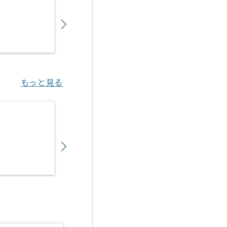
950,000
〜
円／月
業務委託
豊洲（東京都）
もっと見る
【PM】証券会社向け営業支援プロダクト導入
1,050,000
〜
円／月
業務委託
豊洲（東京都）