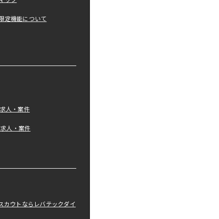
マップ
限定機能について
の求人・案件
tの求人・案件
職スカウトならレバテックダイ