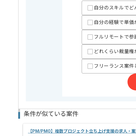
自分のスキルでど
担当者より
自分の経験で単価
レバテックでの実績がある企業の案件でございます。
PMの経験を活かすことができます。
フルリモートで参
複数案件を保有している企業ですので、
ご経験と実績に応じてスライド案件のご提案も差し上
どれくらい裁量権
新しいアイディアや技術を積極的に導入し、
経験豊富なエンジニアと成長が出来る環境でございま
スキルアップされたい方、長期的に参画されたい方に
フリーランス案件
リモート作業を導入しております。
条件が似ている案件
【PM/PMO】複数プロジェクト立ち上げ支援の求人・案