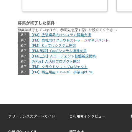
募集が終了した案件
募集は終了していますが、参画先を探す際にお役立てください
【PM】塗装業界向けシステム開発支援
終了
【PM】商社向けクラウドストレージマネジメント
終了
【PM】SIer向けシステム開発
終了
【PM/英語】SaaSシステム連携支援
終了
【PM/上流】AIエージェント基盤新規構築
終了
【VPoE】AI活用プロダクト開発
終了
【PM】クラウドシフトプロジェクト
終了
【PM】再生可能エネルギー事業向けPM
終了
フリーランススタートガイド
ご利用者インタビュー