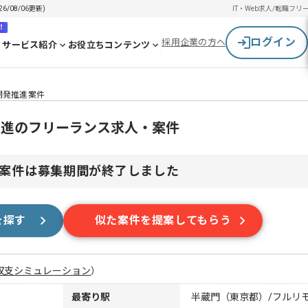
08/06更新)
IT・Web求人/転職
フリ
！
ログイン
採用企業の方へ
サービス紹介
お役立ちコンテンツ
開発推進案件
推進のフリーランス求人・案件
案件は募集期間が終了しました
を探す
似た案件を提案してもらう
収支シミュレーション
）
最寄り駅
半蔵門（東京都）/フルリ