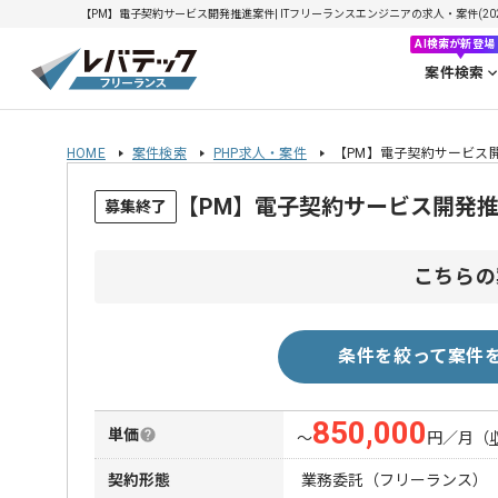
【PM】電子契約サービス開発推進案件| ITフリーランスエンジニアの求人・案件(2026/
AI検索が新登場
案件検索
HOME
案件検索
PHP求人・案件
【PM】電子契約サービス
【PM】電子契約サービス開発
募集終了
こちらの
条件を絞って案件
850,000
単価
〜
円／月
（
契約形態
業務委託（フリーランス）