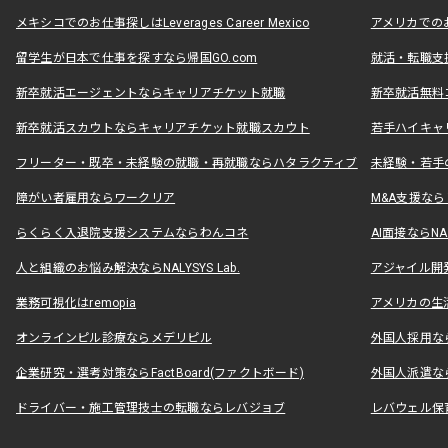
メキシコでのお仕事探しはLeverages Career Mexico
アメリカでのお仕事
留学生が日本で仕事を探すなら帰国GO.com
就活・転職支
新卒就活エージェントならキャリアチケット就職
新卒就活無料
新卒就活スカウトならキャリアチケット就職スカウト
若手ハイキャ
フリーター・既卒・未経験の就職・再就職ならハタラクティブ
未経験・若手
障がい者雇用ならワークリア
M&A支援な
らくらく入退院支援システムならわんコネ
AI面接ならNAL
人と組織のお悩み解決ならNALYSYS Lab.
アジャイル開発なら
業務可視化はremopia
アメリカの生活
オンラインピル診療ならメデリピル
外国人採用ならLe
企業研究・選考対策ならFactBoard(ファクトボード)
外国人派遣なら
ドライバー・施工管理技士の転職ならレバジョブ
レバウェル保