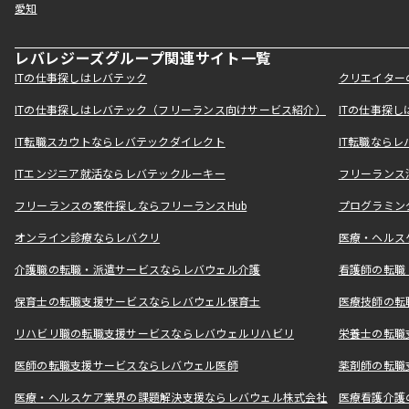
愛知
レバレジーズグループ関連サイト一覧
ITの仕事探しはレバテック
クリエイター
ITの仕事探しはレバテック（フリーランス向けサービス紹介）
ITの仕事探
IT転職スカウトならレバテックダイレクト
IT転職なら
ITエンジニア就活ならレバテックルーキー
フリーランス
フリーランスの案件探しならフリーランスHub
プログラミン
オンライン診療ならレバクリ
医療・ヘルス
介護職の転職・派遣サービスならレバウェル介護
看護師の転職
保育士の転職支援サービスならレバウェル保育士
医療技師の転
リハビリ職の転職支援サービスならレバウェルリハビリ
栄養士の転職
医師の転職支援サービスならレバウェル医師
薬剤師の転職
医療・ヘルスケア業界の課題解決支援ならレバウェル株式会社
医療看護介護の