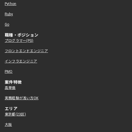
Python
Ruby
Go
職種・ポジション
プログラマー(PG)
フロントエンドエンジニア
インフラエンジニア
PMO
案件特徴
高単価
実務経験が浅い方OK
エリア
東京都(23区)
大阪