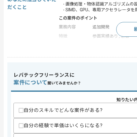
- 画像処理・物体認識アルゴリズムの
だくこと
- SIMD、GPU、専用アクセラレータ
この案件のポイント
業務内容
追加開発
特徴
参画実績あり , 急募
求めるスキル
スキル
・C言語を用いた開発経験
・画像処理アルゴリズム設計経験
レバテックフリーランスに
案件について
歓迎スキル
聞いてみませんか？
・組込み開発経験
・SIMD命令を用いた高速化経験
知りたい
自分のスキルでどんな案件がある?
スキルに不安がある方へ
上記に似た経験やスキルをお持ちであれば申
自分の経験で単価はいくらになる?