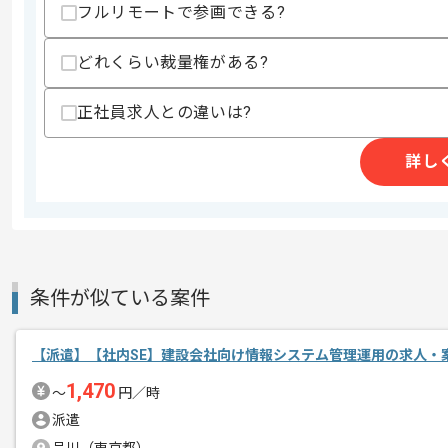
フルリモートで参画できる?
レバテックでの実績が長年ある企業の案
エージェントからのコ
どれくらい裁量権がある?
メント
国内最先端のソフトウェア開発を軸に、
グローバルカンパニーを目指す企業での
正社員求人との違いは?
詳し
国内最高峰の技術者集団の中で開発経験
向上心が高い方や技術力を高めたい方に
複数案件を保有している企業ですので、
条件が似ている案件
ご経験と実績に応じてスライド案件のご
【派遣】【社内SE】建設会社向け情報システム管理運用の求人・
リモート作業を導入しております。
1,470
〜
円／時
派遣