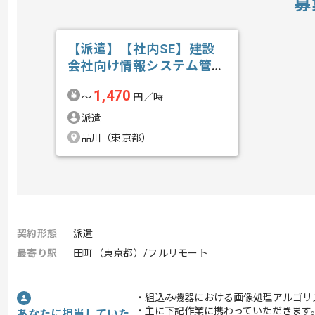
募
【派遣】【社内SE】建設
会社向け情報システム管理
運用の求人・案件
1,470
〜
円／時
派遣
品川（東京都）
契約形態
派遣
最寄り駅
田町（東京都）/フルリモート
・組込み機器における画像処理アルゴリ
・主に下記作業に携わっていただきます
あなたに担当していた