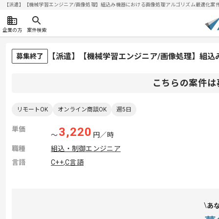
【派遣】【機械学習エンジニア/画像処理】組込み機器における画像処理アルゴリズム最適化案件| IT
企業の方
案件検索
【派遣】【機械学習エンジニア/画像処理】組込
募集終了
こちらの案件は
リモートOK
オンライン商談OK
週5日
単価
3,220
〜
円／時
職種
組込・制御エンジニア
言語
C++
,
C言語
あ