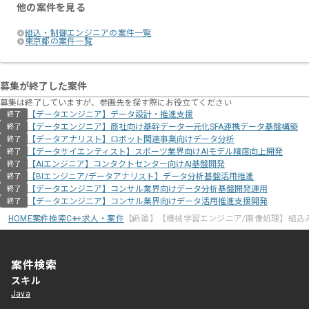
他の案件を見る
組込・制御エンジニアの案件一覧
東京都の案件一覧
募集が終了した案件
募集は終了していますが、参画先を探す際にお役立てください
【データエンジニア】データ設計・推進支援
終了
【データエンジニア】商社向け基幹データ一元化SFA連携データ基盤構築
終了
【データアナリスト】ロボット関連事業向けデータ分析
終了
【データサイエンティスト】スポーツ業界向けAIモデル精度向上開発
終了
【AIエンジニア】コンタクトセンター向けAI基盤開発
終了
【BIエンジニア/データアナリスト】データ分析基盤活用推進
終了
【データエンジニア】コンサル業界向けデータ分析基盤開発運用
終了
【データエンジニア】コンサル業界向けデータ活用推進支援開発
終了
HOME
案件検索
C++求人・案件
【派遣】【機械学習エンジニア/画像処理】組込
案件検索
スキル
Java