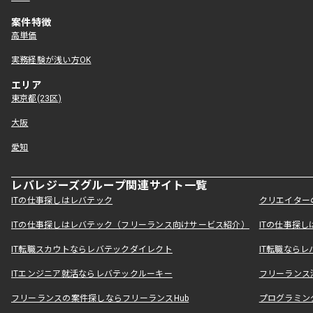
案件特徴
高単価
実務経験が浅い方OK
エリア
東京都(23区)
大阪
愛知
レバレジーズグループ関連サイト一覧
ITの仕事探しはレバテック
クリエイター
ITの仕事探しはレバテック（フリーランス向けサービス紹介）
ITの仕事探
IT転職スカウトならレバテックダイレクト
IT転職なら
ITエンジニア就活ならレバテックルーキー
フリーランス
フリーランスの案件探しならフリーランスHub
プログラミン