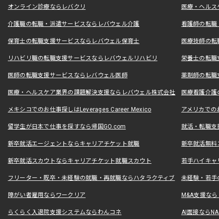
オンライン診療ならレバクリ
医療・ヘルス
介護職の転職・派遣サービスならレバウェル介護
看護師の転職
保育士の転職支援サービスならレバウェル保育士
医療技師の転
リハビリ職の転職支援サービスならレバウェルリハビリ
栄養士の転職
医師の転職支援サービスならレバウェル医師
薬剤師の転職
医療・ヘルスケア業界の課題解決支援ならレバウェル株式会社
医療看護介護の
メキシコでのお仕事探しはLeverages Career Mexico
アメリカでのお仕事
留学生が日本で仕事を探すなら帰国GO.com
就活・転職支
新卒就活エージェントならキャリアチケット就職
新卒就活無料
新卒就活スカウトならキャリアチケット就職スカウト
若手ハイキャ
フリーター・既卒・未経験の就職・再就職ならハタラクティブ
未経験・若手
障がい者雇用ならワークリア
M&A支援な
らくらく入退院支援システムならわんコネ
AI面接ならNAL