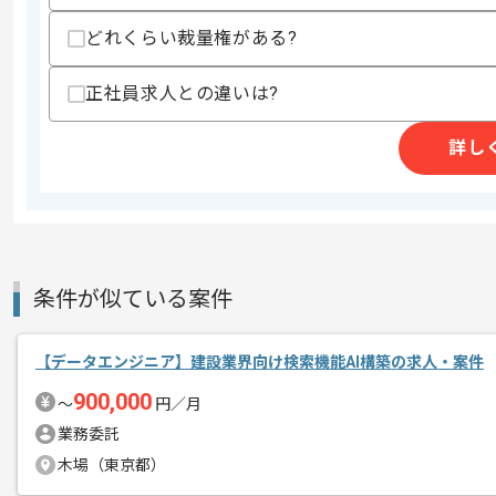
どれくらい裁量権がある?
精算条件
有
正社員求人との違いは?
精算・お支払い
精算基準時間
140時間〜180時間
詳し
支払いサイト
15日
商談回数
1回
その他募集要項
募集人数
1人
条件が似ている案件
作業開始日
2025/07/01
【データエンジニア】建設業界向け検索機能AI構築の求人・案件
900,000
データ分析の経験を活かすことができま
〜
円／月
エージェントからのコ
複数案件を保有している企業ですので、
業務委託
メント
ご経験と実績に応じてスライド案件のご
木場（東京都）
新しいアイディアや技術を積極的に導入