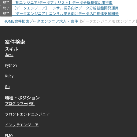
【BIエンジニア/データアナリスト】データ分析基盤活用推進
終了
【データエンジニア】コンサル業界向けデータ分析基盤開発運用
終了
【データエンジニア】コンサル業界向けデータ活用推進支援開発
終了
HOME
案件検索
データエンジニア求人・案件
【データエンジニア/BIエンジニ
案件検索
スキル
Java
Python
Ruby
Go
職種・ポジション
プログラマー(PG)
フロントエンドエンジニア
インフラエンジニア
PMO