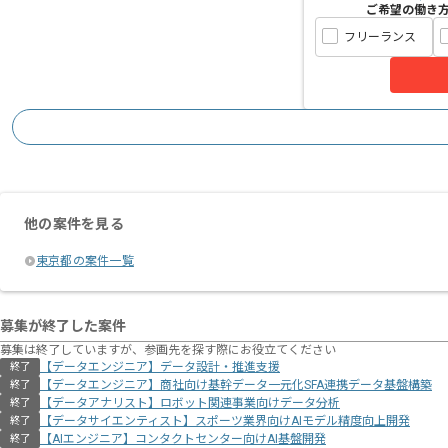
ご希望の働き
フリーランス
他の案件を見る
東京都の案件一覧
募集が終了した案件
募集は終了していますが、参画先を探す際にお役立てください
【データエンジニア】データ設計・推進支援
終了
【データエンジニア】商社向け基幹データ一元化SFA連携データ基盤構築
終了
【データアナリスト】ロボット関連事業向けデータ分析
終了
【データサイエンティスト】スポーツ業界向けAIモデル精度向上開発
終了
【AIエンジニア】コンタクトセンター向けAI基盤開発
終了