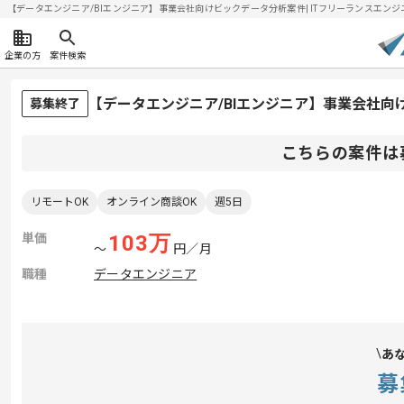
【データエンジニア/BIエンジニア】事業会社向けビックデータ分析案件| ITフリーランスエンジニアの
企業の方
案件検索
【データエンジニア/BIエンジニア】事業会社
募集終了
こちらの案件は
リモートOK
オンライン商談OK
週5日
単価
103
万
〜
円／月
職種
データエンジニア
あ
募