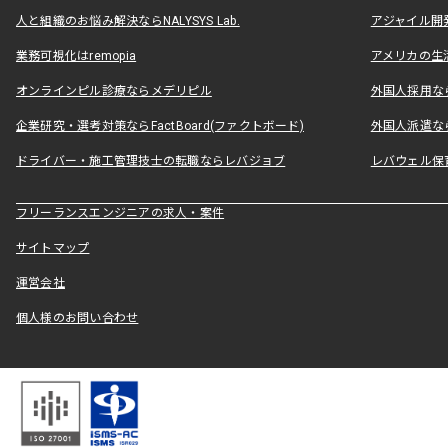
人と組織のお悩み解決ならNALYSYS Lab.
アジャイル開発なら
業務可視化はremopia
アメリカの生活
オンラインピル診療ならメデリピル
外国人採用ならLe
企業研究・選考対策ならFactBoard(ファクトボード)
外国人派遣なら
ドライバー・施工管理技士の転職ならレバジョブ
レバウェル保
フリーランスエンジニアの求人・案件
サイトマップ
運営会社
個人様のお問い合わせ