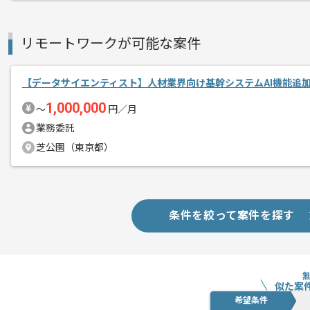
経験豊富なエンジニアと成長が出来る環
スキルアップされたい方、長期的に参画
リモートワークが可能な案件
【データサイエンティスト】人材業界向け基幹システムAI機能追
1,000,000
〜
円／月
業務委託
芝公園（東京都）
条件を絞って案件を探す
似た案
希望条件