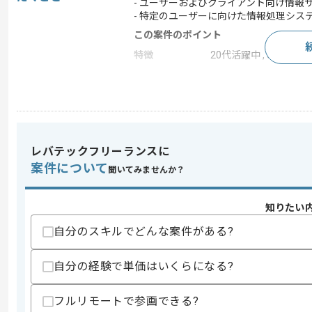
- ユーザーおよびクライアント向け情
- 特定のユーザーに向けた情報処理シス
この案件のポイント
特徴
20代活躍中 , 30代活躍
求めるスキル
スキル
・PMとしてシステム開発を推進・管理
・AWS、GCPいずれかのクラウドを利
レバテックフリーランスに
・インターネットマーケティングの知見
案件について
・下記いずれかの経験
聞いてみませんか？
-BI構築・業務運用経験
-リアルタイム解析システム構築経験
-スマートデバイスのアプリ開発経験
知りたい
-ビックデータ基盤(CDP/DMP)の構築
自分のスキルでどんな案件がある?
歓迎スキル
・実数データ(アクセスログやデバイス
自分の経験で単価はいくらになる?
スキルに不安がある方へ
フルリモートで参画できる?
上記に似た経験やスキルをお持ちであれば申