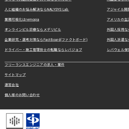
人と組織のお悩み解決ならNALYSYS Lab.
アジャイル開発なら
業務可視化はremopia
アメリカの生活
オンラインピル診療ならメデリピル
外国人採用ならLe
企業研究・選考対策ならFactBoard(ファクトボード)
外国人派遣なら
ドライバー・施工管理技士の転職ならレバジョブ
レバウェル保
フリーランスエンジニアの求人・案件
サイトマップ
運営会社
個人様のお問い合わせ