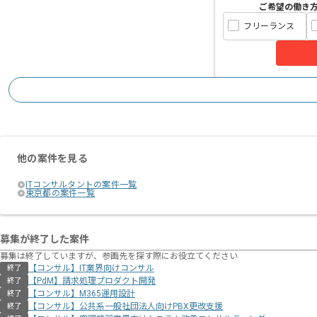
ご希望の働き
フリーランス
他の案件を見る
ITコンサルタントの案件一覧
東京都の案件一覧
募集が終了した案件
募集は終了していますが、参画先を探す際にお役立てください
【コンサル】IT業界向けコンサル
終了
【PdM】請求処理プロダクト開発
終了
【コンサル】M365運用設計
終了
【コンサル】公共系一般社団法人向けPBX更改支援
終了