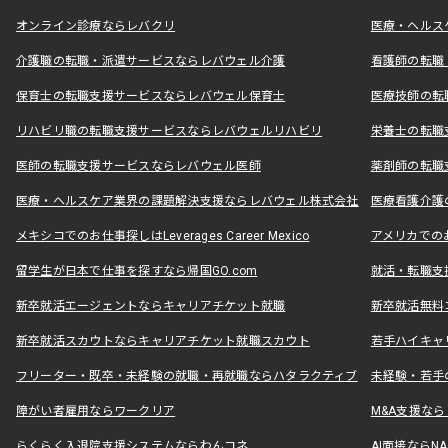
オンライン診療ならレバクリ
医療・ヘルス
介護職の転職・派遣サービスならレバウェル介護
看護師の転職
保育士の転職支援サービスならレバウェル保育士
医療技師の転
リハビリ職の転職支援サービスならレバウェルリハビリ
栄養士の転職
医師の転職支援サービスならレバウェル医師
薬剤師の転職
医療・ヘルスケア業界の課題解決支援ならレバウェル株式会社
医療看護介護の
メキシコでのお仕事探しはLeverages Career Mexico
アメリカでのお仕事
留学生が日本で仕事を探すなら帰国GO.com
就活・転職支
新卒就活エージェントならキャリアチケット就職
新卒就活無料
新卒就活スカウトならキャリアチケット就職スカウト
若手ハイキャ
フリーター・既卒・未経験の就職・再就職ならハタラクティブ
未経験・若手
障がい者雇用ならワークリア
M&A支援な
らくらく入退院支援システムならわんコネ
AI面接ならNAL