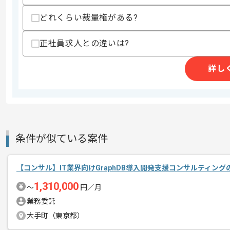
エージェントからのコ
どれくらい裁量権がある?
メント
コンサルの経験を活かすことができます
正社員求人との違いは?
複数案件を保有している企業ですので、
ご経験と実績に応じてスライド案件のご
詳し
新しいアイディアや技術を積極的に導入
経験豊富なエンジニアと成長が出来る環
スキルアップされたい方、長期的に参画
条件が似ている案件
【コンサル】IT業界向けGraphDB導入開発支援コンサルティン
1,310,000
〜
円／月
業務委託
大手町（東京都）