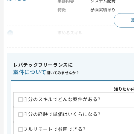
業務内容
システム開発
特徴
参画実績あり
求めるスキル
スキル
・コンサル経験
・システム運用経験
スキルに不安がある方へ
レバテックフリーランスに
上記に似た経験やスキルをお持ちであれば申
案件について
聞いてみませんか？
知りたい
商談回数
2回
その他募集要項
自分のスキルでどんな案件がある?
募集人数
1人
作業開始日
2025/08/01
自分の経験で単価はいくらになる?
フルリモートで参画できる?
レバテックでの実績がある企業の案件で