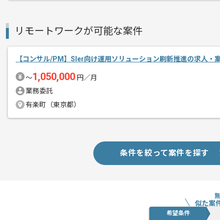
リモートワークが可能な案件
【コンサル/PM】SIer向け運用ソリューション刷新推進の求人・
1,050,000
〜
円／月
業務委託
有楽町（東京都）
条件を絞って案件を探す
似た案
希望条件