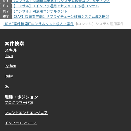
【コンサル】空調機器業界向けシステム改善コンサルティング
終了
【コンサル】ITインフラ運用アセスメント改善コンサル
終了
【コンサル】AI活用コンサルタント
終了
【SAP】製造業界向けサプライチェーン計画システム導入開発
終了
HOME
案件検索
ITコンサルタント求人・案件
【コンサル】システム運用案件
案件検索
スキル
Java
Python
Ruby
Go
職種・ポジション
プログラマー(PG)
フロントエンドエンジニア
インフラエンジニア