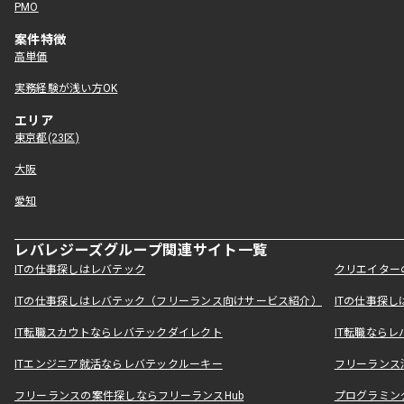
PMO
案件特徴
高単価
実務経験が浅い方OK
エリア
東京都(23区)
大阪
愛知
レバレジーズグループ関連サイト一覧
ITの仕事探しはレバテック
クリエイター
ITの仕事探しはレバテック（フリーランス向けサービス紹介）
ITの仕事探
IT転職スカウトならレバテックダイレクト
IT転職なら
ITエンジニア就活ならレバテックルーキー
フリーランス
フリーランスの案件探しならフリーランスHub
プログラミン