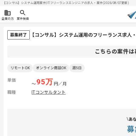
【コンサル】システム運用案件| ITフリーランスエンジニアの求人・案件(2026/08/07更新)
企業の方
案件検索
【コンサル】システム運用のフリーランス求人
募集終了
こちらの案件は
リモートOK
オンライン商談OK
週5日
単価
95
万
〜
円／月
職種
ITコンサルタント
あ
募