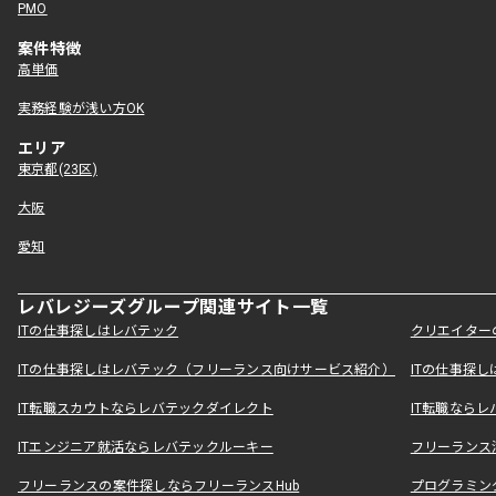
PMO
案件特徴
高単価
実務経験が浅い方OK
エリア
東京都(23区)
大阪
愛知
レバレジーズグループ関連サイト一覧
ITの仕事探しはレバテック
クリエイター
ITの仕事探しはレバテック（フリーランス向けサービス紹介）
ITの仕事探
IT転職スカウトならレバテックダイレクト
IT転職なら
ITエンジニア就活ならレバテックルーキー
フリーランス
フリーランスの案件探しならフリーランスHub
プログラミン