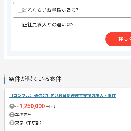
募集人数
1人
どれくらい裁量権がある?
作業開始日
2025/07/09
正社員求人との違いは?
レバテックでの実績がある企業の案件で
エージェントからのコ
詳し
メント
コンサルの経験を活かすことができます
新しいアイディアや技術を積極的に導入
経験豊富なメンバーと成長が出来る環境
スキルアップされたい方、長期的に参画
条件が似ている案件
基本的には一部リモート作業を見込んで
【コンサル】通信会社向け教育関連運営支援の求人・案件
1,250,000
〜
円／月
業務委託
東京（東京都）