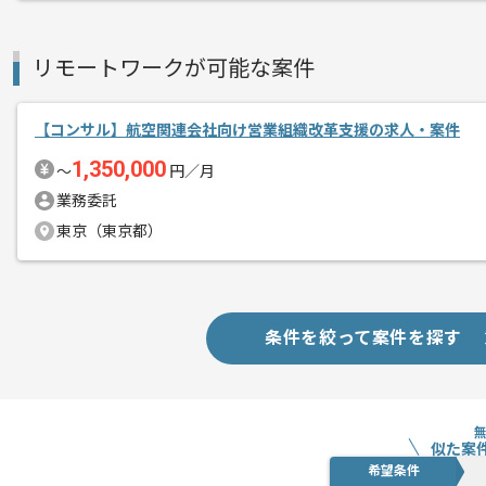
リモートワークが可能な案件
【コンサル】航空関連会社向け営業組織改革支援の求人・案件
1,350,000
〜
円／月
業務委託
東京（東京都）
条件を絞って案件を探す
似た案
希望条件