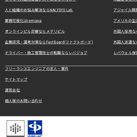
人と組織のお悩み解決ならNALYSYS Lab.
アジャイル開発なら
業務可視化はremopia
アメリカの生活
オンラインピル診療ならメデリピル
外国人採用ならLe
企業研究・選考対策ならFactBoard(ファクトボード)
外国人派遣なら
ドライバー・施工管理技士の転職ならレバジョブ
レバウェル保
フリーランスエンジニアの求人・案件
サイトマップ
運営会社
個人様のお問い合わせ