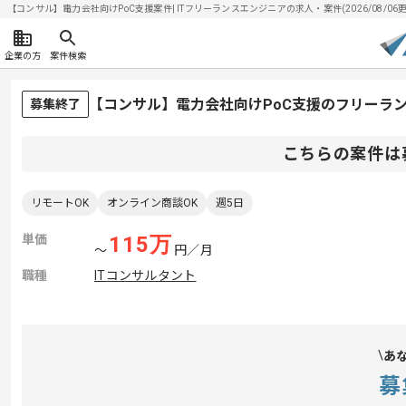
【コンサル】電力会社向けPoC支援案件| ITフリーランスエンジニアの求人・案件(2026/08/06更
企業の方
案件検索
【コンサル】電力会社向けPoC支援のフリーラ
募集終了
こちらの案件は
リモートOK
オンライン商談OK
週5日
単価
115
万
〜
円／月
職種
ITコンサルタント
あ
募