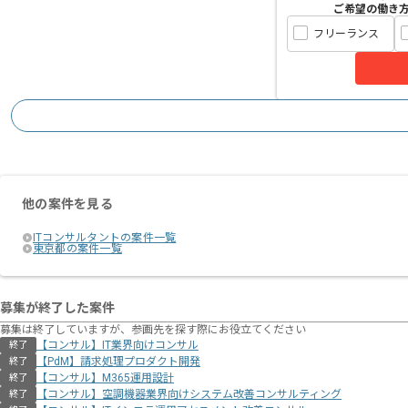
ご希望の働き
フリーランス
他の案件を見る
ITコンサルタントの案件一覧
東京都の案件一覧
募集が終了した案件
募集は終了していますが、参画先を探す際にお役立てください
【コンサル】IT業界向けコンサル
終了
【PdM】請求処理プロダクト開発
終了
【コンサル】M365運用設計
終了
【コンサル】空調機器業界向けシステム改善コンサルティング
終了