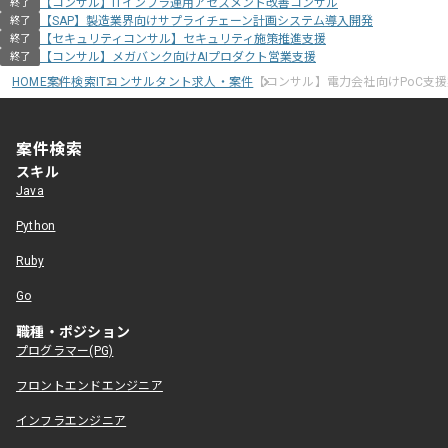
【コンサル】ITインフラ運用アセスメント改善コンサル
終了
【SAP】製造業界向けサプライチェーン計画システム導入開発
終了
【セキュリティコンサル】セキュリティ施策推進支援
終了
【コンサル】メガバンク向けAIプロダクト営業支援
終了
HOME
案件検索
ITコンサルタント求人・案件
【コンサル】電力会社向けPoC支
案件検索
スキル
Java
Python
Ruby
Go
職種・ポジション
プログラマー(PG)
フロントエンドエンジニア
インフラエンジニア