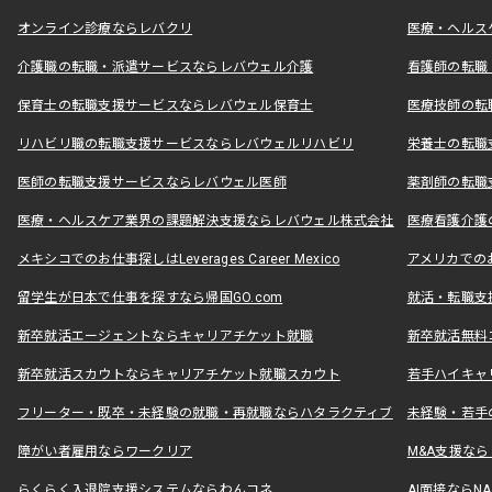
オンライン診療ならレバクリ
医療・ヘルス
介護職の転職・派遣サービスならレバウェル介護
看護師の転職
保育士の転職支援サービスならレバウェル保育士
医療技師の転
リハビリ職の転職支援サービスならレバウェルリハビリ
栄養士の転職
医師の転職支援サービスならレバウェル医師
薬剤師の転職
医療・ヘルスケア業界の課題解決支援ならレバウェル株式会社
医療看護介護の
メキシコでのお仕事探しはLeverages Career Mexico
アメリカでのお仕事
留学生が日本で仕事を探すなら帰国GO.com
就活・転職支
新卒就活エージェントならキャリアチケット就職
新卒就活無料
新卒就活スカウトならキャリアチケット就職スカウト
若手ハイキャ
フリーター・既卒・未経験の就職・再就職ならハタラクティブ
未経験・若手
障がい者雇用ならワークリア
M&A支援な
らくらく入退院支援システムならわんコネ
AI面接ならNAL