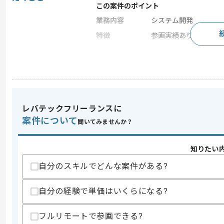
この案件のポイント
業務内容
システム開発
特徴
参画実績あり
求めるスキル
スキル
・Power Platformに対する知見および
・コアコンサルティング経験
レバテックフリーランスに
歓迎スキル
案件について
聞いてみませんか？
・ファーム経験
・電力会社経験
知りたい
スキルに不安がある方へ
自分のスキルでどんな案件がある?
上記に似た経験やスキルをお持ちであれば申
自分の経験で単価はいくらになる?
商談回数
2回
フルリモートで参画できる?
その他募集要項