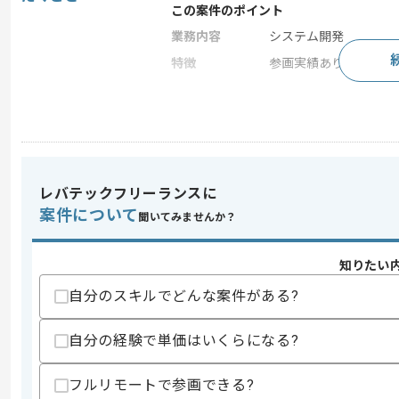
この案件のポイント
業務内容
システム開発
特徴
参画実績あり , 長期プ
求めるスキル
スキル
・プロジェクトマネジメント経験
・クライアント折衝経験
・課題管理経験
レバテックフリーランスに
・Salesforce開発経験
案件について
聞いてみませんか？
スキルに不安がある方へ
上記に似た経験やスキルをお持ちであれば申
知りたい
自分のスキルでどんな案件がある?
商談回数
1回
自分の経験で単価はいくらになる?
その他募集要項
募集人数
1人
フルリモートで参画できる?
作業開始日
2025/08/01