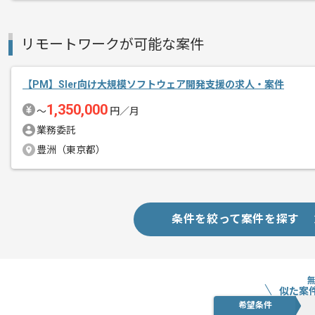
リモートワークが可能な案件
【PM】Sler向け大規模ソフトウェア開発支援の求人・案件
1,350,000
〜
円／月
業務委託
豊洲（東京都）
条件を絞って案件を探す
似た案
希望条件