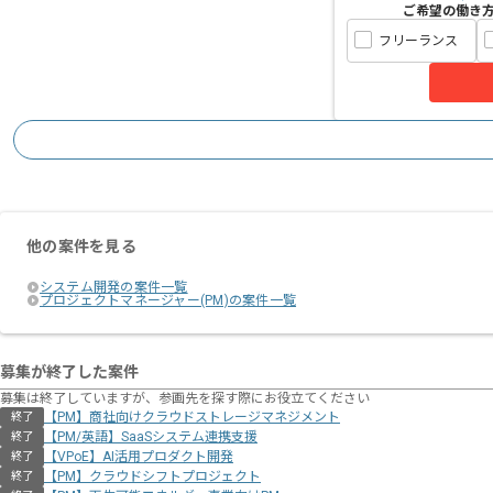
ご希望の働き
フリーランス
他の案件を見る
システム開発の案件一覧
プロジェクトマネージャー(PM)の案件一覧
募集が終了した案件
募集は終了していますが、参画先を探す際にお役立てください
【PM】商社向けクラウドストレージマネジメント
終了
【PM/英語】SaaSシステム連携支援
終了
【VPoE】AI活用プロダクト開発
終了
【PM】クラウドシフトプロジェクト
終了