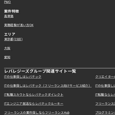
PMO
案件特徴
高単価
実務経験が浅い方OK
エリア
東京都(23区)
大阪
愛知
レバレジーズグループ関連サイト一覧
ITの仕事探しはレバテック
クリエイター
ITの仕事探しはレバテック（フリーランス向けサービス紹介）
ITの仕事探
IT転職スカウトならレバテックダイレクト
IT転職なら
ITエンジニア就活ならレバテックルーキー
フリーランス
フリーランスの案件探しならフリーランスHub
プログラミン