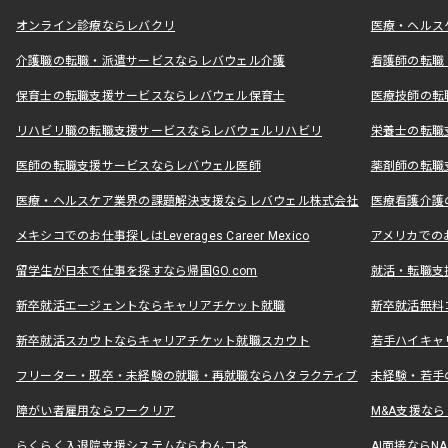
オンライン診療ならレバクリ
医療・ヘルス
介護職の転職・派遣サービスならレバウェル介護
看護師の転職
保育士の転職支援サービスならレバウェル保育士
医療技師の転
リハビリ職の転職支援サービスならレバウェルリハビリ
栄養士の転職
医師の転職支援サービスならレバウェル医師
薬剤師の転職
医療・ヘルスケア業界の課題解決支援ならレバウェル株式会社
医療看護介護の
メキシコでのお仕事探しはLeverages Career Mexico
アメリカでのお仕事
留学生が日本で仕事を探すなら帰国GO.com
就活・転職支
新卒就活エージェントならキャリアチケット就職
新卒就活無料
新卒就活スカウトならキャリアチケット就職スカウト
若手ハイキャ
フリーター・既卒・未経験の就職・再就職ならハタラクティブ
未経験・若手
障がい者雇用ならワークリア
M&A支援な
らくらく入退院支援システムならわんコネ
AI面接ならNAL