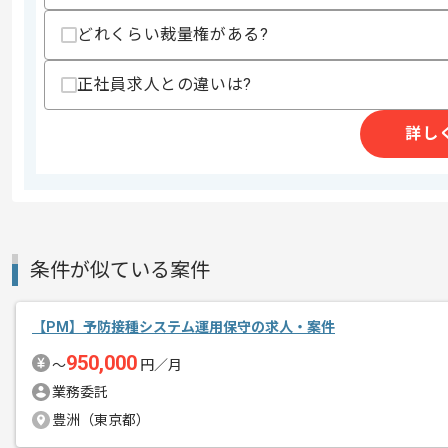
どれくらい裁量権がある?
レバテックでの実績がある企業の案件で
正社員求人との違いは?
エージェントからのコ
メント
PMの経験を活かすことができます。
詳し
複数案件を保有している企業ですので、
ご経験と実績に応じて別案件のご提案も
新しいアイディアや技術を積極的に導入
経験豊富なメンバーと成長が出来る環境
条件が似ている案件
スキルアップされたい方、長期的に参画
【PM】予防接種システム運用保守の求人・案件
基本的には一部リモート作業を見込んで
950,000
〜
円／月
業務委託
豊洲（東京都）