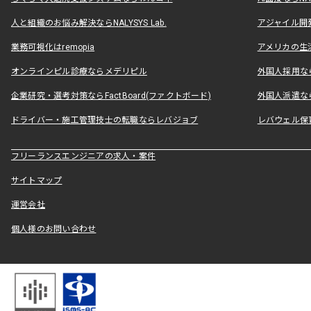
人と組織のお悩み解決ならNALYSYS Lab.
アジャイル開発なら
業務可視化はremopia
アメリカの生活
オンラインピル診療ならメデリピル
外国人採用ならLe
企業研究・選考対策ならFactBoard(ファクトボード)
外国人派遣なら
ドライバー・施工管理技士の転職ならレバジョブ
レバウェル保
フリーランスエンジニアの求人・案件
サイトマップ
運営会社
個人様のお問い合わせ