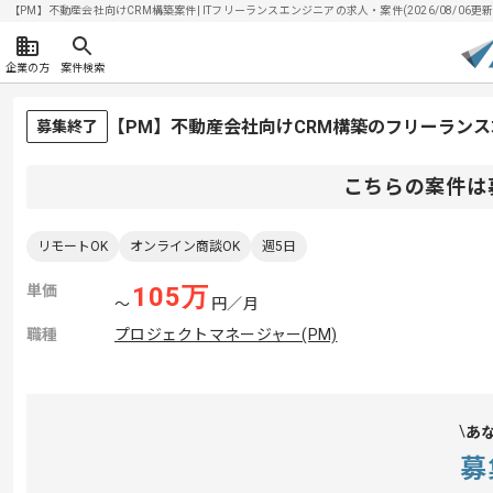
【PM】不動産会社向けCRM構築案件| ITフリーランスエンジニアの求人・案件(2026/08/06更新
企業の方
案件検索
【PM】不動産会社向けCRM構築のフリーラン
募集終了
こちらの案件は
リモートOK
オンライン商談OK
週5日
単価
105
万
〜
円／月
職種
プロジェクトマネージャー(PM)
あ
募