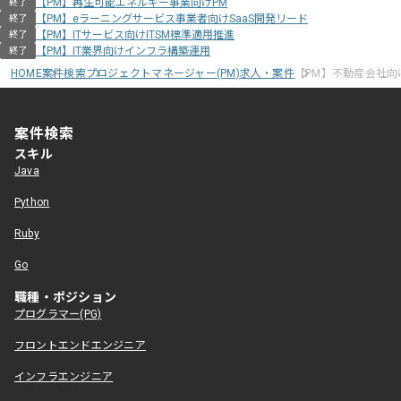
【PM】再生可能エネルギー事業向けPM
終了
【PM】eラーニングサービス事業者向けSaaS開発リード
終了
【PM】ITサービス向けITSM標準適用推進
終了
【PM】IT業界向けインフラ構築運用
終了
HOME
案件検索
プロジェクトマネージャー(PM)求人・案件
【PM】不動産会社向
案件検索
スキル
Java
Python
Ruby
Go
職種・ポジション
プログラマー(PG)
フロントエンドエンジニア
インフラエンジニア