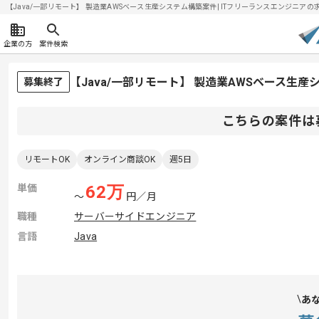
【Java/一部リモート】 製造業AWSベース生産システム構築案件| ITフリーランスエンジニアの求人・
企業の方
案件検索
【Java/一部リモート】 製造業AWSベース生
募集終了
こちらの案件は
リモートOK
オンライン商談OK
週5日
単価
62
万
〜
円／月
職種
サーバーサイドエンジニア
言語
Java
あ