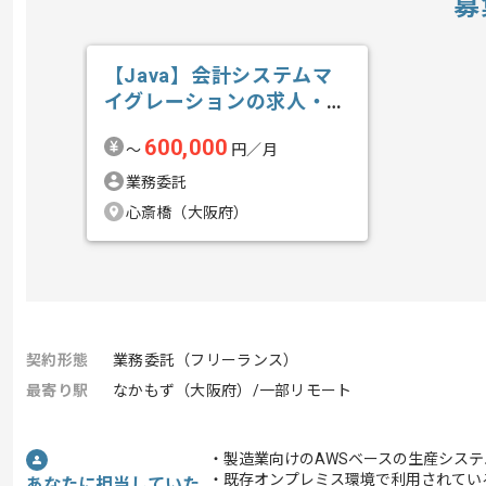
募
【Java】会計システムマ
イグレーションの求人・案
件
600,000
〜
円／月
業務委託
心斎橋（大阪府）
契約形態
業務委託（フリーランス）
最寄り駅
なかもず（大阪府）/一部リモート
・製造業向けのAWSベースの生産シス
・既存オンプレミス環境で利用されてい
あなたに担当していた