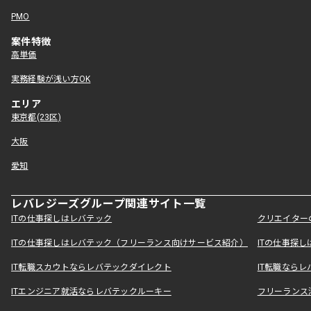
PMO
案件特徴
高単価
実務経験が浅い方OK
エリア
東京都(23区)
大阪
愛知
レバレジーズグループ関連サイト一覧
ITの仕事探しはレバテック
クリエイター
ITの仕事探しはレバテック（フリーランス向けサービス紹介）
ITの仕事探
IT転職スカウトならレバテックダイレクト
IT転職なら
ITエンジニア就活ならレバテックルーキー
フリーランス