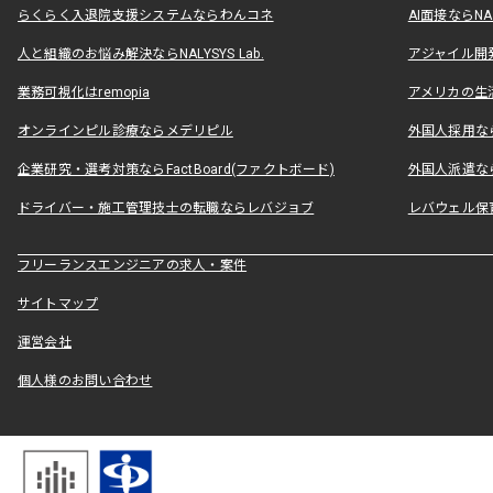
らくらく入退院支援システムならわんコネ
AI面接ならNAL
人と組織のお悩み解決ならNALYSYS Lab.
アジャイル開発なら
業務可視化はremopia
アメリカの生活
オンラインピル診療ならメデリピル
外国人採用ならLe
企業研究・選考対策ならFactBoard(ファクトボード)
外国人派遣なら
ドライバー・施工管理技士の転職ならレバジョブ
レバウェル保
フリーランスエンジニアの求人・案件
サイトマップ
運営会社
個人様のお問い合わせ