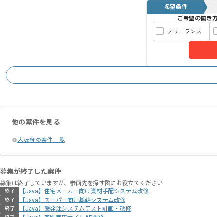
希望条件
ご希望の働き
フリーランス
他の案件を見る
大阪府の案件一覧
募集が終了した案件
募集は終了していますが、参画先を探す際にお役立てください
【Java】住宅メーカー向け資材⼿配システム改修
終了
【Java】スーパー向け基幹システム改修
終了
【Java】受発注システムテスト計画・改修
終了