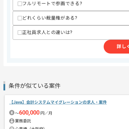
フルリモートで参画できる?
スキルに不安がある方へ
上記に似た経験やスキルをお持ちであれば申
どれくらい裁量権がある?
正社員求人との違いは?
精算条件
有
精算・お支払い
詳し
精算基準時間
140時間〜200時間
支払いサイト
15日
商談回数
1回
条件が似ている案件
その他募集要項
募集人数
1人
作業開始日
2025/08/01
【Java】会計システムマイグレーションの求人・案件
600,000
〜
円／月
業務委託
リモートワーク：週3日～4日ほどリモ
エージェントからのコ