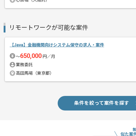
心斎橋（大阪府）
※リモート頻度は習熟度や状況に応じて
メント
※フルリモートでの作業も相談可能です
リモートワークが可能な案件
取引実績のある企業の案件です。
これまでの経験を活かしてご活躍いただ
長期案件ですので腰を据えて作業された
【Java】金融機関向けシステム保守の求人・案件
ぜひ一度、ご商談で雰囲気を掴んでいた
650,000
〜
円／月
業務委託
高田馬場（東京都）
条件を絞って案件を探す
似た案