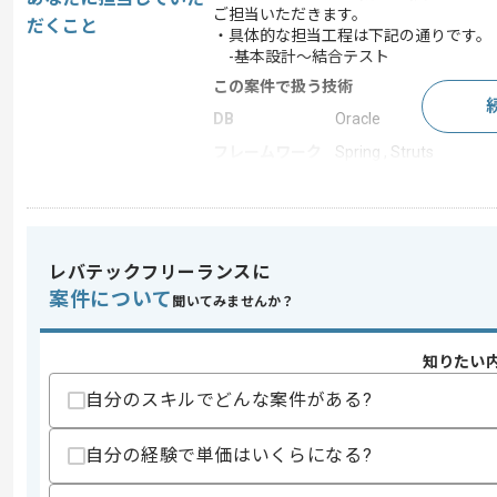
ご担当いただきます。
だくこと
・具体的な担当工程は下記の通りです。
-基本設計～結合テスト
この案件で扱う技術
DB
Oracle
フレームワーク
Spring , Struts
この案件のポイント
特徴
長期プロジェクト
レバテックフリーランスに
案件について
聞いてみませんか？
求めるスキル
スキル
・Java（Spring Boot）を用いた開発経
・詳細設計～単体テストまでの経験
知りたい
・生産管理システムの開発経験
自分のスキルでどんな案件がある?
歓迎スキル
・フロント（TypeScript）の経験
自分の経験で単価はいくらになる?
・WebAPIの開発経験
・WBS、報告書作成、チームリードの経