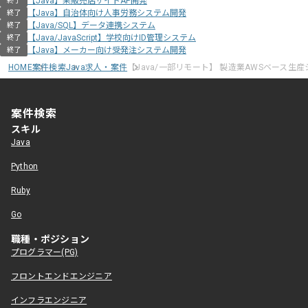
【Java】某販売店サイトAP開発
終了
【Java】自治体向け人事労務システム開発
終了
【Java/SQL】データ連携システム
終了
【Java/JavaScript】学校向けID管理システム
終了
【Java】メーカー向け受発注システム開発
終了
HOME
案件検索
Java求人・案件
【Java/一部リモート】 製造業AWSベース生
案件検索
スキル
Java
Python
Ruby
Go
職種・ポジション
プログラマー(PG)
フロントエンドエンジニア
インフラエンジニア